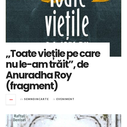
„Toate viețile pe care
nu le-am trăit”, de
Anuradha Roy
(fragment)
de
SEMNDINCARTE
în
EVENIMENT