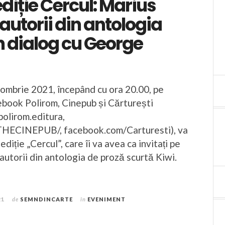
diție Cercul: Marius
autorii din antologia
n dialog cu George
tombrie 2021, începând cu ora 20.00, pe
ebook Polirom, Cinepub și Cărturești
olirom.editura,
HECINEPUB/, facebook.com/Carturesti), va
diție „Cercul”, care îi va avea ca invitați pe
autorii din antologia de proză scurtă Kiwi.
21
de
SEMNDINCARTE
în
EVENIMENT