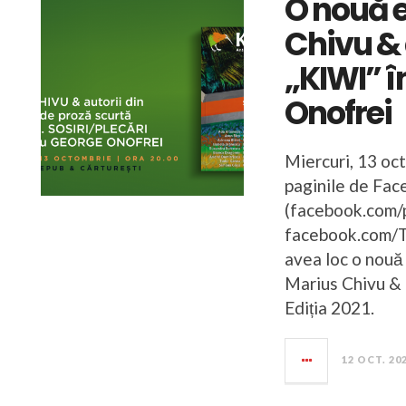
O nouă e
Chivu & 
„KIWI” î
Onofrei
Miercuri, 13 oc
paginile de Fac
(facebook.com/p
facebook.com/T
avea loc o nouă e
Marius Chivu & 
Ediția 2021.
12 OCT. 20