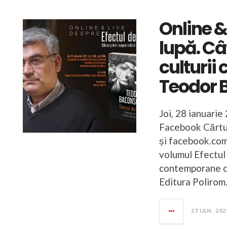
Online &
lupă. Câ
culturii
Teodor 
Joi, 28 ianuarie
Facebook Cărtur
și facebook.com/
volumul Efectul 
contemporane de
Editura Polirom
27 IAN. 202