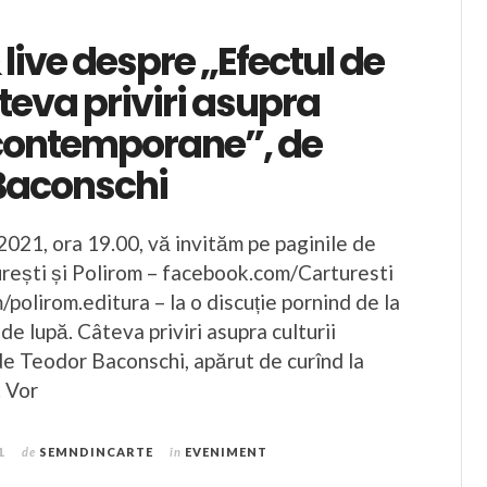
 live despre „Efectul de
teva priviri asupra
 contemporane”, de
Baconschi
 2021, ora 19.00, vă invităm pe paginile de
ești și Polirom – facebook.com/Carturesti
polirom.editura – la o discuție pornind de la
de lupă. Câteva priviri asupra culturii
 Teodor Baconschi, apărut de curînd la
. Vor
1
de
SEMNDINCARTE
în
EVENIMENT