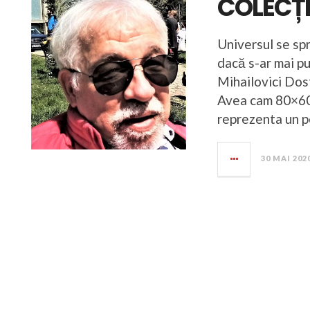
COLECȚ
Universul se spr
dacă s-ar mai p
Mihailovici Dos
Avea cam 80×60 
reprezenta un p
30 MAI 202