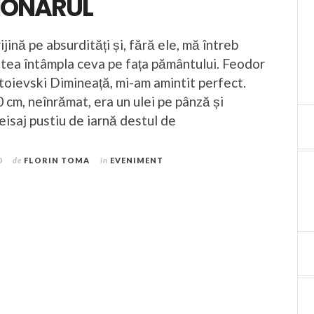
IONARUL
ijină pe absurdități și, fără ele, mă întreb
utea întâmpla ceva pe fața pământului. Feodor
toievski Dimineață, mi-am amintit perfect.
cm, neînrămat, era un ulei pe pânză și
eisaj pustiu de iarnă destul de
0
de
FLORIN TOMA
în
EVENIMENT