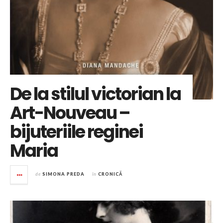
De la stilul victorian la
Art-Nouveau –
bijuteriile reginei
Maria
de
SIMONA PREDA
în
CRONICĂ