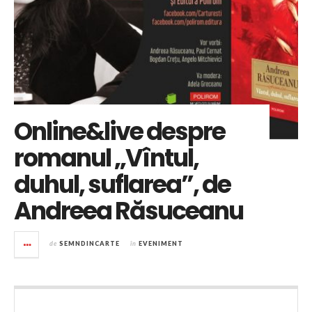
Online&live despre
romanul „Vîntul,
duhul, suflarea”, de
Andreea Răsuceanu
de
SEMNDINCARTE
în
EVENIMENT