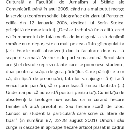
Culturală a Facultății de Jurnalism și Științe ale
Comunicării, până în anul 2005, când nu a mai putut merge
la serviciu (conform schiței biografice din ziarului Partener,
ediția din 12 ianuarie 2006, dedicat lui Sorin Stoica,
prilejuită de moartea lui). „Deși ar trebui să fie o elită, cred
că în momentul de față media de inteligență a studențimii
române nu o depășește cu mult pe cea a întregii populații a
țării. Foarte mulți absolvenți dau la facultate doar ca să
scape de armată. Vorbesc de partea masculină. Sexul slab
are și el destule reprezentante care se pomenesc studente,
doar pentru a scăpa de gura părinților. Care părinți se tem
că, din lipsă de preocupări, fata lor va ajunge să-și facă
veacul prin parcări, să o poreclească lumea flautista (…)
Unde mai pui că nu există posturi pentru toți. Cu inflația de
absolvenți la teologie nu-i exclus ca în curând fiecare
familie să aibă preotul ei. Sau fiecare scară de bloc.
Cunosc un student la particulară care scrie cu litere de
tipar” (în numărul 87, 22-28 august 2001) Umorul său
curge în cascade în aproape fiecare articol plasat în cadrul