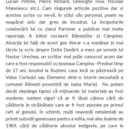
Lucian Pintilie, Pierre Richard, Gheorghe Iova, Nicolae
Manolescu etc.). Cam singurele articole pozitive dar si
acestea scrise cu vervă, în stilul său personal, poate nu
neapărat unic dar greu de încadrat. La începuturile
colaborării lui cu ziarul Partener a publicat mai multe
reportaje. A bătut coclaurii Băneștilor și Câmpinei.
Atracția lui față de acest gen literar s-a menținut și mai
târziu (a scris despre Delta Dunării, a mers pe urmele lui
Nestor Urechea, un scriitor mai puțin cunoscut acum dar
care a fost responsabil cu șoseaua Campina –Predeal timp
de 17 ani, locuind la Bușteni, casa încă se păstrează pe
Valea Cerbului sau Elemente dintr-o istorie necoafată a
comunei Bănești povestită de baba Maria). Nu putem
decât deplânge faptul că mijloacele lui materiale au fost
modeste, suntem siguri că ar fi lăsat câteva cărți de
călătorie în străinătate care ar fi fost așezate pe primul
raft al genului. În schimb, mulți neaveniți netalentați au
primit subsidii generoase pentru a edita, mai ales înainte de
1989, cărți de călătorie absolut indigeste, pe care le