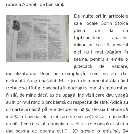
rubricii Aberații de bun simț.
De multe ori în articolele
sale locale, Sorin Stoica
pleca de la un
fapt/incident aparent
minor, pe care în general
nici nu-l mai băgăm în
seama, pentru a emite o
judecată de valoare,
moralizatoare. Doar un exemplu-„În tren, nu am dat
niciodată șpagă nașului. Mi-e jenă de momentul ăla când
trebuie să-i înfigi bancnota în nădragi și pur și simplu mi-ar
fi silă de mine dacă aș da șpagă. Indivizii care dau șpagă
au în primul rând o problemă cu respectul de sine. Adică au
o foarte proastă părere despre ei înșiși. De-aia trebuie să
îndeși în buzunarele celui care <te servește> cât mai multe
atenții. Pentru că ai o bănuială că el te-a deconspirat și și-a
dat seama ce poama ești.” (
O atenție, o măslină
, 24