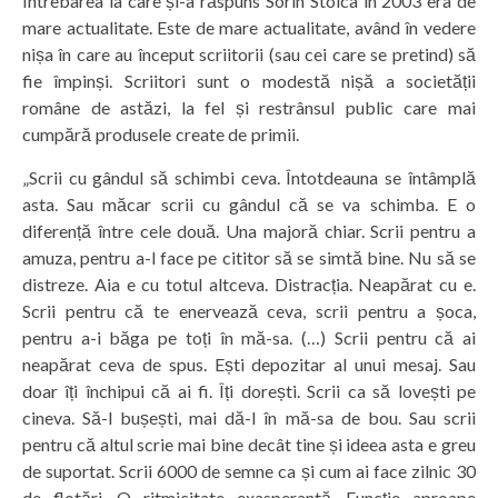
Întrebarea la care și-a răspuns Sorin Stoica în 2003 era de
mare actualitate. Este de mare actualitate, având în vedere
nișa în care au început scriitorii (sau cei care se pretind) să
fie împinși. Scriitori sunt o modestă nișă a societății
române de astăzi, la fel și restrânsul public care mai
cumpără produsele create de primii.
„Scrii cu gândul să schimbi ceva. Întotdeauna se întâmplă
asta. Sau măcar scrii cu gândul că se va schimba. E o
diferență între cele două. Una majoră chiar. Scrii pentru a
amuza, pentru a-l face pe cititor să se simtă bine. Nu să se
distreze. Aia e cu totul altceva. Distracția. Neapărat cu e.
Scrii pentru că te enervează ceva, scrii pentru a șoca,
pentru a-i băga pe toți în mă-sa. (…) Scrii pentru că ai
neapărat ceva de spus. Ești depozitar al unui mesaj. Sau
doar îți închipui că ai fi. Îți dorești. Scrii ca să lovești pe
cineva. Să-l bușești, mai dă-l în mă-sa de bou. Sau scrii
pentru că altul scrie mai bine decât tine și ideea asta e greu
de suportat. Scrii 6000 de semne ca și cum ai face zilnic 30
de flotări. O ritmicitate exasperantă. Funcție aproape