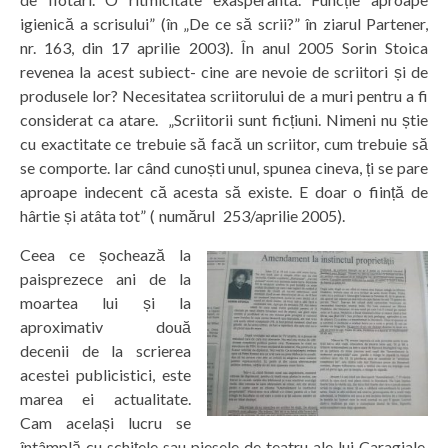
igienică a scrisului” (în „De ce să scrii?” în ziarul Partener,
nr. 163, din 17 aprilie 2003). În anul 2005 Sorin Stoica
revenea la acest subiect- cine are nevoie de scriitori și de
produsele lor? Necesitatea scriitorului de a muri pentru a fi
considerat ca atare. „Scriitorii sunt ficțiuni. Nimeni nu știe
cu exactitate ce trebuie să facă un scriitor, cum trebuie să
se comporte. Iar când cunoști unul, spunea cineva, ți se pare
aproape indecent că acesta să existe. E doar o ființă de
hârtie și atâta tot” ( numărul 253/aprilie 2005).
Ceea ce șochează la
paisprezece ani de la
moartea lui și la
aproximativ două
decenii de la scrierea
acestei publicistici, este
marea ei actualitate.
Cam același lucru se
întâmplă cu schițele sau piesele de teatru ale lui Caragiale,