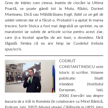
Greu de înțeles cum cineva, înainte de ciocăni la Ultima
Poartă, se poate gândi tot la Mutu, Rădoi, Dorinel
Munteanu, Dică sau Măldărășanu
fragil, fiabil ca un gât de
soldat veteran
dar el a făcut-o. Probabil l-a ajutat în marea
trecere. Sorin Stoica a fost mai degrabă un sprinter, nu un
maratonist iar sutele de articole scrise pentru acest ziar,
care și-a încetat apariția de ani buni, o dovedesc fără
tăgadă. Simțea că nu are timp iar Cuvântul trebuia
spus/scris.
CODRUȚ
CONSTANTINESCU este
istoric și scriitor. Volume
publicate:
Studii
irlandeze
(Institutul
European, Iași,
2006)
Enervări sau despre
bucuria de a trăi în România
(în colaborare cu Mirel Bănică,
Polirom, Iași, 2007)
Mirajul utopiei. Călătoriile în URSS, între