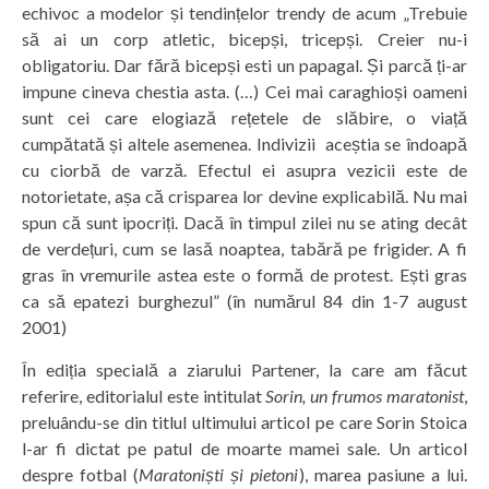
echivoc a modelor și tendințelor trendy de acum „Trebuie
să ai un corp atletic, bicepși, tricepși. Creier nu-i
obligatoriu. Dar fără bicepși esti un papagal. Și parcă ți-ar
impune cineva chestia asta. (…) Cei mai caraghioși oameni
sunt cei care elogiază rețetele de slăbire, o viață
cumpătată și altele asemenea. Indivizii aceștia se îndoapă
cu ciorbă de varză. Efectul ei asupra vezicii este de
notorietate, așa că crisparea lor devine explicabilă. Nu mai
spun că sunt ipocriți. Dacă în timpul zilei nu se ating decât
de verdețuri, cum se lasă noaptea, tabără pe frigider. A fi
gras în vremurile astea este o formă de protest. Ești gras
ca să epatezi burghezul” (în numărul 84 din 1-7 august
2001)
În ediția specială a ziarului Partener, la care am făcut
referire, editorialul este intitulat
Sorin, un frumos maratonist
,
preluându-se din titlul ultimului articol pe care Sorin Stoica
l-ar fi dictat pe patul de moarte mamei sale. Un articol
despre fotbal (
Maratoniști și pietoni
), marea pasiune a lui.