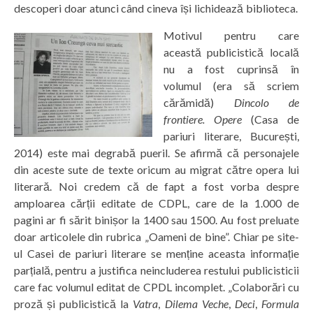
descoperi doar atunci când cineva își lichidează biblioteca.
Motivul pentru care
această publicistică locală
nu a fost cuprinsă în
volumul (era să scriem
cărămidă)
Dincolo de
frontiere. Opere
(Casa de
pariuri literare, București,
2014) este mai degrabă pueril. Se afirmă că personajele
din aceste sute de texte oricum au migrat către opera lui
literară. Noi credem că de fapt a fost vorba despre
amploarea cărții editate de CDPL, care de la 1.000 de
pagini ar fi sărit binișor la 1400 sau 1500. Au fost preluate
doar articolele din rubrica „Oameni de bine”. Chiar pe site-
ul Casei de pariuri literare se menține aceasta informație
parțială, pentru a justifica neincluderea restului publicisticii
care fac volumul editat de CPDL incomplet. „Colaborări cu
proză și publicistică la
Vatra
,
Dilema Veche
,
Deci
,
Formula