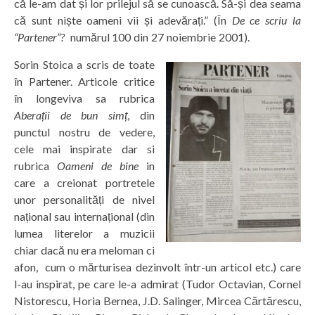
că le-am dat și lor prilejul să se cunoască. Să-și dea seama
că sunt niște oameni vii și adevărați.” (În
De ce scriu la
“Partener”?
numărul 100 din 27 noiembrie 2001).
Sorin Stoica a scris de toate
în Partener. Articole critice
în longeviva sa rubrica
Aberații de bun simț
, din
punctul nostru de vedere,
cele mai inspirate dar si
rubrica
Oameni de bine
in
care a creionat portretele
unor personalități de nivel
național sau internațional (din
lumea literelor a muzicii
chiar dacă nu era meloman ci
afon, cum o mărturisea dezinvolt într-un articol etc.) care
l-au inspirat, pe care le-a admirat (Tudor Octavian, Cornel
Nistorescu, Horia Bernea, J.D. Salinger, Mircea Cărtărescu,