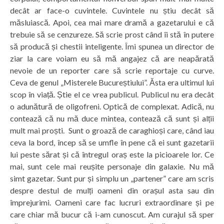
decât ar face-o cuvintele. Cuvintele nu știu decât să
măsluiască. Apoi, cea mai mare dramă a gazetarului e că
trebuie să se cenzureze. Să scrie prost când îi stă în putere
să producă și chestii inteligente. Îmi spunea un director de
ziar la care voiam eu să mă angajez că are neapărată
nevoie de un reporter care să scrie reportaje cu curve.
Ceva de genul „Misterele Bucureștiului”. Ăsta era ultimul lui
scop în viață. Știe el ce vrea publicul. Publicul nu era decât
o adunătură de oligofreni. Optică de complexat. Adică, nu
contează că nu mă duce mintea, contează că sunt și alții
mult mai proști. Sunt o groază de caraghioși care, când iau
ceva la bord, încep să se umfle în pene că ei sunt gazetarii
lui peste sărat și că întregul oraș este la picioarele lor. Ce
mai, sunt cele mai reușite personaje din galaxie. Nu mă
simt gazetar. Sunt pur și simplu un „partener” care am scris
despre destul de mulți oameni din orașul asta sau din
împrejurimi. Oameni care fac lucruri extraordinare și pe
care chiar mă bucur că i-am cunoscut. Am curajul să sper