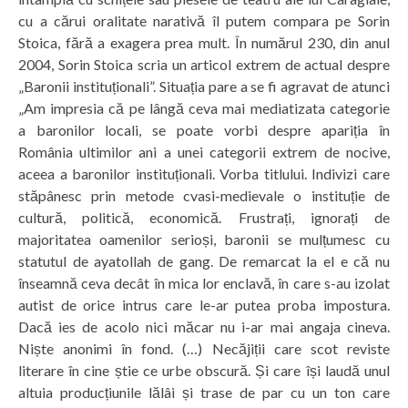
cu a cărui oralitate narativă îl putem compara pe Sorin
Stoica, fără a exagera prea mult. În numărul 230, din anul
2004, Sorin Stoica scria un articol extrem de actual despre
„Baronii instituționali”. Situația pare a se fi agravat de atunci
„Am impresia că pe lângă ceva mai mediatizata categorie
a baronilor locali, se poate vorbi despre apariția în
România ultimilor ani a unei categorii extrem de nocive,
aceea a baronilor instituționali. Vorba titlului. Indivizi care
stăpânesc prin metode cvasi-medievale o instituție de
cultură, politică, economică. Frustrați, ignorați de
majoritatea oamenilor serioși, baronii se mulțumesc cu
statutul de ayatollah de gang. De remarcat la el e că nu
înseamnă ceva decât în mica lor enclavă, în care s-au izolat
autist de orice intrus care le-ar putea proba impostura.
Dacă ies de acolo nici măcar nu i-ar mai angaja cineva.
Niște anonimi în fond. (…) Necăjiții care scot reviste
literare în cine știe ce urbe obscură. Și care își laudă unul
altuia producțiunile lălâi și trase de par cu un ton care