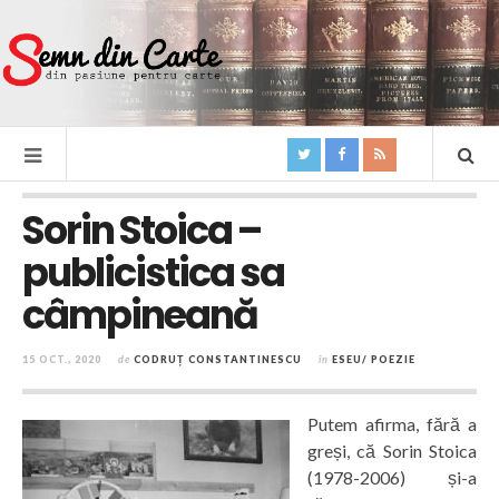
Sorin Stoica –
publicistica sa
câmpineană
15 OCT., 2020
de
CODRUȚ CONSTANTINESCU
în
ESEU/ POEZIE
Putem afirma, fără a
greși, că Sorin Stoica
(1978-2006) și-a