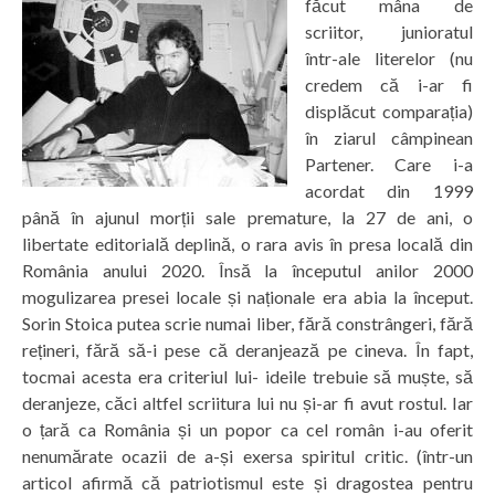
făcut mâna de
scriitor, junioratul
într-ale literelor (nu
credem că i-ar fi
displăcut comparația)
în ziarul câmpinean
Partener. Care i-a
acordat din 1999
până în ajunul morții sale premature, la 27 de ani, o
libertate editorială deplină, o rara avis în presa locală din
România anului 2020. Însă la începutul anilor 2000
mogulizarea presei locale și naționale era abia la început.
Sorin Stoica putea scrie numai liber, fără constrângeri, fără
rețineri, fără să-i pese că deranjează pe cineva. În fapt,
tocmai acesta era criteriul lui- ideile trebuie să muște, să
deranjeze, căci altfel scriitura lui nu și-ar fi avut rostul. Iar
o țară ca România și un popor ca cel român i-au oferit
nenumărate ocazii de a-și exersa spiritul critic. (într-un
articol afirmă că patriotismul este și dragostea pentru