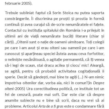
februarie 2005).
Trebuie subliniat faptul că Sorin Stoica nu putea suporta
constrângerile. Îi discrimina pe proști și prostia în formă
continuă și avea curajul să de-scrie nenumăratele ei fațete.
Contactul cu instituția spitalului din România i-a prilejuit în
ultimii ani de viață nenumărate bucăți literare (chiar și
cărți). „Oltenii sunt o nație de oameni uimitoare. Toți colegii
pe care i-am avut și erau olteni sau oamenii pe care i-am
cunoscut și aparțineau speciei ăsteia aveau ceva forfotitor,
o neliniște nesănătoasă, o agitație permanentă, că îți venea
să-i legi de scaun, stai dracu acilea și ciocu’ mic! Aleargă,
se agită, pentru că probabil activitatea cogitațională îi
sperie. Decât să gândești, mai bine te agiți (…) N-am nimic
împotriva oltenilor dar, vorba aia, nici în comun”(în
Despre
olteni
-2005) Ura corectitudinea politică, ce instituie tot un
fel de cenzură, poate mai soft. Dar este clar că despre
anumite subiecte nu e bine să scrii, daca nu vrei să ai
probleme. Articolul
Arta de a fi gras
este o condamnare fără