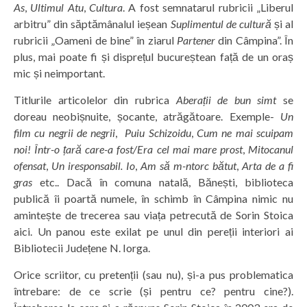
As
,
Ultimul Atu
,
Cultura
. A fost semnatarul rubricii „Liberul
arbitru” din săptămânalul ieșean
Suplimentul de cultură
și al
rubricii „Oameni de bine” în ziarul
Partener
din Câmpina”. În
plus, mai poate fi și disprețul bucureștean față de un oraș
mic și neimportant.
Titlurile articolelor din rubrica
Aberații de bun simt
se
doreau neobișnuite, șocante, atrăgătoare. Exemple-
Un
film cu negrii de negrii
,
Puiu Schizoidu
,
Cum ne mai scuipam
noi!
Într-o țară care-a fost/Era cel mai
mare prost
,
Mitocanul
ofensat
,
Un iresponsabil. Io
,
Am să m-ntorc bătut
,
Arta de a fi
gras
etc.. Dacă în comuna natală, Bănești, biblioteca
publică îi poartă numele, în schimb în Câmpina nimic nu
amintește de trecerea sau viața petrecută de Sorin Stoica
aici. Un panou este exilat pe unul din pereții interiori ai
Bibliotecii Județene N. Iorga.
Orice scriitor, cu pretenții (sau nu), și-a pus problematica
întrebare: de ce scrie (și pentru ce? pentru cine?).