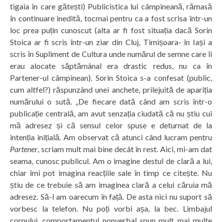
tigaia în care gătești) Publicistica lui câmpineană, rămasă
în continuare inedită, tocmai pentru ca a fost scrisa într-un
loc prea puțin cunoscut (alta ar fi fost situația dacă Sorin
Stoica ar fi scris într-un ziar din Cluj, Timișoara- în Iași a
scris în Supliment de Cultura unde numărul de semne care îi
erau alocate săptămânal era drastic redus, nu ca în
Partener-ul câmpinean). Sorin Stoica s-a confesat (public,
cum altfel?) răspunzând unei anchete, prilejuită de apariția
numărului o sută. „De fiecare dată când am scris într-o
publicație centrală, am avut senzația ciudată că nu știu cui
mă adresez și că sensul celor spuse e deturnat de la
intenția inițială. Am observat că atunci când lucram pentru
Partener
, scriam mult mai bine decât în rest. Aici, mi-am dat
seama, cunosc publicul. Am o imagine destul de clară a lui,
chiar îmi pot imagina reacțiile sale în timp ce citește. Nu
știu de ce trebuie să am imaginea clară a celui căruia mă
adresez. Să-l am oarecum în față. De asta nici nu suport să
vorbesc la telefon. Nu poți vorbi așa, la bec. Limbajul
corpului, comportamentul nonverbal spun mult mai multe