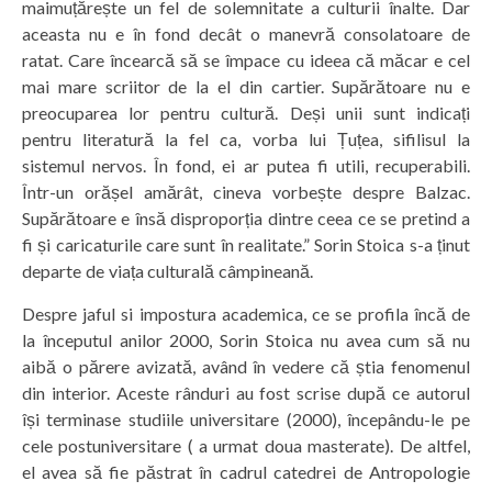
maimuțărește un fel de solemnitate a culturii înalte. Dar
aceasta nu e în fond decât o manevră consolatoare de
ratat. Care încearcă să se împace cu ideea că măcar e cel
mai mare scriitor de la el din cartier. Supărătoare nu e
preocuparea lor pentru cultură. Deși unii sunt indicați
pentru literatură la fel ca, vorba lui Țuțea, sifilisul la
sistemul nervos. În fond, ei ar putea fi utili, recuperabili.
Într-un orășel amărât, cineva vorbește despre Balzac.
Supărătoare e însă disproporția dintre ceea ce se pretind a
fi și caricaturile care sunt în realitate.” Sorin Stoica s-a ținut
departe de viața culturală câmpineană.
Despre jaful si impostura academica, ce se profila încă de
la începutul anilor 2000, Sorin Stoica nu avea cum să nu
aibă o părere avizată, având în vedere că știa fenomenul
din interior. Aceste rânduri au fost scrise după ce autorul
își terminase studiile universitare (2000), începându-le pe
cele postuniversitare ( a urmat doua masterate). De altfel,
el avea să fie păstrat în cadrul catedrei de Antropologie