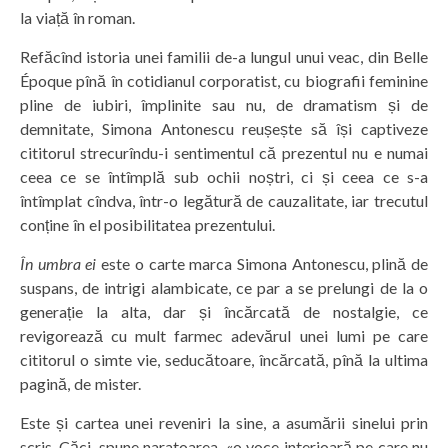
la viață în roman.
Refăcînd istoria unei familii de-a lungul unui veac, din Belle
Époque pînă în cotidianul corporatist, cu biografii feminine
pline de iubiri, împlinite sau nu, de dramatism și de
demnitate, Simona Antonescu reușește să își captiveze
cititorul strecurîndu-i sentimentul că prezentul nu e numai
ceea ce se întîmplă sub ochii noștri, ci și ceea ce s-a
întîmplat cîndva, într-o legătură de cauzalitate, iar trecutul
conține în el posibilitatea prezentului.
În umbra ei
este o carte marca Simona Antonescu, plină de
suspans, de intrigi alambicate, ce par a se prelungi de la o
generație la alta, dar și încărcată de nostalgie, ce
revigorează cu mult farmec adevărul unei lumi pe care
cititorul o simte vie, seducătoare, încărcată, pînă la ultima
pagină, de mister.
Este și cartea unei reveniri la sine, a asumării sinelui prin
scris. Căci, spune naratoarea, «o voce interioară pe care nu