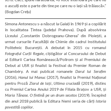
o asculți este o parte din tine pe care nu o lași să trăiască».”
(Bogdan Crețu)
Simona Antonescu s-a născut la Galați în 1969 și a copilărit
în localitatea Țintea (județul Prahova). După absolvirea
Liceului „Constantin Dobrogeanu-Gherea” din Ploiești, a
urmat cursurile Facultății de Chimie din cadrul Institutului
Politehnic București. A debutat în 2015 cu romanul
Fotograful Curții Regale
, cîștigător al Concursului de Debut
al Editurii Cartea Românească/Polirom și al Premiului de
Debut al USR și finalist la Festival du Premier Roman de
Chambéry. A mai publicat romanele
Darul lui Serafim
(2016),
Hanul lui Manuc
(2017), finalist la Premiul Național
pentru Proză
Ziarul de Iași
,
Ultima cruciadă
(2019), distins
cu Premiul Cartea Anului 2019 de Filiala Brașov a USR, și
Maria Tănase. O fîntînă pe un drum secetos
(2019). Începînd
din anul 2018 publică la Editura Nemi seria de cărți
Istoria
povestită copiilor
.