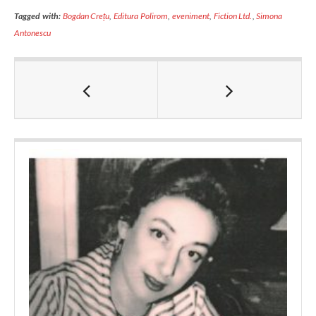
Tagged with:
Bogdan Crețu
,
Editura Polirom
,
eveniment
,
Fiction Ltd.
,
Simona
Antonescu