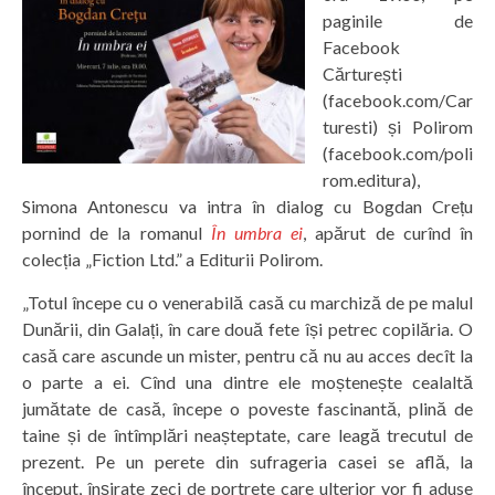
paginile de
Facebook
Cărturești
(facebook.com/Car
turesti) și Polirom
(facebook.com/poli
rom.editura),
Simona Antonescu va intra în dialog cu Bogdan Crețu
pornind de la romanul
În umbra ei
, apărut de curînd în
colecția „Fiction Ltd.” a Editurii Polirom.
„Totul începe cu o venerabilă casă cu marchiză de pe malul
Dunării, din Galați, în care două fete își petrec copilăria. O
casă care ascunde un mister, pentru că nu au acces decît la
o parte a ei. Cînd una dintre ele moștenește cealaltă
jumătate de casă, începe o poveste fascinantă, plină de
taine și de întîmplări neașteptate, care leagă trecutul de
prezent. Pe un perete din sufrageria casei se află, la
început, înșirate zeci de portrete care ulterior vor fi aduse