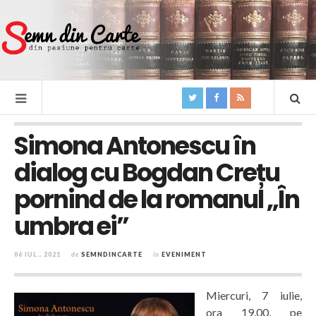
Simona Antonescu în
dialog cu Bogdan Crețu
pornind de la romanul „În
umbra ei”
06 IUL., 2021
de
SEMNDINCARTE
în
EVENIMENT
Miercuri, 7 iulie,
ora 19.00, pe