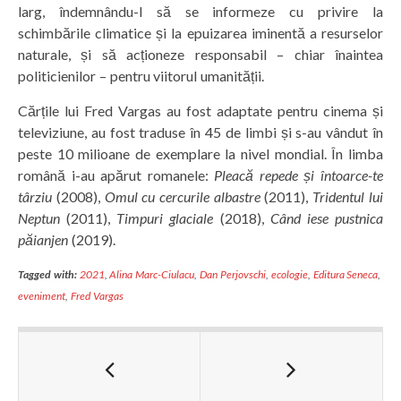
larg, îndemnându-l să se informeze cu privire la
schimbările climatice și la epuizarea iminentă a resurselor
naturale, și să acționeze responsabil – chiar înaintea
politicienilor – pentru viitorul umanității.
Cărțile lui Fred Vargas au fost adaptate pentru cinema și
televiziune, au fost traduse în 45 de limbi și s-au vândut în
peste 10 milioane de exemplare la nivel mondial. În limba
română i-au apărut romanele:
Pleacă repede și întoarce-te
târziu
(2008),
Omul cu cercurile albastre
(2011),
Tridentul lui
Neptun
(2011),
Timpuri glaciale
(2018),
Când iese pustnica
păianjen
(2019).
Tagged with:
2021
,
Alina Marc-Ciulacu
,
Dan Perjovschi
,
ecologie
,
Editura Seneca
,
eveniment
,
Fred Vargas