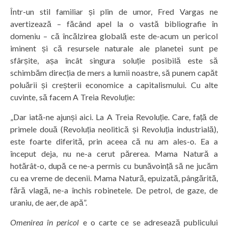
Într-un stil familiar și plin de umor, Fred Vargas ne
avertizează – făcând apel la o vastă bibliografie în
domeniu – că încălzirea globală este de-acum un pericol
iminent și că resursele naturale ale planetei sunt pe
sfârșite, așa încât singura soluție posibilă este să
schimbăm direcția de mers a lumii noastre, să punem capăt
poluării și creșterii economice a capitalismului. Cu alte
cuvinte, să facem A Treia Revoluție:
„Dar iată-ne ajunși aici. La A Treia Revoluție. Care, față de
primele două (Revoluția neolitică și Revoluția industrială),
este foarte diferită, prin aceea că nu am ales-o. Ea a
început deja, nu ne-a cerut părerea. Mama Natură a
hotărât-o, după ce ne-a permis cu bunăvoință să ne jucăm
cu ea vreme de decenii. Mama Natură, epuizată, pângărită,
fără vlagă, ne-a închis robinetele. De petrol, de gaze, de
uraniu, de aer, de apă”.
Omenirea în pericol
e o carte ce se adresează publicului