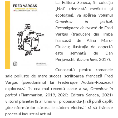
La Editura Seneca, în colecția
„Noi” (dedicată mediului și
ecologiei), va apărea volumul
Omenirea în pericol.
Reconfigurare de traseu!
de Fred
Vargas (traducere din limba
franceză de Alina Marc-
Ciulacu; ilustrația de copertă
este semnată de Dan
Perjovschi:
You are here
, 2017).
Cunoscută pentru romanele
sale polițiste de mare succes, scriitoarea franceză Fred
Vargas (pseudonimul lui Frédérique Audoin-Rouzeau)
explorează, în cea mai recentă carte a sa,
Omenirea în
pericol
(Flammarion, 2019, 2020; Editura Seneca, 2021)
viitorul planetei și al lumii vii, propunându-și să pună capăt
„dezinformărilor cărora le cădem victimă” și să frâneze
procesul industrial actual.