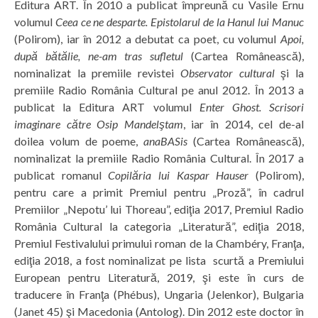
Editura ART. În 2010 a publicat împreună cu Vasile Ernu
volumul
Ceea ce ne desparte. Epistolarul de la Hanul lui Manuc
(Polirom), iar în 2012 a debutat ca poet, cu volumul
Apoi,
după bătălie, ne-am tras sufletul
(Cartea Românească),
nominalizat la premiile revistei
Observator cultural
şi la
premiile Radio România Cultural pe anul 2012. În 2013 a
publicat la Editura ART volumul
Enter Ghost. Scrisori
imaginare către Osip Mandelştam
, iar în 2014, cel de-al
doilea volum de poeme,
anaBASis
(Cartea Românească),
nominalizat la premiile Radio România Cultural. În 2017 a
publicat romanul
Copilăria lui Kaspar Hauser
(Polirom),
pentru care a primit Premiul pentru „Proză”, în cadrul
Premiilor „Nepotu’ lui Thoreau”, ediţia 2017, Premiul Radio
România Cultural la categoria „Literatură”, ediţia 2018,
Premiul Festivalului primului roman de la Chambéry, Franţa,
ediţia 2018, a fost nominalizat pe lista scurtă a Premiului
European pentru Literatură, 2019, şi este în curs de
traducere în Franţa (Phébus), Ungaria (Jelenkor), Bulgaria
(Janet 45) şi Macedonia (Antolog). Din 2012 este doctor în