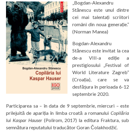
„Bogdan-Alexandru
Stănescu este unul dintre
cei mai talentați scriitori
români din noua generație.”
(Norman Manea)
Bogdan-Alexandru
Stănescu este invitat la cea
de-a VIII-a ediție a
prestigiosului „Festival of
World Literature Zagreb”
(Croația), care se va
desfășura în perioada 6-12
septembrie 2020.
Participarea sa – în data de 9 septembrie, miercuri – este
prilejuită de apariția în limba croată a romanului
Copilăria
lui Kaspar Hauser
(Polirom, 2017) la editura Fraktura, sub
semnătura reputatului traducător Goran Čolakhodžić.