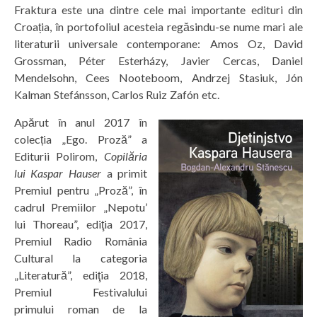
Fraktura este una dintre cele mai importante edituri din
Croația, în portofoliul acesteia regăsindu-se nume mari ale
literaturii universale contemporane: Amos Oz, David
Grossman, Péter Esterházy, Javier Cercas, Daniel
Mendelsohn, Cees Nooteboom, Andrzej Stasiuk, Jón
Kalman Stefánsson, Carlos Ruiz Zafón etc.
Apărut în anul 2017 în
colecția „Ego. Proză” a
Editurii Polirom,
Copilăria
lui Kaspar Hauser
a primit
Premiul pentru „Proză”, în
cadrul Premiilor „Nepotu’
lui Thoreau”, ediţia 2017,
Premiul Radio România
Cultural la categoria
„Literatură”, ediţia 2018,
Premiul Festivalului
primului roman de la