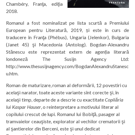
Chambéry, Franţa, ediţia
2018.
Romanul a fost nominalizat pe lista scurtă a Premiului
European pentru Literatură, 2019, și este în curs de
traducere în Franţa (Phébus), Ungaria (Jelenkor), Bulgaria
(Janet 45) şi Macedonia (Antolog). Bogdan-Alexandru
Stănescu este reprezentat extern de agenția literară
londoneză The Susijn Agency Ltd:
http://www.thesusijnagency.com/BogdanAlexandruStanesc
u.htm.
Roman de maturizare, roman al deformării, 12 povestiri cu
acelaşi narator, toate aceste variante sînt corecte şi, în
acelaşi timp, departe de a descrie cu exactitate
Copilăria
lui Kaspar Hauser
, o reinterpretare a motivului literar al
copilului crescut de lupi. Romanul lui Bobiţă, pasager al
tramvaielor ceauşiste, explorator al vechilor crematorii şi
al şantierelor din Berceni, este şi unul dedicat