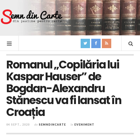
Romanul „Copilăria lui
Kaspar Hauser” de
Bogdan-Alexandru
Stănescu va fi lansat în
Croația
04 SEPT., 2020
de
SEMNDINCARTE
în
EVENIMENT