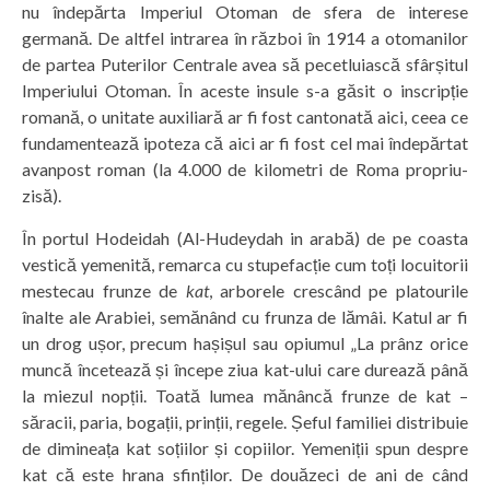
nu îndepărta Imperiul Otoman de sfera de interese
germană. De altfel intrarea în război în 1914 a otomanilor
de partea Puterilor Centrale avea să pecetluiască sfârșitul
Imperiului Otoman. În aceste insule s-a găsit o inscripție
romană, o unitate auxiliară ar fi fost cantonată aici, ceea ce
fundamentează ipoteza că aici ar fi fost cel mai îndepărtat
avanpost roman (la 4.000 de kilometri de Roma propriu-
zisă).
În portul Hodeidah (Al-Hudeydah in arabă) de pe coasta
vestică yemenită, remarca cu stupefacție cum toți locuitorii
mestecau frunze de
kat
, arborele crescând pe platourile
înalte ale Arabiei, semănând cu frunza de lămâi. Katul ar fi
un drog ușor, precum hașișul sau opiumul „La prânz orice
muncă încetează și începe ziua kat-ului care durează până
la miezul nopții. Toată lumea mănâncă frunze de kat –
săracii, paria, bogații, prinții, regele. Șeful familiei distribuie
de dimineața kat soțiilor și copiilor. Yemeniții spun despre
kat că este hrana sfinților. De douăzeci de ani de când