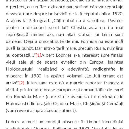
o perfect, cu un fler extraordinar, scriind câteva reportaje
devastatoare despre bolșevicii de la începutul anilor 1920.
A ajuns la Petrograd. „Câţi cobai nu a sacrificat Pasteur
pentru a descoperi serul lui? Chestia asta nu i-o mai
reproşează nimeni azi, nu-i aşa? Cobaii lui Lenin sunt
oamenii. Deja a omorât sute de mii. Formula nu este încă
pusă la punct. Dar într-o țară mare, precum Rusia, numărul
nu contează…”
[1]
Albert Lodnres s-a interesat spre finalul
vieții sale și de soarta evreilor din Europa, înaintea
Holocaustului, realizând o adevărată radiografie în
mișcare. În 1930 i-a apărut volumul „Le Juif errant est
arrivé”
[2]
. Interesant este că a marele reporter francez a
vizitat printre alte orașe europene și comunitățile de evrei
din România Mare (care și ele aveau să fie decimate de
Holocaust) din orașele Oradea Mare, Chișinău și Cernăuți
(vom reveni asupra acestui subiect).
Lodres a murit în condiţii obscure în timpul incendiului
pachebotului Georges Phillippar în 1932. Vasul îl aducea