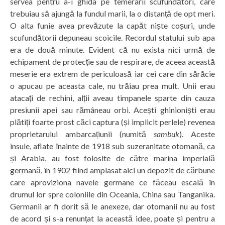
servea pentru a-i ghida pe temerarii scufundători, care
trebuiau să ajungă la fundul marii, la o distanță de opt meri.
O alta funie avea prevăzute la capăt niște coșuri, unde
scufundătorii depuneau scoicile. Recordul statului sub apa
era de două minute. Evident că nu exista nici urmă de
echipament de protecție sau de respirare, de aceea această
meserie era extrem de periculoasă iar cei care din sărăcie
o apucau pe aceasta cale, nu trăiau prea mult. Unii erau
atacați de rechini, alții aveau timpanele sparte din cauza
presiunii apei sau rămâneau orbi. Acești ghinioniști erau
plătiți foarte prost căci captura (și implicit perlele) revenea
proprietarului ambarcațiunii (numită
sambuk
). Aceste
insule, aflate înainte de 1918 sub suzeranitate otomană, ca
și Arabia, au fost folosite de către marina imperială
germană, în 1902 fiind amplasat aici un depozit de cărbune
care aproviziona navele germane ce făceau escală în
drumul lor spre coloniile din Oceania, China sau Tanganika.
Germanii ar fi dorit să le anexeze, dar otomanii nu au fost
de acord și s-a renunțat la această idee, poate și pentru a