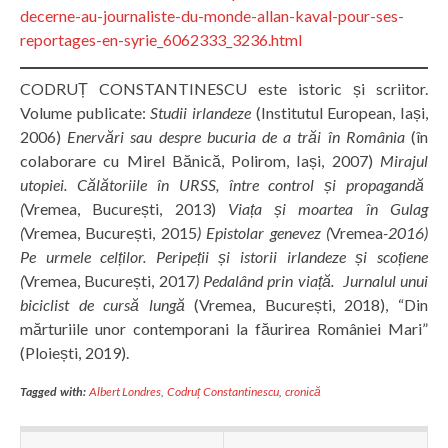
decerne-au-journaliste-du-monde-allan-kaval-pour-ses-
reportages-en-syrie_6062333_3236.html
CODRUȚ CONSTANTINESCU este istoric și scriitor.
Volume publicate:
Studii irlandeze
(Institutul European, Iași,
2006)
Enervări sau despre bucuria de a trăi în România
(în
colaborare cu Mirel Bănică, Polirom, Iași, 2007)
Mirajul
utopiei. Călătoriile în URSS, între control și propagandă
(
Vremea, București, 2013)
Viața și moartea în Gulag
(
Vremea, București, 2015
) Epistolar genevez (
Vremea
-2016)
Pe urmele celților. Peripeții și istorii irlandeze și scoțiene
(
Vremea, București, 2017
)
Pedalând prin viață. Jurnalul unui
biciclist de cursă lungă
(Vremea, București, 2018), “Din
mărturiile unor contemporani la făurirea României Mari”
(Ploiești, 2019).
Tagged with:
Albert Londres
,
Codruț Constantinescu
,
cronică