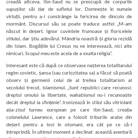
creadă altceva. Ibn-Saud nu se preocupă de corpurile
supușilor săi dar de sufletul lor. Domnește în numele
virtuții, pentru a-i constrânge la fericirea de dincolo de
mormânt. Discursul său se poate traduce astfel „M-am
născut în deșert. Ignor cuvintele frumoase și floricelele
stilului, dar știu adevărul. Mândria noastră și gloria rezidă
din Islam. Bogățiile lui Cresus nu ne interesează, nici alte
nimicuri. Scopul meu este acela de a exalta religia”.
Interesant este că după ce observase nașterea totalitarului
regim sovietic, șansa (sau curiozitatea sa) a făcut să poată
observ și germenii celui de al treilea totalitarism al
secolului trecut, islamismul. „Sunt republici care recunosc
dreptul omului la libertate, wahabismul nu-i recunoaște
decât dreptul la sfințenie”. Ironizează în stilul său vitriolant
așa-zisul turneu european pe care Ibn-Saud, creația
colonelului Lawrence, care a folosit triburile arabe din
deșert pentru a lovi în otomani, era cât pe ce să-l
întreprindă. În ultimul moment a declinat această aventură