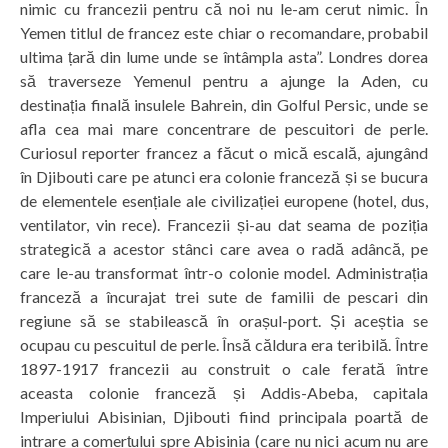
nimic cu francezii pentru că noi nu le-am cerut nimic. În
Yemen titlul de francez este chiar o recomandare, probabil
ultima țară din lume unde se întâmpla asta”. Londres dorea
să traverseze Yemenul pentru a ajunge la Aden, cu
destinația finală insulele Bahrein, din Golful Persic, unde se
afla cea mai mare concentrare de pescuitori de perle.
Curiosul reporter francez a făcut o mică escală, ajungând
în Djibouti care pe atunci era colonie franceză și se bucura
de elementele esențiale ale civilizației europene (hotel, dus,
ventilator, vin rece). Francezii și-au dat seama de poziția
strategică a acestor stânci care avea o radă adâncă, pe
care le-au transformat într-o colonie model. Administrația
franceză a încurajat trei sute de familii de pescari din
regiune să se stabilească în orașul-port. Și aceștia se
ocupau cu pescuitul de perle. Însă căldura era teribilă. Între
1897-1917 francezii au construit o cale ferată între
aceasta colonie franceză și Addis-Abeba, capitala
Imperiului Abisinian, Djibouti fiind principala poartă de
intrare a comerțului spre Abisinia (care nu nici acum nu are