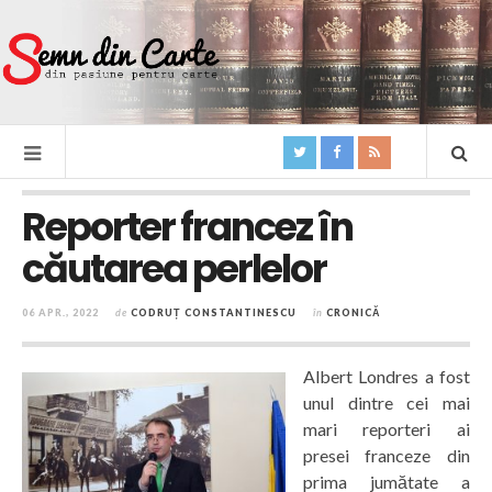
Reporter francez în
căutarea perlelor
06 APR., 2022
de
CODRUȚ CONSTANTINESCU
în
CRONICĂ
Albert Londres a fost
unul dintre cei mai
mari reporteri ai
presei franceze din
prima jumătate a