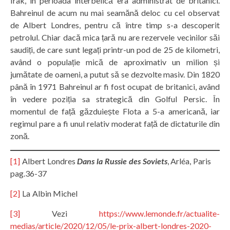
Irak, în perioada interbelică era administrat de britanici.
Bahreinul de acum nu mai seamănă deloc cu cel observat
de Albert Londres, pentru că între timp s-a descoperit
petrolul. Chiar dacă mica țară nu are rezervele vecinilor săi
saudiți, de care sunt legați printr-un pod de 25 de kilometri,
având o populație mică de aproximativ un milion și
jumătate de oameni, a putut să se dezvolte masiv. Din 1820
până în 1971 Bahreinul ar fi fost ocupat de britanici, având
în vedere poziția sa strategică din Golful Persic. În
momentul de față găzduiește Flota a 5-a americană, iar
regimul pare a fi unul relativ moderat față de dictaturile din
zonă.
[1]
Albert Londres
Dans la Russie des Soviets
, Arléa, Paris
pag.36-37
[2]
La Albin Michel
[3]
Vezi
https://www.lemonde.fr/actualite-
medias/article/2020/12/05/le-prix-albert-londres-2020-