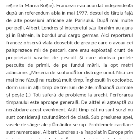
ieșire la Marea Roșie). Francezii i-au acordat independența
după un referendum abia în mai 1977, destul de târziu față
de alte posesiuni africane ale Parisului. După mai multe
peripeții, Albert Londres și interpretul său Ibrahim au ajuns
și în Bahrein, la bordul unui cargo german. Aici reporterul
francez observă viața deosebit de grea pe care o aveau cei
paisprezece mii de pescari, care erau exploatați crunt de
proprietarii vaselor de pescuit și care vindeau perlele
pescuite de primii, de pe fundul mării, la opt metri
adâncime. „Meseria de scufundător distruge omul. Nici cei
mai bine făcuți nu rezistă mult timp. Înghesuiți în cocioabe,
dorm unii în alții timp de trei luni de zile, mănâncă curmale
și pește (..) Toți suferă de probleme la urechi. Perforarea
timpanului este aproape generală. De altfel ei așteaptă cu
nerăbdare acest eveniment. Atât timp cât nu sunt surzi nu
sunt considerați scufundători de clasă. Sub presiunea apei,
vasele de sânge ale plămânilor se rup. Problemele cardiace
sunt numeroase”. Albert Londres s-a înapoiat în Europa prin