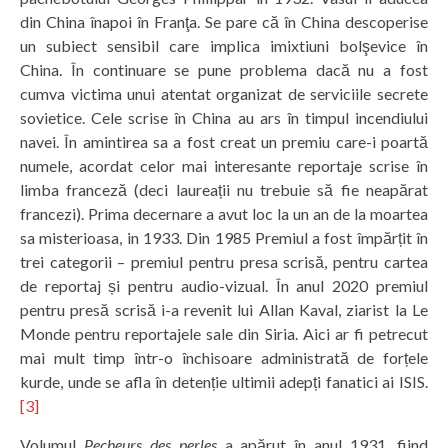
din China înapoi în Franţa. Se pare că în China descoperise
un subiect sensibil care implica imixtiuni bolşevice în
China. În continuare se pune problema dacă nu a fost
cumva victima unui atentat organizat de serviciile secrete
sovietice. Cele scrise în China au ars în timpul incendiului
navei. În amintirea sa a fost creat un premiu care-i poartă
numele, acordat celor mai interesante reportaje scrise în
limba franceză (deci laureații nu trebuie să fie neapărat
francezi). Prima decernare a avut loc la un an de la moartea
sa misterioasa, in 1933. Din 1985 Premiul a fost împărțit în
trei categorii – premiul pentru presa scrisă, pentru cartea
de reportaj și pentru audio-vizual. În anul 2020 premiul
pentru presă scrisă i-a revenit lui Allan Kaval, ziarist la Le
Monde pentru reportajele sale din Siria. Aici ar fi petrecut
mai mult timp într-o închisoare administrată de forțele
kurde, unde se afla în detenție ultimii adepți fanatici ai ISIS.
[3]
Volumul
Pecheurs des perles
a apărut în anul 1931, fiind