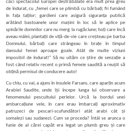
căci spectacolul Europei destrăbălate era mult prea greu
de îndurat, cu „femei care se plimbă cu bărbați; fii fumând
în fața taților; gardieni care asigură siguranța publică
arătând bastoanele unor mașini în loc să le aplice pe
spinările domnilor care nu merg la rugăciune; hoți care încă
aveau mâini, plantații de viță-de-vie care creșteau pe barba
Domnului, bărbați care strângeau în brațe în timpul
dansului femei aproape goale. Atât de multe viziuni
imposibil de îndurat!” Să nu uităm ce știre de senzație a
fost când relativ recent o primă femeie saudită a reușit să
obțină permisul de conducere auto!
Cu chiu, cu vai, a ajuns în insulele Farsans, care aparțin acum
Arabiei Saudite, unde își începe lunga lui observare a
fenomenului pescuitului perlelor. Urcă la bordul unei
ambarcațiune vele, în care erau îmbarcați aproximativ
patruzeci de pescari-scufundători atât arabi cât și
somalezi sau sudanezi. Cum se proceda? Întâi se arunca o
funie de al cărei capăt era legat un plumb greu și care