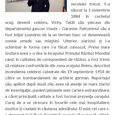
secolului trecut. S-a
născut la 1 noiembrie
1884 în cochetul
oraş, devenit celebru, Vichy. Tatăl său plecase din
departamentul gascon Haute – Garonne. Patronimul său a
fost iniţial Loundres de la un termen basc ce desemnează
zonele umede sau mlaştini. Ulterior, ziaristul şi l-a
schimbat în forma care l-a făcut cunoscut. Prima mare
lovitura avea s-o dea la începutul Primului Război Mondial
când, în calitatea de corespondent de război, a fost trimis
să relateze confruntările din zona oraşului Reims, descriind
incendierea celebrei catedrale din 19 septembrie 1914 de
către un bombardament de artilerie german. Reportajul
său, apărut după două zile, avea să anunţe un mare ziarist
de investigaţie, punând jaloanele unei cariere extraordinare,
a cărei principală calitate a fost tocmai prezenţa curajului.
Curaj de a se strecura în locurile cele mai inospitaliere,
exotice și ciudate în căutarea adevărului. El este cel care s-
a strecurat și în Rusia Sovietică, pe cale să se nască, citind-