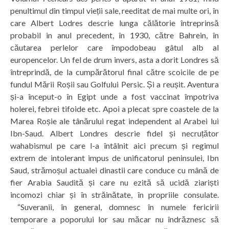
penultimul din timpul vieții sale, reeditat de mai multe ori, în
care Albert Lodres descrie lunga călătorie întreprinsă
probabil in anul precedent, în 1930, către Bahrein, în
căutarea perlelor care împodobeau gâtul alb al
europencelor. Un fel de drum invers, asta a dorit Londres să
întreprindă, de la cumpărătorul final către scoicile de pe
fundul Mării Roșii sau Golfului Persic. Și a reușit. Aventura
și-a început-o în Egipt unde a fost vaccinat împotriva
holerei, febrei tifoide etc. Apoi a plecat spre coastele de la
Marea Roșie ale tânărului regat independent al Arabei lui
Ibn-Saud. Albert Londres descrie fidel și necruțător
wahabismul pe care l-a întâlnit aici precum și regimul
extrem de intolerant impus de unificatorul peninsulei, Ibn
Saud, strămoșul actualei dinastii care conduce cu mână de
fier Arabia Saudită și care nu ezită să ucidă ziariști
incomozi chiar și în străinătate, în propriile consulate.
“Suveranii, în general, domnesc în numele fericirii
temporare a poporului lor sau măcar nu îndrăznesc să