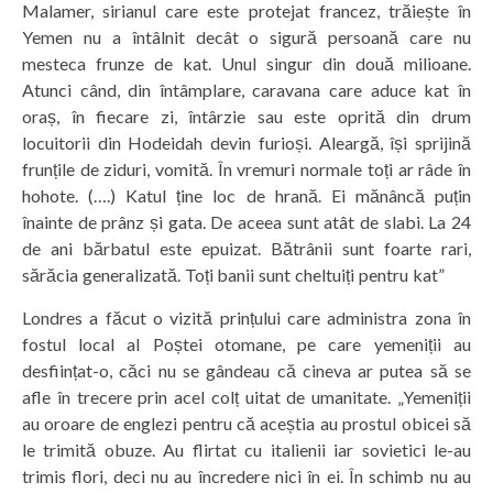
Malamer, sirianul care este protejat francez, trăiește în
Yemen nu a întâlnit decât o sigură persoană care nu
mesteca frunze de kat. Unul singur din două milioane.
Atunci când, din întâmplare, caravana care aduce kat în
oraș, în fiecare zi, întârzie sau este oprită din drum
locuitorii din Hodeidah devin furioși. Aleargă, își sprijină
frunțile de ziduri, vomită. În vremuri normale toți ar râde în
hohote. (….) Katul ține loc de hrană. Ei mănâncă puțin
înainte de prânz și gata. De aceea sunt atât de slabi. La 24
de ani bărbatul este epuizat. Bătrânii sunt foarte rari,
sărăcia generalizată. Toți banii sunt cheltuiți pentru kat”
Londres a făcut o vizită prințului care administra zona în
fostul local al Poștei otomane, pe care yemeniții au
desființat-o, căci nu se gândeau că cineva ar putea să se
afle în trecere prin acel colț uitat de umanitate. „Yemeniții
au oroare de englezi pentru că aceștia au prostul obicei să
le trimită obuze. Au flirtat cu italienii iar sovietici le-au
trimis flori, deci nu au încredere nici în ei. În schimb nu au