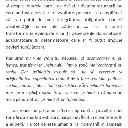
și despre modele care i-au dirijat ridicarea structurii pe
care au fost așezate și dezvoltate, pe care s-au amplificat
cât s-a putut de mult integritatea obligatorie, dar și
posibilitățile umane ale căderilor ca s-ar fi putut
transforma în eventuale vicii și dependențe dominatoare,
acaparatoare și deformatoare care ar fi putut impune
devieri supărătoare.
Psihiatria nu vrea sfârșitul nebuniei, ci acomodarea ei cu
lumea, transferarea „nebunului” într-o zonă
mai
conformă cu
realul. Dar psihiatria trebuie să știe să prezerve și
originalitatea, capacitatea omului de a face revoluții: politice,
sociale, morale, intelectuale și artistice. Fără nebunie, lumea ar
muri prin îngheț moral. În acest sens, psihiatria rămâne un
mers pe sârmă, iar psihiatrul, un funambul
…
Ion Vianu ne propune trăirea
împreună
a poveștii unei
formări, a anulării extraordinarului învăluit în cuvintele ei și
a eliberării a tot ce este uman și la îndemână în aceleași