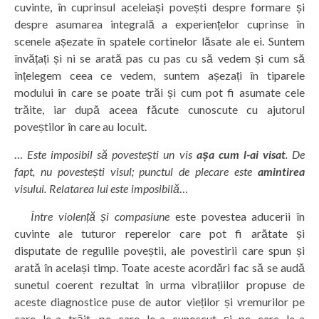
cuvinte, în cuprinsul aceleiași povești despre formare și
despre asumarea integrală a experiențelor cuprinse în
scenele așezate în spatele cortinelor lăsate ale ei. Suntem
învățați și ni se arată pas cu pas cu să vedem și cum să
înțelegem ceea ce vedem, suntem așezați în tiparele
modului în care se poate trăi și cum pot fi asumate cele
trăite, iar după aceea făcute cunoscute cu ajutorul
poveștilor în care au locuit.
…
Este imposibil să povestești un vis
așa cum l-ai visat
. De
fapt, nu povestești visul; punctul de plecare este
amintirea
visului. Relatarea lui este imposibilă
…
Între violență și compasiune
este povestea aducerii în
cuvinte ale tuturor reperelor care pot fi arătate și
disputate de regulile poveștii, ale povestirii care spun și
arată în același timp. Toate aceste acordări fac să se audă
sunetul coerent rezultat în urma vibrațiilor propuse de
aceste diagnostice puse de autor vieților și vremurilor pe
care le-a trăit, pe care le-a cunoscut și pe care le-a