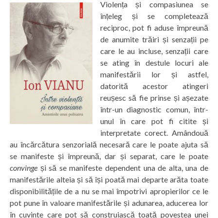
Violența și compasiunea se
înțeleg și se completează
reciproc, pot fi aduse împreună
de anumite trăiri și senzații pe
care le au incluse, senzații care
se ating în destule locuri ale
manifestării lor și astfel,
datorită acestor atingeri
reușesc să fie prinse și așezate
într-un diagnostic comun, într-
unul în care pot fi citite și
interpretate corect. Amândouă
au încărcătura senzorială necesară care le poate ajuta să
se manifeste și împreună, dar și separat, care le poate
convinge
și să se manifeste dependent una de alta, una de
manifestările alteia și să își poată mai departe arăta toate
disponibilitățile de a nu se mai împotrivi apropierilor ce le
pot pune în valoare manifestările și adunarea, aducerea lor
în cuvinte care pot să construiască toată povestea unei