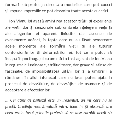
formări sub protecția directă a modurilor care pot cuceri
și impune impresiile ce pot dezvolta toate aceste cuceriri.
Ion Vianu își așază amintirea acestor trăiri și experiențe
ale vieții, dar și senzoriale sub umbrela înțelegerii vieții și
ale alegerilor ei aparent liniștite, dar ascunse de
evenimente adânci, în fapte care nu au lăsat nemarcate
acele momente ale formării vieții și ale tuturor
contorsionărilor și deformărilor ei. Tot ce a putut să
încapă în portbagajul cu amintiri a fost așezat de Ion Vianu
în registrele luminoase, strălucitoare, dar grave și atinse de
fascinație, de imposibilitatea uitării lor și a umbririi, a
rămânerii în pliul întunecat care nu le-ar putea ajuta în
procesul de dezvăluire, de dezvrăjire, de asumare și de
acceptare a efectelor lor.
…
Cel atins de psihoză este un iredentist, un ins care nu se
predă. Credința nestrămutată într-o idee, fie și absurdă, are
ceva eroic. Insul psihotic preferă să se lase zdrobit decât să