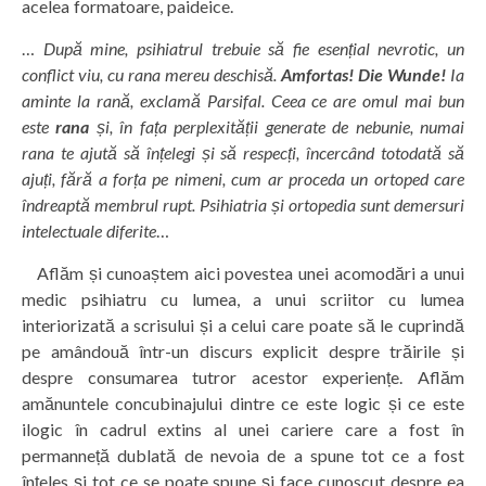
acelea formatoare, paideice.
…
După mine, psihiatrul trebuie să fie esențial nevrotic, un
conflict viu, cu rana mereu deschisă.
Amfortas! Die Wunde!
Ia
aminte la rană, exclamă Parsifal. Ceea ce are omul mai bun
este
rana
și, în fața perplexității generate de nebunie, numai
rana te ajută să înțelegi și să respecți, încercând totodată să
ajuți, fără a forța pe nimeni, cum ar proceda un ortoped care
îndreaptă membrul rupt. Psihiatria și ortopedia sunt demersuri
intelectuale diferite
…
Aflăm și cunoaștem aici povestea unei acomodări a unui
medic psihiatru cu lumea, a unui scriitor cu lumea
interiorizată a scrisului și a celui care poate să le cuprindă
pe amândouă într-un discurs explicit despre trăirile și
despre consumarea tutror acestor experiențe. Aflăm
amănuntele concubinajului dintre ce este logic și ce este
ilogic în cadrul extins al unei cariere care a fost în
permanneță dublată de nevoia de a spune tot ce a fost
înțeles și tot ce se poate spune și face cunoscut despre ea