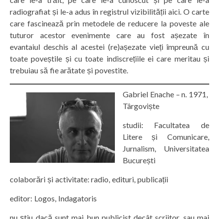
radiografiat și le-a adus în registrul vizibilității aici. O carte
care fascinează prin metodele de reducere la poveste ale
tuturor acestor evenimente care au fost așezate în
evantaiul deschis al acestei (re)așezate vieți împreună cu
toate poveștile și cu toate indiscrețiile ei care meritau și
trebuiau să fie arătate și povestite.
Gabriel Enache – n. 1971,
Târgoviște
studii: Facultatea de
Litere și Comunicare,
Jurnalism, Universitatea
București
colaborări și activitate: radio, edituri, publicații
editor: Logos, Indagatoris
nu știu dacă sunt mai bun publicist decât scriitor, sau mai