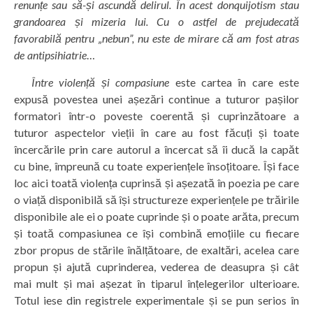
renunțe sau să-și ascundă delirul. În acest donquijotism stau
grandoarea și mizeria lui. Cu o astfel de prejudecată
favorabilă pentru „nebun”, nu este de mirare că am fost atras
de antipsihiatrie
…
Între violență și compasiune
este cartea în care este
expusă povestea unei așezări continue a tuturor pașilor
formatori într-o poveste coerentă și cuprinzătoare a
tuturor aspectelor vieții în care au fost făcuți și toate
încercările prin care autorul a încercat să îi ducă la capăt
cu bine, împreună cu toate experiențele însoțitoare. Își face
loc aici toată violența cuprinsă și așezată în poezia pe care
o viață disponibilă să își structureze experiențele pe trăirile
disponibile ale ei o poate cuprinde și o poate arăta, precum
și toată compasiunea ce își combină emoțiile cu fiecare
zbor propus de stările înălțătoare, de exaltări, acelea care
propun și ajută cuprinderea, vederea de deasupra și cât
mai mult și mai așezat în tiparul înțelegerilor ulterioare.
Totul iese din registrele experimentale și se pun serios în