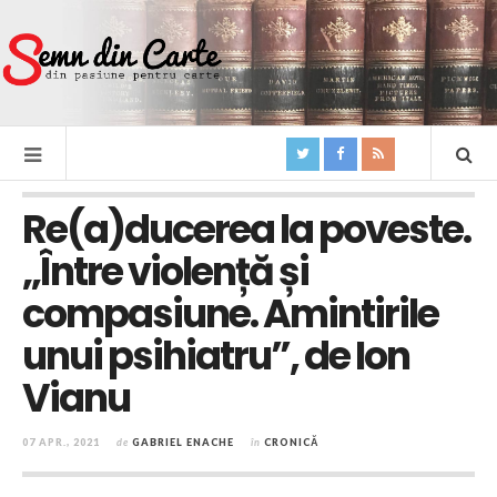
Re(a)ducerea la poveste.
„Între violență și
compasiune. Amintirile
unui psihiatru”, de Ion
Vianu
07 APR., 2021
de
GABRIEL ENACHE
în
CRONICĂ