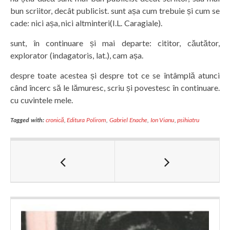
bun scriitor, decât publicist. sunt așa cum trebuie și cum se
cade: nici așa, nici altminteri(I.L. Caragiale).
sunt, în continuare și mai departe: cititor, căutător,
explorator (indagatoris, lat.), cam așa.
despre toate acestea și despre tot ce se întâmplă atunci
când încerc să le lămuresc, scriu și povestesc în continuare.
cu cuvintele mele.
Tagged with:
cronică
,
Editura Polirom
,
Gabriel Enache
,
Ion Vianu
,
psihiatru