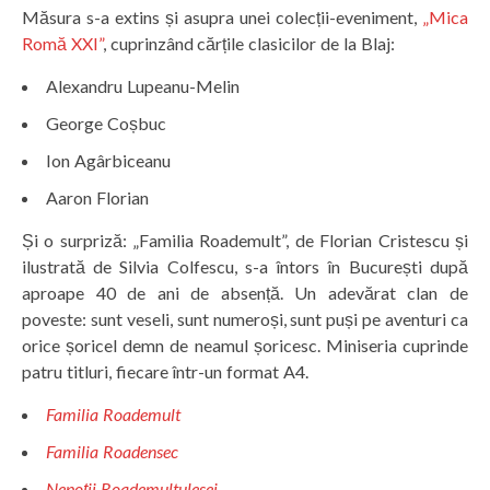
Măsura s-a extins și asupra unei colecții-eveniment,
„Mica
Romă XXI”
, cuprinzând cărțile clasicilor de la Blaj:
Alexandru Lupeanu-Melin
George Coșbuc
Ion Agârbiceanu
Aaron Florian
Și o surpriză: „Familia Roademult”, de Florian Cristescu și
ilustrată de Silvia Colfescu, s-a întors în București după
aproape 40 de ani de absență. Un adevărat clan de
poveste: sunt veseli, sunt numeroși, sunt puși pe aventuri ca
orice șoricel demn de neamul șoricesc. Miniseria cuprinde
patru titluri, fiecare într-un format A4.
Familia Roademult
Familia Roadensec
Nepo
ț
ii Roademultulesei