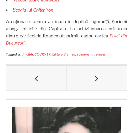
Ș
coala lui Chi
ț
chiron
Atenționare: pentru a circula în deplină siguranță, șoriceii
alungă pisicile din Capitală. La achiziționarea oricăreia
dintre cărticelele Roademult primiți cadou cartea
Pisici din
Bucure
ș
ti
.
Tagged with:
cărți
,
COVID-19
,
Editura Vremea
,
eveniment
,
reduceri