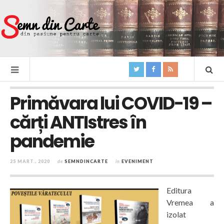
Primăvara lui COVID-19 –
cărți ANTIstres în
pandemie
25 MART., 2020
de
SEMNDINCARTE
în
EVENIMENT
Editura
Vremea a
izolat