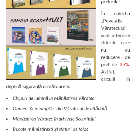
prețurile!
În colecția
„Poveștile
Văratecului”
sunt interzise
titlurile care
nu au
reducere de
preț de
25%
.
Astfel,
circulă în
deplină siguranță următoarele:
Chipuri de lumină la Mănăstirea Văratec
Oameni
ș
i întâmplări din Văratecul de altădată
Mănăstirea Văratec în arhivele Securită
ț
ii
Bucate mănăstire
ș
ti
ș
i sfaturi de folos