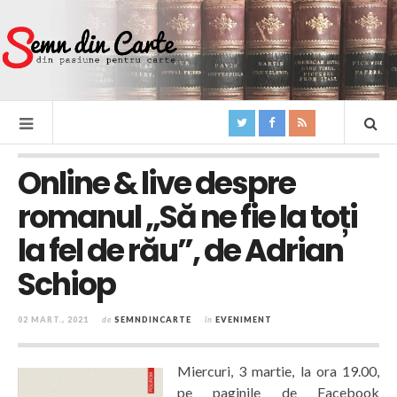
Online & live despre
romanul „Să ne fie la toți
la fel de rău”, de Adrian
Schiop
02 MART., 2021
de
SEMNDINCARTE
în
EVENIMENT
Miercuri, 3 martie, la ora 19.00,
pe paginile de Facebook