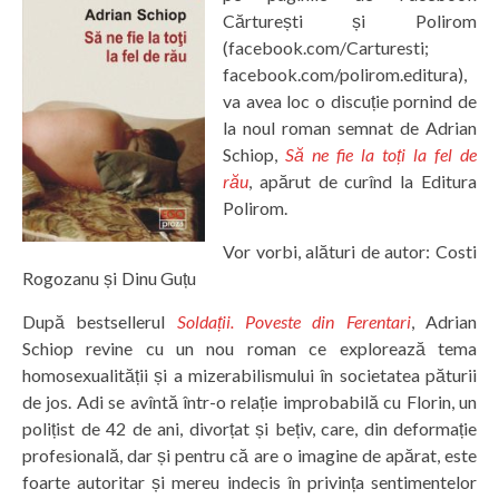
Cărturești și Polirom
(facebook.com/Carturesti;
facebook.com/polirom.editura),
va avea loc o discuție pornind de
la noul roman semnat de Adrian
Schiop,
Să ne fie la toți la fel de
rău
, apărut de curînd la Editura
Polirom.
Vor vorbi, alături de autor: Costi
Rogozanu și Dinu Guțu
După bestsellerul
Soldații. Poveste din Ferentari
, Adrian
Schiop revine cu un nou roman ce explorează tema
homosexualității și a mizerabilismului în societatea păturii
de jos. Adi se avîntă într-o relație improbabilă cu Florin, un
polițist de 42 de ani, divorțat și bețiv, care, din deformație
profesională, dar și pentru că are o imagine de apărat, este
foarte autoritar și mereu indecis în privința sentimentelor