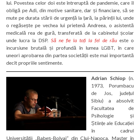
lui. Povestea celor doi este întreruptă de pandemie, care îl
obligă pe Adi, din motive sanitare, dar și financiare, să se
mute pe durata stării de urgență la țară, la părinții lui, unde
o regăsește pe vechea lui prietenă Andreea, o asistentă
medicală rea de gură, transferată de la cabinetul școlar
unde lucra la DSP.
Să ne fie la toți la fel de rău
este o
incursiune brutală și profundă în lumea LGBT, în care
uneori aprobarea din partea societății este mai importantă
decît propriile sentimente.
Adrian Schiop
(n.
1973, Porumbacu
de Jos, județul
Sibiu) a absolvit
Facultatea de
Psihologie și
Științe ale Educației
în cadrul
Universității „Babeș-Bolyai” din Cluj-Napoca. Master în