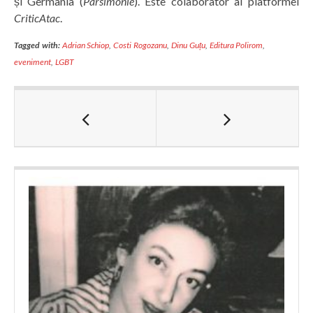
și Germania (
Parsimonie
). Este colaborator al platformei
CriticAtac
.
Tagged with:
Adrian Schiop
,
Costi Rogozanu
,
Dinu Guțu
,
Editura Polirom
,
eveniment
,
LGBT