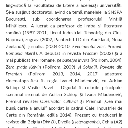
lingvistică la Facultatea de Litere a aceleiași universități.
Și-a susținut doctoratul, avînd ca temă manelele, la SNSPA
București, sub coordonarea profesorului Vintilă
Mihăilescu. A lucrat ca profesor de limba și literatura
română (1997-2001, Liceul Industrial Tehnofrig din Cluj-
Napoca), zugrav (2002, Paintech LTD din Auckland, Noua
Zeelandă), jurnalist (2004-2010,
Evenimentul zilei
,
Prezent
,
România liberă
). A debutat în revista
Fracturi
(2002) și a
mai publicat trei romane,
pe bune/pe invers
(Polirom, 2004),
Zero grade Kelvin
(Polirom, 2009) și
Soldații. Poveste din
Ferentari
(Polirom, 2013, 2014, 2017; adaptare
cinematografică în regia Ivanei Mladenović, cu Adrian
Schiop și Vasile Pavel – Digudai în rolurile principale,
scenariul semnat de Adrian Schiop și Ivana Mladenović;
Premiul revistei
Observator cultural
și Premiul „Cea mai
bună carte a anului” acordat în cadrul Galei Industriei de
Carte din România, ediția 2014). Prezent cu traduceri în
reviste din Belgia (
DW B
), Elveția (
Heterographe
), Cehia (
A2
)