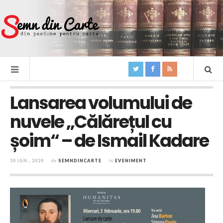
Lansarea volumului de
nuvele „Călărețul cu
șoim“ – de Ismail Kadare
30 IAN., 2020
de
SEMNDINCARTE
în
EVENIMENT