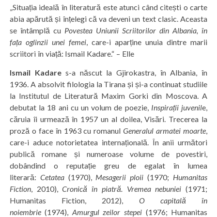
„Situația ideală în literatură este atunci când citești o carte
abia apărută și înțelegi că va deveni un text clasic. Aceasta
se întâmplă cu
Povestea Uniunii Scriitorilor din Albania, în
fața oglinzii unei femei
, care-i aparține unuia dintre marii
scriitori în viață: Ismail Kadare.“ – Elle
Ismail Kadare
s-a născut la Gjirokastra, în Albania, în
1936. A absolvit filologia la Tirana și și-a continuat studiile
la Institutul de Literatură Maxim Gorki din Moscova. A
debutat la 18 ani cu un volum de poezie,
Inspirații juvenil
e,
căruia îi urmează în 1957 un al doilea, Visări. Trecerea la
proză o face în 1963 cu romanul
Generalul armatei moarte
,
care-i aduce notorietatea internațională. În anii următori
publică romane și numeroase volume de povestiri,
dobândind o reputație greu de egalat în lumea
literară:
Cetatea
(1970),
Mesagerii ploii
(1970;
Humanitas
Fiction
, 2010),
Cronică în piatră. Vremea nebuniei
(1971;
Humanitas Fiction, 2012),
O capitală în
noiembrie
(1974),
Amurgul zeilor stepei
(1976; Humanitas