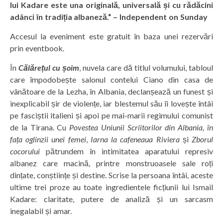
lui Kadare este una originală, universală și cu rădăcini
adânci în tradiția albaneză.“ – Independent on Sunday
Accesul la eveniment este gratuit în baza unei rezervări
prin eventbook.
În
Călărețul cu șoim
, nuvela care dă titlul volumului, tabloul
care împodobește salonul contelui Ciano din casa de
vânătoare de la Lezha, în Albania, declanșează un funest și
inexplicabil șir de violențe, iar blestemul său îi lovește întâi
pe fasciștii italieni și apoi pe mai-marii regimului comunist
de la Tirana. Cu
Povestea Uniunii Scriitorilor din Albania, în
fața oglinzii unei femei
,
Iarna la cafeneaua Riviera
și
Zborul
cocorului
pătrundem în intimitatea aparatului represiv
albanez care macină, printre monstruoasele sale roți
dințate, conștiințe și destine. Scrise la persoana întâi, aceste
ultime trei proze au toate ingredientele ficțiunii lui Ismail
Kadare: claritate, putere de analiză și un sarcasm
inegalabil și amar.