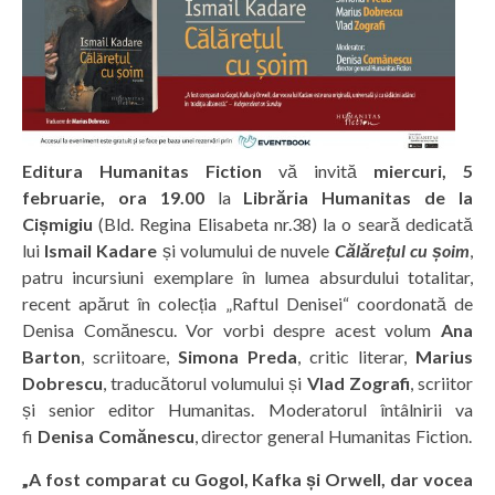
Editura Humanitas Fiction
vă invită
miercuri, 5
februarie, ora 19.00
la
Librăria Humanitas de la
Cișmigiu
(Bld. Regina Elisabeta nr.38) la o seară dedicată
lui
Ismail Kadare
și volumului de nuvele
Călărețul cu șoim
,
patru incursiuni exemplare în lumea absurdului totalitar,
recent apărut în colecția „Raftul Denisei“ coordonată de
Denisa Comănescu. Vor vorbi despre acest volum
Ana
Barton
, scriitoare,
Simona Preda
, critic literar,
Marius
Dobrescu
, traducătorul volumului și
Vlad Zografi
, scriitor
și senior editor Humanitas. Moderatorul întâlnirii va
fi
Denisa Comănescu
, director general Humanitas Fiction.
„A fost comparat cu Gogol, Kafka și Orwell, dar vocea