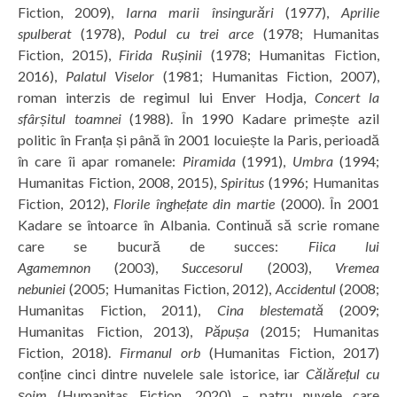
Fiction, 2009),
Iarna marii însingurări
(1977),
Aprilie
spulberat
(1978),
Podul cu trei arce
(1978; Humanitas
Fiction, 2015),
Firida Rușinii
(1978; Humanitas Fiction,
2016),
Palatul Viselor
(1981; Humanitas Fiction, 2007),
roman interzis de regimul lui Enver Hodja,
Concert la
sfârșitul toamnei
(1988). În 1990 Kadare primește azil
politic în Franța și până în 2001 locuiește la Paris, perioadă
în care îi apar romanele:
Piramida
(1991),
Umbra
(1994;
Humanitas Fiction, 2008, 2015),
Spiritus
(1996; Humanitas
Fiction, 2012),
Florile înghețate din martie
(2000). În 2001
Kadare se întoarce în Albania. Continuă să scrie romane
care se bucură de succes:
Fiica lui
Agamemnon
(2003),
Succesorul
(2003),
Vremea
nebuniei
(2005; Humanitas Fiction, 2012),
Accidentul
(2008;
Humanitas Fiction, 2011),
Cina blestemată
(2009;
Humanitas Fiction, 2013),
Păpușa
(2015; Humanitas
Fiction, 2018).
Firmanul orb
(Humanitas Fiction, 2017)
conține cinci dintre nuvelele sale istorice, iar
Călărețul cu
șoim
(Humanitas Fiction, 2020) – patru nuvele care