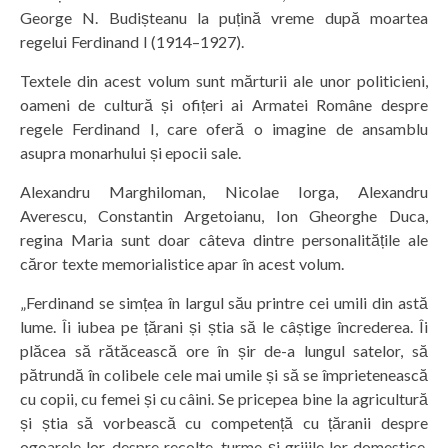
George N. Budișteanu la puțină vreme după moartea
regelui Ferdinand I (1914–1927).
Textele din acest volum sunt mărturii ale unor politicieni,
oameni de cultură și ofițeri ai Armatei Române despre
regele Ferdinand I, care oferă o imagine de ansamblu
asupra monarhului și epocii sale.
Alexandru Marghiloman, Nicolae Iorga, Alexandru
Averescu, Constantin Argetoianu, Ion Gheorghe Duca,
regina Maria sunt doar câteva dintre personalitățile ale
căror texte memorialistice apar în acest volum.
„Ferdinand se simțea în largul său printre cei umili din astă
lume. Îi iubea pe țărani și știa să le câștige încrederea. Îi
plăcea să rătăcească ore în șir de-a lungul satelor, să
pătrundă în colibele cele mai umile și să se împrietenească
cu copii, cu femei și cu câini. Se pricepea bine la agricultură
și știa să vorbească cu competență cu țăranii despre
ogoarele lor, despre recolte, turme și grijile lor domestice.