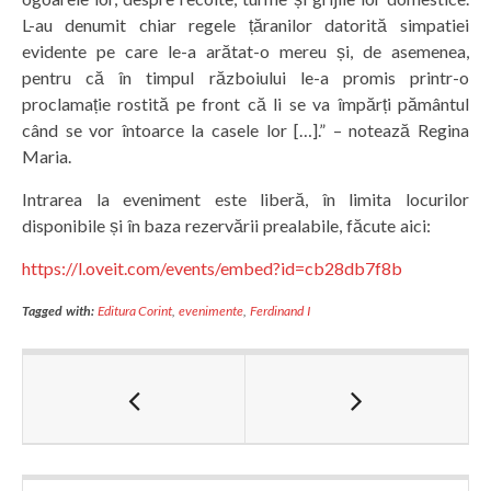
L-au denumit chiar regele țăranilor datorită simpatiei
evidente pe care le-a arătat-o mereu și, de asemenea,
pentru că în timpul războiului le-a promis printr-o
proclamație rostită pe front că li se va împărți pământul
când se vor întoarce la casele lor […].” – notează Regina
Maria.
Intrarea la eveniment este liberă, în limita locurilor
disponibile și în baza rezervării prealabile, făcute aici:
https://l.oveit.com/events/embed?id=cb28db7f8b
Tagged with:
Editura Corint
,
evenimente
,
Ferdinand I