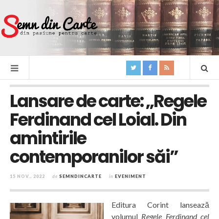
Lansare de carte: „Regele
Ferdinand cel Loial. Din
amintirile
contemporanilor săi”
15 NOV., 2022
de
SEMNDINCARTE
în
EVENIMENT
Editura Corint lansează
volumul
Regele Ferdinand cel