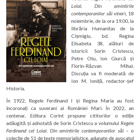
Loial. Din amintirile
contemporanilor
săi
vineri, 18
noiembrie, de la ora 19.00, la
librăria Humanitas de la
Cișmigiu, bd. Regina
Elisabeta 38, alături de
istoricii Sorin Cristescu,
Petre Otu, Ion Giurcă și
Florin-Răzvan Mihai.
Discuția va fi moderată de
Ion M. Ioniță, redactor-șef
Historia.
În 1922, Regele Ferdinand I și Regina Maria au fost
încoronați ca suverani ai României Mari. În 2022, an
centenar, Editura Corint propune cititorilor o ediție
adăugită și adnotată de Sorin Cristescu a volumului
Regele
Ferdinand cel Loial. Din amintirile contemporanilor
săi –
o
colecție de 51 de texte memorialistice, adunate de avocatul