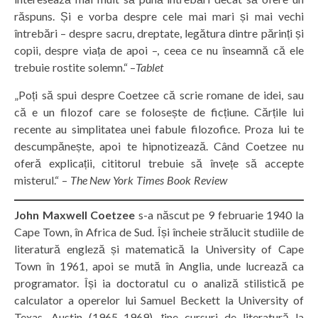
răspuns. Și e vorba despre cele mai mari și mai vechi
întrebări – despre sacru, dreptate, legătura dintre părinți și
copii, despre viața de apoi –, ceea ce nu înseamnă că ele
trebuie rostite solemn.“ –
Tablet
„Poți să spui despre Coetzee că scrie romane de idei, sau
că e un filozof care se folosește de ficțiune. Cărțile lui
recente au simplitatea unei fabule filozofice. Proza lui te
descumpănește, apoi te hipnotizează. Când Coetzee nu
oferă explicații, cititorul trebuie să învețe să accepte
misterul.“ –
The New York Times Book Review
John Maxwell Coetzee
s-a născut pe 9 februarie 1940 la
Cape Town, în Africa de Sud. Își încheie strălucit studiile de
literatură engleză și matematică la University of Cape
Town în 1961, apoi se mută în Anglia, unde lucrează ca
programator. Își ia doctoratul cu o analiză stilistică pe
calculator a operelor lui Samuel Beckett la University of
Texas, Austin (1965–1969), ține cursuri de literatură la