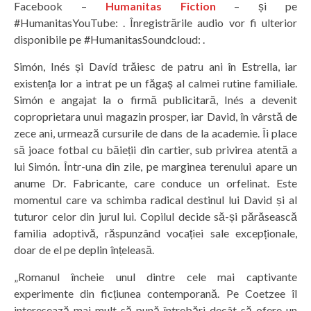
Facebook –
Humanitas Fiction
– și pe
#HumanitasYouTube: . Înregistrările audio vor fi ulterior
disponibile pe #HumanitasSoundcloud: .
Simón, Inés și Davíd trăiesc de patru ani în Estrella, iar
existența lor a intrat pe un făgaș al calmei rutine familiale.
Simón e angajat la o firmă publicitară, Inés a devenit
coproprietara unui magazin prosper, iar David, în vârstă de
zece ani, urmează cursurile de dans de la academie. Îi place
să joace fotbal cu băieții din cartier, sub privirea atentă a
lui Simón. Într-una din zile, pe marginea terenului apare un
anume Dr. Fabricante, care conduce un orfelinat. Este
momentul care va schimba radical destinul lui David și al
tuturor celor din jurul lui. Copilul decide să-și părăsească
familia adoptivă, răspunzând vocației sale excepționale,
doar de el pe deplin înțeleasă.
„Romanul încheie unul dintre cele mai captivante
experimente din ficțiunea contemporană. Pe Coetzee îl
interesează mai mult să pună întrebări decât să ofere un