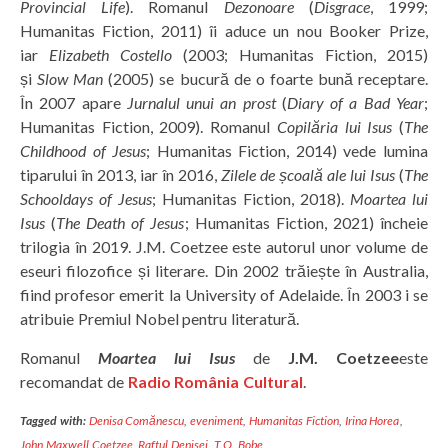
Provincial Life
). Romanul
Dezonoare
(
Disgrace
, 1999;
Humanitas Fiction, 2011) îi aduce un nou Booker Prize,
iar
Elizabeth Costello
(2003; Humanitas Fiction, 2015)
și
Slow Man
(2005) se bucură de o foarte bună receptare.
În 2007 apare
Jurnalul unui an prost
(
Diary of a Bad Year
;
Humanitas Fiction, 2009). Romanul
Copilăria lui Isus
(
The
Childhood of Jesus
; Humanitas Fiction, 2014) vede lumina
tiparului în 2013, iar în 2016,
Zilele de școală ale lui Isus
(
The
Schooldays of Jesus
; Humanitas Fiction, 2018).
Moartea lui
Isus
(
The Death of Jesus
; Humanitas Fiction, 2021) încheie
trilogia în 2019. J.M. Coetzee este autorul unor volume de
eseuri filozofice și literare. Din 2002 trăiește în Australia,
fiind profesor emerit la University of Adelaide. În 2003 i se
atribuie Premiul Nobel pentru literatură.
Romanul
Moartea lui Isus
de
J.M. Coetzee
este
recomandat de
Radio România Cultural
.
Tagged with:
Denisa Comănescu
,
eveniment
,
Humanitas Fiction
,
Irina Horea
,
John Maxwell Coetzee
,
Raftul Denisei
,
T.O. Bobe