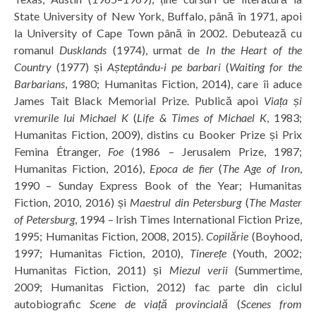
State University of New York, Buffalo, până în 1971, apoi
la University of Cape Town până în 2002. Debutează cu
romanul
Dusklands
(1974), urmat de
In the Heart of the
Country
(1977) și
Așteptându-i pe barbari
(
Waiting for the
Barbarians
, 1980; Humanitas Fiction, 2014), care îi aduce
James Tait Black Memorial Prize. Publică apoi
Viața și
vremurile lui Michael K
(
Life & Times of Michael K
, 1983;
Humanitas Fiction, 2009), distins cu Booker Prize și Prix
Femina Étranger,
Foe
(1986 – Jerusalem Prize, 1987;
Humanitas Fiction, 2016),
Epoca de fier
(
The Age of Iron
,
1990 – Sunday Express Book of the Year; Humanitas
Fiction, 2010, 2016) și
Maestrul din Petersburg
(
The Master
of Petersburg
, 1994 – Irish Times International Fiction Prize,
1995; Humanitas Fiction, 2008, 2015).
Copilărie
(Boyhood,
1997; Humanitas Fiction, 2010),
Tinerețe
(Youth, 2002;
Humanitas Fiction, 2011) și
Miezul verii
(Summertime,
2009; Humanitas Fiction, 2012) fac parte din ciclul
autobiografic
Scene de viață provincială
(
Scenes from