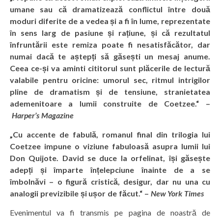
umane sau că dramatizează conflictul între două
moduri diferite de a vedea și a fi în lume, reprezentate
în sens larg de pasiune și rațiune, și că rezultatul
înfruntării este remiza poate fi nesatisfăcător, dar
numai dacă te aștepți să găsești un mesaj anume.
Ceea ce-și va aminti cititorul sunt plăcerile de lectură
valabile pentru oricine: umorul sec, ritmul intrigilor
pline de dramatism și de tensiune, stranietatea
ademenitoare a lumii construite de Coetzee.“ –
Harper’s Magazine
„Cu accente de fabulă, romanul final din trilogia lui
Coetzee impune o viziune fabuloasă asupra lumii lui
Don Quijote. David se duce la orfelinat, își găsește
adepți și împarte înțelepciune înainte de a se
îmbolnăvi – o figură cristică, desigur, dar nu una cu
analogii previzibile și ușor de făcut.“ –
New York Times
Evenimentul va fi transmis pe pagina de noastră de