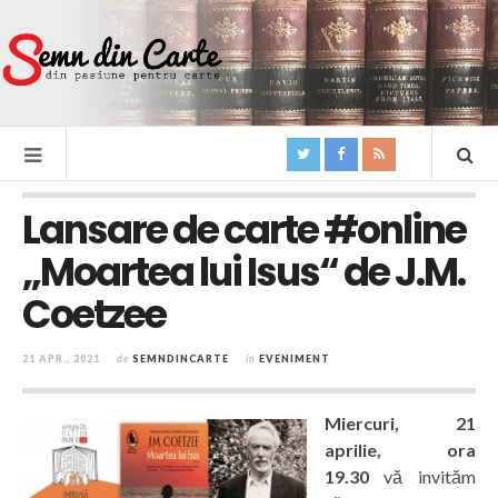
Lansare de carte #online
„Moartea lui Isus“ de J.M.
Coetzee
21 APR., 2021
de
SEMNDINCARTE
în
EVENIMENT
Miercuri, 21
aprilie, ora
19.30
vă invităm