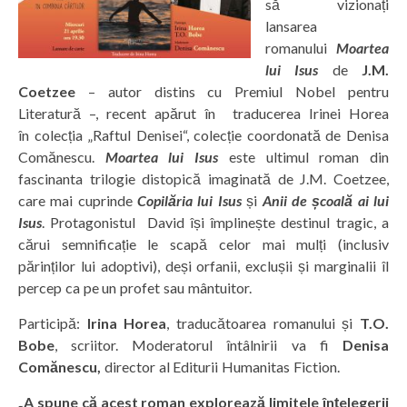
să vizionați
lansarea
romanului
Moartea
lui Isus
de
J.M.
Coetzee
– autor distins cu Premiul Nobel pentru
Literatură –, recent apărut în traducerea Irinei Horea
în colecția „Raftul Denisei“, colecție coordonată de Denisa
Comănescu.
Moartea lui Isus
este ultimul roman din
fascinanta trilogie distopică imaginată de J.M. Coetzee,
care mai cuprinde
Copilăria lui Isus
și
Anii de școală ai lui
Isus
. Protagonistul David își împlinește destinul tragic, a
cărui semnificație le scapă celor mai mulți (inclusiv
părinților lui adoptivi), deși orfanii, exclușii și marginalii îl
percep ca pe un profet sau mântuitor.
Participă:
Irina Horea
, traducătoarea romanului și
T.O.
Bobe
, scriitor. Moderatorul întâlnirii va fi
Denisa
Comănescu,
director al Editurii Humanitas Fiction.
„A spune că acest roman explorează limitele înțelegerii