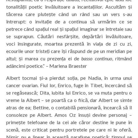
tonalității poetic învăluitoare a incantațiilor. Ascultăm și
tăcerea care plutește când un rând sau un vers s-au
întrerupt: o invitație de a continua să urmărim ce se
petrece când spațiul real și spațiul imaginar se întretaie sau
se suprapun. Căutări nesfârșite, depărtări învăluitoare,
voci însingurate, moartea prezentă în viața de zi cu zi,
ecourile unor tristeți care își răspund de pe un meridian pe
altul; și marea cu prezența ei de
basso continuo
, ritmând
adâncimi poetice.“ – Marlena Braester
Albert tocmai și-a pierdut soția, pe Nadia, în urma unui
cancer ovarian. Fiul lor, Enrico, fuge în Tibet, încercând să
se regăsească; Dita, iubita lui Enrico, se va muta pentru o
vreme la Albert – se poartă ca o fiică, dar Albert se simte
atras de ea; Bettine, o contabilă pensionară, încearcă să îl
consoleze pe Albert. Amos Oz însuși devine personaj –
primește telefoane de la cei ale căror destine le pune în
scenă, este criticat pentru portretele pe care ni le oferă.
Nimic nu e linear în această narațiune poetică: timpul se