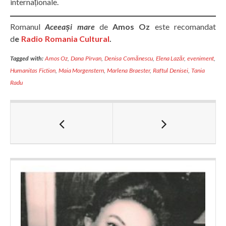
internaționale.
Romanul
Aceeași mare
de
Amos Oz
este recomandat
d
e
Radio Romania Cultural
.
Tagged with:
Amos Oz
,
Dana Pîrvan
,
Denisa Comănescu
,
Elena Lazăr
,
eveniment
,
Humanitas Fiction
,
Maia Morgenstern
,
Marlena Braester
,
Raftul Denisei
,
Tania
Radu