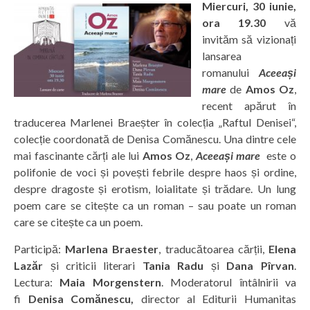
Miercuri, 30 iunie,
ora 19.30
vă
invităm să vizionați
lansarea
romanului
Aceeași
mare
de
Amos Oz
,
recent apărut în
traducerea Marlenei Braeșter în colecția „Raftul Denisei“,
colecție coordonată de Denisa Comănescu. Una dintre cele
mai fascinante cărți ale lui
Amos Oz
,
Aceeași mare
este o
polifonie de voci și povești febrile despre haos și ordine,
despre dragoste și erotism, loialitate și trădare. Un lung
poem care se citește ca un roman – sau poate un roman
care se citește ca un poem.
Participă:
Marlena Braester
, traducătoarea cărții,
Elena
Lazăr
și criticii literari
Tania Radu
și
Dana Pîrvan
.
Lectura:
Maia Morgenstern
. Moderatorul întâlnirii va
fi
Denisa Comănescu,
director al Editurii Humanitas