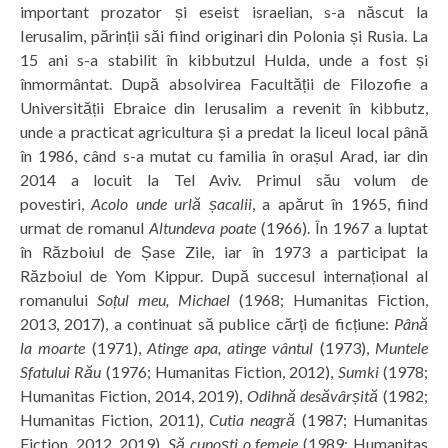
important prozator și eseist israelian, s-a născut la
Ierusalim, părinții săi fiind originari din Polonia și Rusia. La
15 ani s-a stabilit în kibbutzul Hulda, unde a fost și
înmormântat. După absolvirea Facultății de Filozofie a
Universității Ebraice din Ierusalim a revenit în kibbutz,
unde a practicat agricultura și a predat la liceul local până
în 1986, când s-a mutat cu familia în orașul Arad, iar din
2014 a locuit la Tel Aviv. Primul său volum de
povestiri,
Acolo unde urlă șacalii
, a apărut în 1965, fiind
urmat de romanul
Altundeva poate
(1966). În 1967 a luptat
în Războiul de Șase Zile, iar în 1973 a participat la
Războiul de Yom Kippur. După succesul internațional al
romanului
Soțul meu, Michael
(1968; Humanitas Fiction,
2013, 2017), a continuat să publice cărți de ficțiune:
Până
la moarte
(1971),
Atinge apa, atinge vântul
(1973),
Muntele
Sfatului Rău
(1976; Humanitas Fiction, 2012),
Sumki
(1978;
Humanitas Fiction, 2014, 2019),
Odihnă desăvârșită
(1982;
Humanitas Fiction, 2011),
Cutia neagră
(1987; Humanitas
Fiction, 2012, 2019),
Să cunoști o femeie
(1989; Humanitas