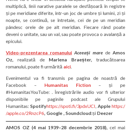
multiplică, linii narative paralele se desfășoară în registre
și pe meridiane diferite, într-un joc de umbre și lumini, zi și
noapte, se continuă, se întretaie, cei de pe un meridian
pândesc orele de pe alt meridian. Fiecare rând poate
deveni o unitate, sau un val, sau poate provoca o avalanșă a
epicului.
Video-prezentarea romanului
Aceeași mare
de
Amos
Oz,
realizată de
Marlena Braeșter,
traducătoarea
romanului, poate fi urmărită
aici
.
Evenimentul va fi transmis pe pagina de noastră de
Facebook –
Humanitas Fiction
– și pe
#HumanitasYouTube: . Înregistrările audio vor fi ulterior
disponibile pe paginile podcast ale Grupului
Humanitas:
Spotify
https://spoti.fi/3pdxUCI
,
Apple
https:/
/apple.co/2RnzcP6
, Google , Soundcloud
:și
Deezer
AMOS OZ (4 mai 1939–28 decembrie 2018),
cel mai