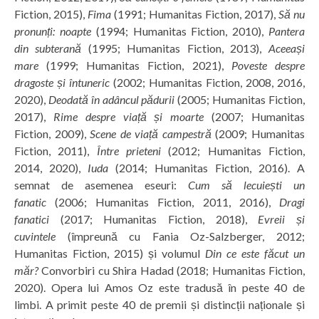
Fiction, 2015),
Fima
(1991; Humanitas Fiction, 2017),
Să nu
pronunți: noapte
(1994; Humanitas Fiction, 2010),
Pantera
din subterană
(1995; Humanitas Fiction, 2013),
Aceeași
mare
(1999; Humanitas Fiction, 2021),
Poveste despre
dragoste și întuneric
(2002; Humanitas Fiction, 2008, 2016,
2020),
Deodată în adâncul pădurii
(2005; Humanitas Fiction,
2017),
Rime despre viață și moarte
(2007; Humanitas
Fiction, 2009),
Scene de viață campestră
(2009; Humanitas
Fiction, 2011),
Între prieteni
(2012; Humanitas Fiction,
2014, 2020),
Iuda
(2014; Humanitas Fiction, 2016). A
semnat de asemenea eseuri:
Cum să lecuiești un
fanatic
(2006; Humanitas Fiction, 2011, 2016),
Dragi
fanatici
(2017; Humanitas Fiction, 2018),
Evreii și
cuvintele
(împreună cu Fania Oz-Salzberger, 2012;
Humanitas Fiction, 2015) și volumul
Din ce este făcut un
măr?
Convorbiri cu Shira Hadad (2018; Humanitas Fiction,
2020). Opera lui Amos Oz este tradusă în peste 40 de
limbi. A primit peste 40 de premii și distincții naționale și