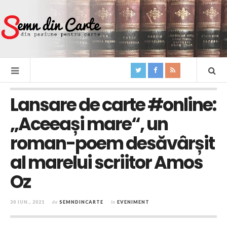
Lansare de carte #online:
„Aceeași mare“, un
roman-poem desăvârșit
al marelui scriitor Amos
Oz
30 IUN., 2021
de
SEMNDINCARTE
în
EVENIMENT