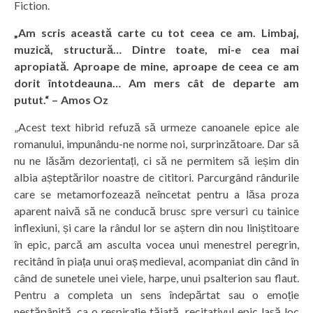
Fiction.
„Am scris această carte cu tot ceea ce am. Limbaj,
muzică, structură… Dintre toate, mi-e cea mai
apropiată. Aproape de mine, aproape de ceea ce am
dorit întotdeauna… Am mers cât de departe am
putut.“ – Amos Oz
„Acest text hibrid refuză să urmeze canoanele epice ale
romanului, impunându-ne norme noi, surprinzătoare. Dar să
nu ne lăsăm dezorientați, ci să ne permitem să ieșim din
albia așteptărilor noastre de cititori. Parcurgând rândurile
care se metamorfozează neîncetat pentru a lăsa proza
aparent naivă să ne conducă brusc spre versuri cu tainice
inflexiuni, și care la rândul lor se aștern din nou liniștitoare
în epic, parcă am asculta vocea unui menestrel peregrin,
recitând în piața unui oraș medieval, acompaniat din când în
când de sunetele unei viele, harpe, unui psalterion sau flaut.
Pentru a completa un sens îndepărtat sau o emoție
nestăpânită, ca o respirație tăiată, recitativul epic lasă loc