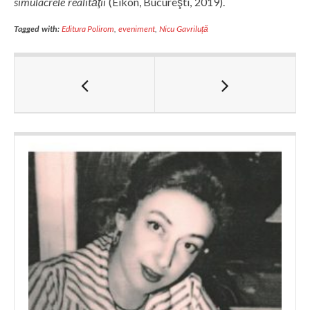
simulacrele realităţii
(Eikon, Bucureşti, 2019).
Tagged with:
Editura Polirom
,
eveniment
,
Nicu Gavriluță