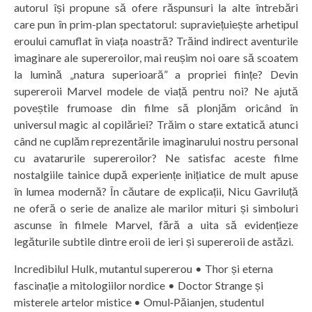
autorul își propune să ofere răspunsuri la alte întrebări
care pun în prim-plan spectatorul: supraviețuiește arhetipul
eroului camuflat în viața noastră? Trăind indirect aventurile
imaginare ale supereroilor, mai reușim noi oare să scoatem
la lumină „natura superioară” a propriei ființe? Devin
supereroii Marvel modele de viață pentru noi? Ne ajută
poveștile frumoase din filme să plonjăm oricând în
universul magic al copilăriei? Trăim o stare extatică atunci
când ne cuplăm reprezentările imaginarului nostru personal
cu avatarurile supereroilor? Ne satisfac aceste filme
nostalgiile tainice după experiențe inițiatice de mult apuse
în lumea modernă? În căutare de explicații, Nicu Gavriluță
ne oferă o serie de analize ale marilor mituri și simboluri
ascunse în filmele Marvel, fără a uita să evidențieze
legăturile subtile dintre eroii de ieri și supereroii de astăzi.
Incredibilul Hulk, mutantul supererou • Thor și eterna
fascinație a mitologiilor nordice • Doctor Strange și
misterele artelor mistice • Omul‑Păianjen, studentul