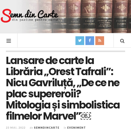
Lansare de carte la
Librăria „Orest Tafrali”:
Nicu Gavriluță, „De ce ne
plac supereroii?
Mitologia și simbolistica
filmelor Marvel”￼
23 MAI, 2022
de
SEMNDINCARTE
în
EVENIMENT