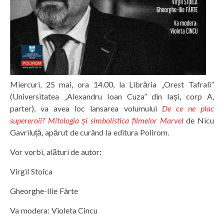
Miercuri, 25 mai, ora 14.00, la Librăria „Orest Tafrali”
(Universitatea „Alexandru Ioan Cuza” din Iași, corp A,
parter), va avea loc lansarea volumului
De ce ne plac
supereroii? Mitologia și simbolistica filmelor Marvel
de Nicu
Gavriluță, apărut de curând la editura Polirom.
Vor vorbi, alături de autor:
Virgil Stoica
Gheorghe-Ilie Fârte
Va modera: Violeta Cincu