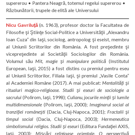
supererou • Pantera Neagră, totemul regelui supererou •
Răzbunătorii, trupele de elită ale Universului
Nicu Gavriluţă
(n. 1963), profesor doctor la Facultatea de
Filosofie şi Ştiinţe Social‑Politice a Universităţii „Alexandru
Ioan Cuza” din Iaşi, sociolog, antropolog şi eseist, membru
al Uniunii Scriitorilor din România. A fost preşedinte şi
vicepreşedinte al Societăţii Sociologilor din România.
Volumul său
Mit, magie şi manipulare politică
(Institutul
European, Iaşi, 2015) a fost distins cu premiul pentru eseu
al Uniunii Scriitorilor, Filiala Iaşi, şi premiul „Vasile Conta”
al Academiei Române (2017). A mai publicat:
Mentalităţi şi
ritualuri magico‑religioase. Studii şi eseuri de sociologie a
sacrului
(Polirom, Iaşi, 1998);
Culianu, jocurile minţii şi lumile
multidimensionale
(Polirom, Iaşi, 2000);
Imaginarul social al
tranziţiei româneşti
(Dacia, Cluj‑Napoca, 2001);
Fractalii şi
timpul social
(Dacia, Cluj‑Napoca, 2003);
Hermeneutica
simbolismului religios. Studii şi eseuri
(Editura Fundaţiei AXIS,
Iaşi, 2003);
Mişcări religioase orientale. O perspectivă