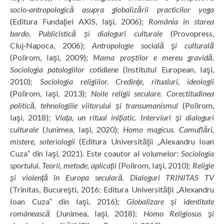
socio‑antropologică asupra globalizării practicilor yoga
(Editura Fundaţiei AXIS, Iaşi, 2006);
România în starea
bardo. Publicistică şi dialoguri culturale
(Provopress,
Cluj‑Napoca, 2006);
Antropologie socială şi culturală
(Polirom, Iaşi, 2009);
Mama proştilor e mereu gravidă.
Sociologia patologiilor cotidiene
(Institutul European, Iaşi,
2010);
Sociologia religiilor. Credinţe, ritualuri, ideologii
(Polirom, Iaşi, 2013);
Noile religii seculare. Corectitudinea
politică, tehnologiile viitorului şi transumanismul
(Polirom,
Iaşi, 2018);
Viaţa, un ritual iniţiatic. Interviuri şi dialoguri
culturale
(Junimea, Iaşi, 2020);
Homo magicus. Camuflări,
mistere, soteriologii
(Editura Universităţii „Alexandru Ioan
Cuza” din Iaşi, 2021). Este coautor al volumelor:
Sociologia
sportului. Teorii, metode, aplicaţii
(Polirom, Iaşi, 2010);
Religie
şi violenţă în Europa seculară. Dialoguri TRINITAS TV
(Trinitas, Bucureşti, 2016; Editura Universităţii „Alexandru
Ioan Cuza” din Iaşi, 2016);
Globalizare şi identitate
românească
(Junimea, Iaşi, 2018);
Homo Religiosus şi