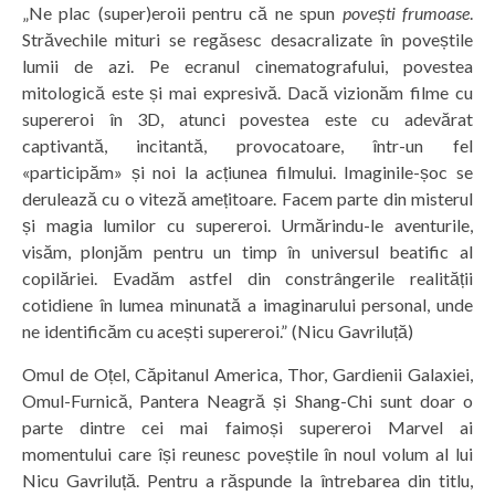
„Ne plac (super)eroii pentru că ne spun
povești frumoase
.
Străvechile mituri se regăsesc desacralizate în poveștile
lumii de azi. Pe ecranul cinematografului, povestea
mitologică este și mai expresivă. Dacă vizionăm filme cu
supereroi în 3D, atunci povestea este cu adevărat
captivantă, incitantă, provocatoare, într-un fel
«participăm» și noi la acțiunea filmului. Imaginile-șoc se
derulează cu o viteză amețitoare. Facem parte din misterul
și magia lumilor cu supereroi. Urmărindu-le aventurile,
visăm, plonjăm pentru un timp în universul beatific al
copilăriei. Evadăm astfel din constrângerile realității
cotidiene în lumea minunată a imaginarului personal, unde
ne identificăm cu acești supereroi.” (Nicu Gavriluță)
Omul de Oțel, Căpitanul America, Thor, Gardienii Galaxiei,
Omul-Furnică, Pantera Neagră și Shang-Chi sunt doar o
parte dintre cei mai faimoși supereroi Marvel ai
momentului care își reunesc poveștile în noul volum al lui
Nicu Gavriluță. Pentru a răspunde la întrebarea din titlu,