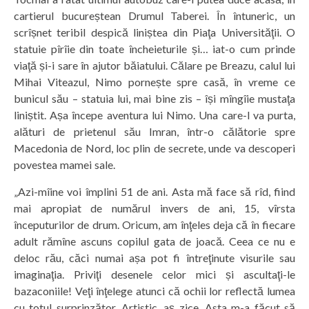
cartierul bucureștean Drumul Taberei. În întuneric, un
scrîșnet teribil despică liniștea din Piaţa Universităţii. O
statuie pîrîie din toate încheieturile și… iat-o cum prinde
viaţă și-i sare în ajutor băiatului. Călare pe Breazu, calul lui
Mihai Viteazul, Nimo pornește spre casă, în vreme ce
bunicul său – statuia lui, mai bine zis – își mîngîie mustaţa
liniștit. Așa începe aventura lui Nimo. Una care-l va purta,
alături de prietenul său Imran, într-o călătorie spre
Macedonia de Nord, loc plin de secrete, unde va descoperi
povestea mamei sale.
„Azi-mîine voi împlini 51 de ani. Asta mă face să rîd, fiind
mai apropiat de numărul invers de ani, 15, vîrsta
începuturilor de drum. Oricum, am înţeles deja că în fiecare
adult rămîne ascuns copilul gata de joacă. Ceea ce nu e
deloc rău, căci numai așa pot fi întreţinute visurile sau
imaginaţia. Priviţi desenele celor mici și ascultaţi-le
bazaconiile! Veţi înţelege atunci că ochii lor reflectă lumea
cu totul surprinzător. Artistic, aș zice. Asta m-a făcut să