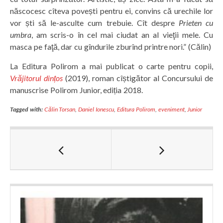
născocesc cîteva povești pentru ei, convins că urechile lor
vor ști să le-asculte cum trebuie. Cît despre
Prieten cu
umbra
, am scris-o în cel mai ciudat an al vieţii mele. Cu
masca pe faţă, dar cu gîndurile zburînd printre nori.” (Călin)
La Editura Polirom a mai publicat o carte pentru copii,
Vrăjitorul dințos
(2019), roman cîștigător al Concursului de
manuscrise Polirom Junior, ediția 2018.
Tagged with:
Călin Torsan
,
Daniel Ionescu
,
Editura Polirom
,
eveniment
,
Junior