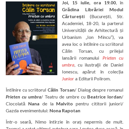
Joi, 15 iulie, ora 19.00
, în
Grădina Librăriei Modul
Cărturești
(București, Str.
Academiei, 18-20, la parterul
Universității de Arhitectură și
Urbanism „Ion Mincu”), va
avea loc o întîlnire cu scriitorul
Călin Torsan, cu prilejul
lansării romanului
Prieten cu
umbra
, cu ilustraţii de Daniel
Ionescu, apărut în colecția
Junior
a Editurii Polirom.
Întîlnire cu scriitorul
Călin Torsan
/ Dialog despre romanul
Prieten cu umbra
/ Teatru de umbre cu
Beatrice Iordan
/
Ciocolată
Nana
de la
Malvito
pentru cititorii juniori/
Gazda evenimentului:
Nona Rapotan
Într-o seară, Nimo întîrzie în oraș nepermis de mult.
Tocmai a ratat ultimul autobuz care-l putea duce acasă, în