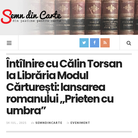
Întîlnire cu Călin Torsan
la Librăria Modul
Cărturești: lansarea
romanului „Prieten cu
umbra”
14 IUL., 2021
de
SEMNDINCARTE
în
EVENIMENT