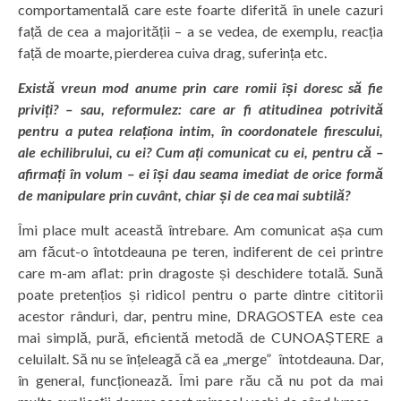
comportamentală care este foarte diferită în unele cazuri
față de cea a majorității – a se vedea, de exemplu, reacția
față de moarte, pierderea cuiva drag, suferința etc.
Există vreun mod anume prin care romii își doresc să fie
priviți? – sau, reformulez: care ar fi atitudinea potrivită
pentru a putea relaționa intim, în coordonatele firescului,
ale echilibrului, cu ei? Cum ați comunicat cu ei, pentru că –
afirmați în volum – ei își dau seama imediat de orice formă
de manipulare prin cuvânt, chiar și de cea mai subtilă?
Îmi place mult această întrebare. Am comunicat așa cum
am făcut-o întotdeauna pe teren, indiferent de cei printre
care m-am aflat: prin dragoste și deschidere totală. Sună
poate pretențios și ridicol pentru o parte dintre cititorii
acestor rânduri, dar, pentru mine, DRAGOSTEA este cea
mai simplă, pură, eficientă metodă de CUNOAȘTERE a
celuilalt. Să nu se înțeleagă că ea „merge” întotdeauna. Dar,
în general, funcționează. Îmi pare rău că nu pot da mai