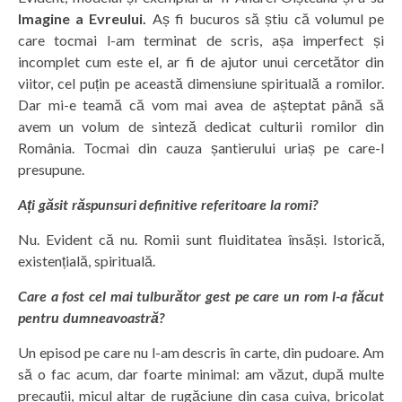
Imagine a Evreului.
Aș fi bucuros să știu că volumul pe
care tocmai l-am terminat de scris, așa imperfect și
incomplet cum este el, ar fi de ajutor unui cercetător din
viitor, cel puțin pe această dimensiune spirituală a romilor.
Dar mi-e teamă că vom mai avea de așteptat până să
avem un volum de sinteză dedicat culturii romilor din
România. Tocmai din cauza șantierului uriaș pe care-l
presupune.
Ați găsit răspunsuri definitive referitoare la romi?
Nu. Evident că nu. Romii sunt fluiditatea însăși. Istorică,
existențială, spirituală.
Care a fost cel mai tulburător gest pe care un rom l-a făcut
pentru dumneavoastră?
Un episod pe care nu l-am descris în carte, din pudoare. Am
să o fac acum, dar foarte minimal: am văzut, după multe
precauții, micul altar de rugăciune din casa cuiva, bricolat