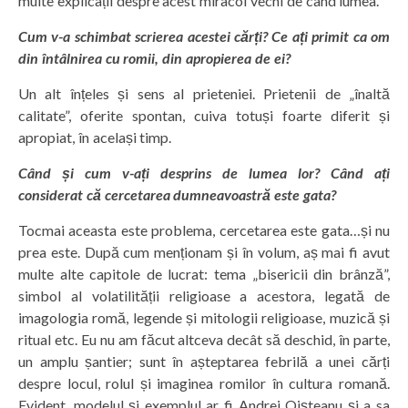
multe explicații despre acest miracol vechi de când lumea.
Cum v-a schimbat scrierea acestei cărți? Ce ați primit ca om
din întâlnirea cu romii, din apropierea de ei?
Un alt înțeles și sens al prieteniei. Prietenii de „înaltă
calitate”, oferite spontan, cuiva totuși foarte diferit și
apropiat, în același timp.
Când și cum v-ați desprins de lumea lor? Când ați
considerat că cercetarea dumneavoastră este gata?
Tocmai aceasta este problema, cercetarea este gata…și nu
prea este. După cum menționam și în volum, aș mai fi avut
multe alte capitole de lucrat: tema „bisericii din brânză”,
simbol al volatilității religioase a acestora, legată de
imagologia romă, legende și mitologii religioase, muzică și
ritual etc. Eu nu am făcut altceva decât să deschid, în parte,
un amplu șantier; sunt în așteptarea febrilă a unei cărți
despre locul, rolul și imaginea romilor în cultura romană.
Evident, modelul și exemplul ar fi Andrei Oișteanu și a sa