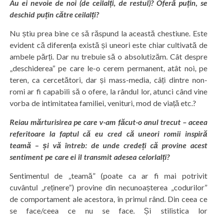
Au ei nevoie de noi (de ceilalți, de restul)? Oferă puțin, se
deschid puțin către ceilalți?
Nu știu prea bine ce să răspund la această chestiune. Este
evident că diferența există și uneori este chiar cultivată de
ambele părți. Dar nu trebuie să o absolutizăm. Cât despre
„deschiderea” pe care le-o cerem permanent, atât noi, pe
teren, ca cercetători, dar și mass-media, câți dintre non-
romi ar fi capabili să o ofere, la rândul lor, atunci când vine
vorba de intimitatea familiei, venituri, mod de viață etc.?
Reiau mărturisirea pe care v-am făcut-o anul trecut – aceea
referitoare la faptul că eu cred că uneori romii inspiră
teamă – și vă întreb: de unde credeți că provine acest
sentiment pe care ei îl transmit adesea celorlalți?
Sentimentul de „teamă” (poate ca ar fi mai potrivit
cuvântul „reținere”) provine din necunoașterea „codurilor”
de comportament ale acestora, în primul rând. Din ceea ce
se face/ceea ce nu se face. Și stilistica lor