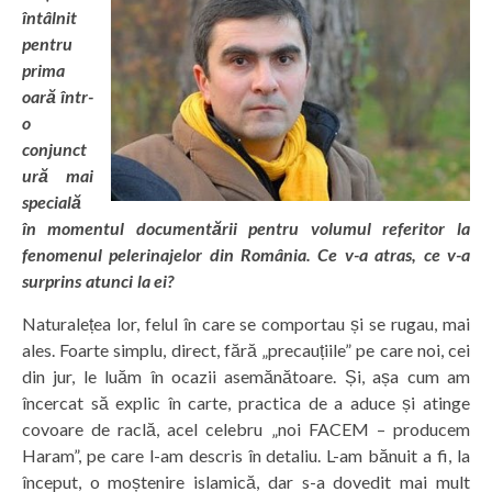
întâlnit
pentru
prima
oară într-
o
conjunct
ură mai
specială
în momentul documentării pentru volumul referitor la
fenomenul pelerinajelor din România. Ce v-a atras, ce v-a
surprins atunci la ei?
Naturalețea lor, felul în care se comportau și se rugau, mai
ales. Foarte simplu, direct, fără „precauțiile” pe care noi, cei
din jur, le luăm în ocazii asemănătoare. Și, așa cum am
încercat să explic în carte, practica de a aduce și atinge
covoare de raclă, acel celebru „noi FACEM – producem
Haram”, pe care l-am descris în detaliu. L-am bănuit a fi, la
început, o moștenire islamică, dar s-a dovedit mai mult