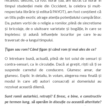
recunosc deschis, ca fost librar (da, am lucrat ca librar în
timpul studenției mele din Occident, la celebra și mult-
respectata librărie și editură PAYOT), am fost conștient că
un titlu puțin exotic atrage atenția potențialului cumpărător.
Da, putem vorbi de o religie a romilor, plină de sincretisme
și bricolaje, de o uluitoare varietate și bogăție, în care se
împletesc și adună influențele locurilor pe care le-au
traversat de-a lungul timpului.
Țigan sau rom? Când țigan și când rom și mai ales de ce?
O întrebare bună, actuală, plină de tot soiul de sensuri și
contra-sensuri, ca în circulație. Dacă ai greșit, riști să ți se
suspende carnetul de conducere. Glumesc amar, dar
glumesc. Explic în detaliu, în volum, alegerea mea finală și
modul în care alți autori consacrați ai domeniului au
rezolvat această dilemă.
Sunt romii autarhici, retrași? E firesc, e bine, e constructiv
pe termen lung, să operăm în discuție cu această alteritate?