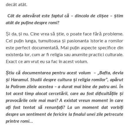
decât atât.
Cât de adevărat este faptul că – dincolo de clișee – știm
atât de puține despre romi?
Și da, și nu. Cine vrea să știe, o poate face fără probleme.
Cel puțin lunga, tumultoasa și pasionanta istorie a romilor
este perfect documentată. Mai puțin aspecte specifice din
existența lor, cum ar fi religia sau anumite practici culturale.
Exact ce am vrut eu sa fac în acest volum.
Știu că documentarea pentru acest volum – „Bafta, devla
și Haramul. Studii despre cultura și religia romilor”, apărut
la Polirom zilele acestea – a durat mai bine de patru ani. În
tot acest timp alocat cercetării, care au fost dificultățile și
provocările cele mai mari? A existat vreun moment în care
ați fost tentat să renunțați? La un moment dat vorbiți
despre un sentiment de fericire la finalul unei zile petrecute
printre romi…