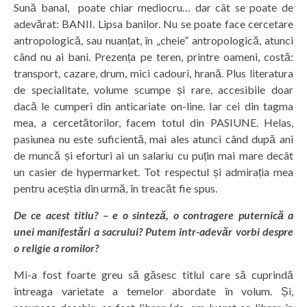
Sună banal, poate chiar mediocru… dar cât se poate de
adevărat: BANII. Lipsa banilor. Nu se poate face cercetare
antropologică, sau nuanțat, în „cheie” antropologică, atunci
când nu ai bani. Prezența pe teren, printre oameni, costă:
transport, cazare, drum, mici cadouri, hrană. Plus literatura
de specialitate, volume scumpe și rare, accesibile doar
dacă le cumperi din anticariate on-line. Iar cei din tagma
mea, a cercetătorilor, facem totul din PASIUNE. Helas,
pasiunea nu este suficientă, mai ales atunci când după ani
de muncă și eforturi ai un salariu cu puțin mai mare decât
un casier de hypermarket. Tot respectul și admirația mea
pentru aceștia din urmă, în treacăt fie spus.
De ce acest titlu? – e o sinteză, o contragere puternică a
unei manifestări a sacrului? Putem într-adevăr vorbi despre
o religie a romilor?
Mi-a fost foarte greu să găsesc titlul care să cuprindă
întreaga varietate a temelor abordate în volum. Și,