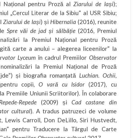
ul Național pentru Proză al
Ziarului de Iași
);
ul „Cercul Literar de la Sibiu” al USR Sibiu;
al
Ziarului de Iași
) și
Hibernalia
(2016), reunite
ele
Spre văi de jad și sălbăție
(2016, Premiul
nalizări la Premiul Național pentru Proză
ită carte a anului – alegerea liceenilor” la
rvator Lyceum
în cadrul Premiilor
Observator
 nominalizări la Premiul Național de Proză
jde”) și biografia romanțată
Luchian. Ochii,
pentru copii,
O vară cu Isidor
(2017), cu
a Premiile Uniunii Scriitorilor). În colaborare
Repede-Repede
(2009) și
Cad castane din
tor cultural
). A tradus patruzeci de volume
 Lewis Carroll, Don DeLillo, Siri Hustvedt,
lian” pentru Traducere la Târgul de Carte
Gala Premiilor
Observator cultural
2017.