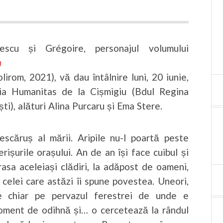
escu și Grégoire, personajul volumului
m
lirom, 2021), vă dau întâlnire luni, 20 iunie,
ria Humanitas de la Cișmigiu (Bdul Regina
ti), alături Alina Purcaru și Ema Stere.
scăruș al mării. Aripile nu-l poartă peste
erișurile orașului. An de an își face cuibul și
rasa aceleiași clădiri, la adăpost de oameni,
 celei care astăzi îi spune povestea. Uneori,
e chiar pe pervazul ferestrei de unde e
oment de odihnă și… o cercetează la rândul