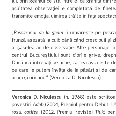
lui, prin geamul ce stă între ei ca granița dint
acuitatea observației e completată de finețe
transmite emoția, uimirea trăite în fața spectaco
„
Pescărușul de la geam
îi urmărește pe pescăr
frunză așezată la cuib până când cresc puii și zb
al șaselea an de observație. Alte personaje 
centrul Bucureștiului sunt ciorile grive, drepne
Dacă mă întrebați pe mine, cartea asta este de
pe care le putem învăța de la păsări și de car
acum și oricând.” (Veronica D. Niculescu)
Veronica D. Niculescu
(n. 1968) este scriitoa
povestiri
Adeb
(2004, Premiul pentru Debut, US
roșu, catifea
(2012, Premiul revistei
Tiuk!
pent