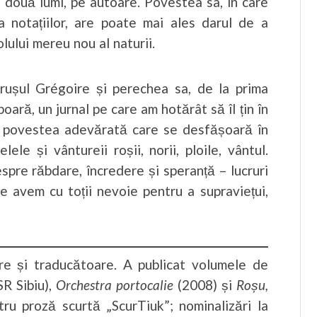
re două lumi, pe autoare. Povestea sa, în care
a notațiilor, are poate mai ales darul de a
lului mereu nou al naturii.
ușul Grégoire și perechea sa, de la prima
oară, un jurnal pe care am hotărât să îl țin în
în povestea adevărată care se desfășoară în
lele și vântureii roșii, norii, ploile, vântul.
spre răbdare, încredere și speranță – lucruri
e avem cu toții nevoie pentru a supraviețui,
re și traducătoare. A publicat volumele de
R Sibiu),
Orchestra portocalie
(2008) și
Roșu,
ru proză scurtă „ScurTiuk”; nominalizări la