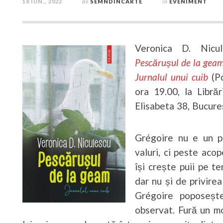
18 IUN., 2022
de
SEMNDINCARTE
în
EVENIMENT
Veronica D. Nicul
Pescărușul de la gea
Jurnalul unui cuib
(Po
ora 19.00, la Libră
Elisabeta 38, Bucureș
Grégoire nu e un pe
valuri, ci peste acop
își crește puii pe te
dar nu și de privirea
Grégoire poposeșt
observat. Fură un m