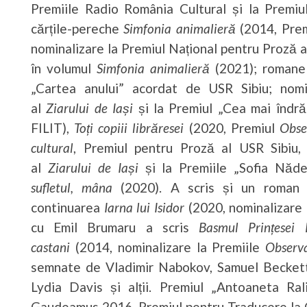
Premiile Radio România Cultural și la Premi
cărțile-pereche
Simfonia animalieră
(2014, Premi
nominalizare la Premiul Național pentru Proză 
în volumul
Simfonia animalieră
(2021); roman
„Cartea anului” acordat de USR Sibiu; nomi
al
Ziarului de Iași
și la Premiul „Cea mai îndrăg
FILIT),
Toți copiii librăresei
(2020, Premiul
Obse
cultural
, Premiul pentru Proză al USR Sibiu,
al
Ziarului de Iași
și la Premiile „Sofia Năde
sufletul, mâna
(2020). A scris și un roman 
continuarea
Iarna lui Isidor
(2020, nominalizare l
cu Emil Brumaru a scris
Basmul Prințesei 
castani
(2014, nominalizare la Premiile
Observa
semnate de Vladimir Nabokov, Samuel Beckett,
Lydia Davis și alții. Premiul „Antoaneta Ra
Gaudeamus 2016. Premiul pentru Traducere la 