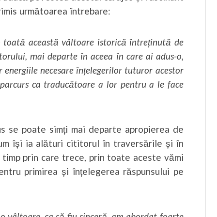
trimis următoarea întrebare:
 toată această vâltoare istorică întreținută de
orului, mai departe în aceea în care ai adus-o,
 energiile necesare înțelegerilor tuturor acestor
parcurs ca traducătoare a lor pentru a le face
s se poate simți mai departe apropierea de
își ia alături cititorul în traversările și în
de timp prin care trece, prin toate aceste vămi
entru primirea și înțelegerea răspunsului pe
o vâltoare, ca să fiu sinceră, am abordat foarte