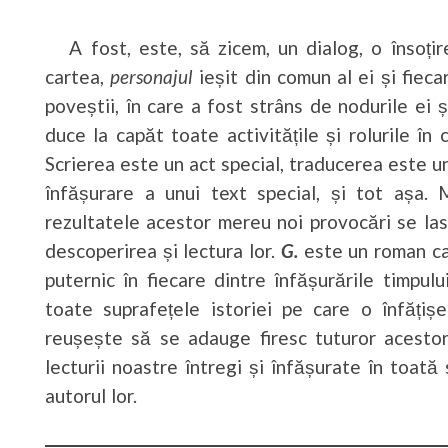
A fost, este, să zicem, un dialog, o însoțire
cartea,
personajul
ieșit din comun al ei și fiec
poveștii, în care a fost strâns de nodurile ei ș
duce la capăt toate activitățile și rolurile în 
Scrierea este un act special, traducerea este un
înfășurare a unui text special, și tot așa.
rezultatele acestor mereu noi provocări se la
descoperirea și lectura lor.
G.
este un roman ca
puternic în fiecare dintre înfășurările timpului
toate suprafețele istoriei pe care o înfățiș
reușește să se adauge firesc tuturor acestor
lecturii noastre întregi și înfășurate în toată
autorul lor.