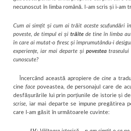
necunoscut în limba română. I-am scris și i-am 
Cum ai simțit și cum ai trăit aceste scufundări în
poveste, de timpul ei și
trăite
de tine în limba aut
în care ai mutat-o firesc și împrumutându-i desigur
experiențe, iar mai departe și
povestea
traseului 
cunoscute?
Încercând această apropiere de
cine
a tradu
cine
face
poveastea, de personajul care de acum 
desfășurările lui prin porțiunile de istorie și 
scrise
, iar mai departe se impune pregătirea p
care l-am găsit în următoarele cuvinte:
I.V.
:
Vâltoare istorică… n-am simțit-o ca pe 