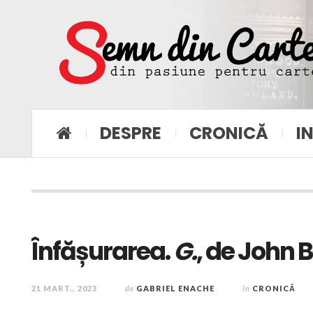
DESPRE
CRONICĂ
I
Înfășurarea.
G.
, de John 
21 MART., 2023
de
GABRIEL ENACHE
în
CRONICĂ