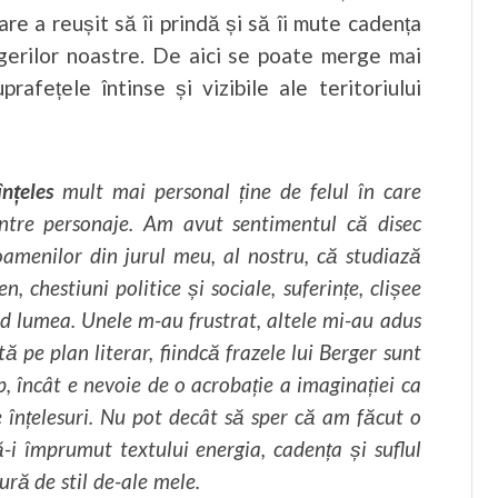
are a reușit să îi prindă și să îi mute cadența
legerilor noastre. De aici se poate merge mai
afețele întinse și vizibile ale teritoriului
nțeles
mult mai personal ține de felul în care
dintre personaje. Am avut sentimentul că disec
 oamenilor din jurul meu, al nostru, că studiază
en, chestiuni politice și sociale, suferințe, clișee
d lumea. Unele m-au frustrat, altele mi-au adus
 pe plan literar, fiindcă frazele lui Berger sunt
, încât e nevoie de o acrobație a imaginației ca
le înțelesuri. Nu pot decât să sper că am făcut o
-i împrumut textului energia, cadența și suflul
ură de stil de-ale mele.