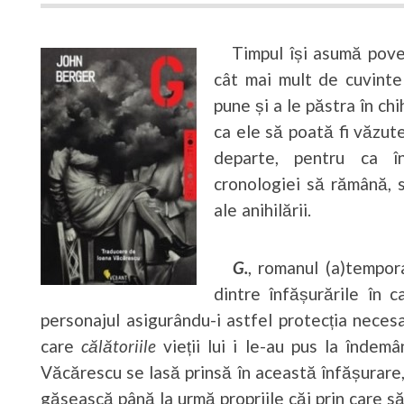
Timpul își asumă poveșt
cât mai mult de cuvinte 
pune și a le păstra în ch
ca ele să poată fi văzute
departe, pentru ca în
cronologiei să rămână, s
ale anihilării.
G.
, romanul (a)tempora
dintre înfășurările în c
personajul asigurându-i astfel protecția necesa
care
călătoriile
vieții lui i le-au pus la îndem
Văcărescu se lasă prinsă în această înfășurare,
găsească până la urmă propriile căi prin care s