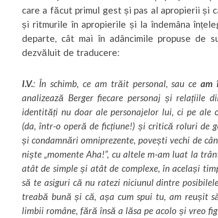
care a făcut primul gest și pas al apropierii și c
și ritmurile în apropierile și la îndemâna înțe
departe, cât mai în adâncimile propuse de supr
dezvăluit de traducere:
I.V.
: În schimb, ce am trăit personal, sau ce
am î
analizează Berger fiecare personaj și relațiile 
identități nu doar ale personajelor lui, ci pe ale
(da, într-o operă de ficțiune!) și critică roluri de g
și condamnări omniprezente, povești vechi de cân
niște „momente Aha!”, cu altele m-am luat la trântă
atât de simple și atât de complexe, în același timp
să te asiguri că nu ratezi niciunul dintre posibile
treabă bună și că, așa cum spui tu, am reușit să
limbii române, fără însă a lăsa pe acolo și vreo fig