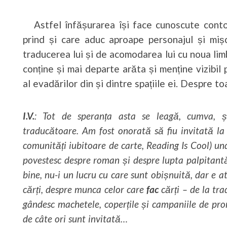
Astfel înfășurarea își face cunoscute contors
prind și care aduc aproape personajul și mișc
traducerea lui și de acomodarea lui cu noua lim
conține și mai departe arăta și menține vizibil pe
al evadărilor din și dintre spațiile ei. Despre t
I.V.
: Tot de speranța asta se leagă, cumva, ș
traducătoare. Am fost onorată să fiu invitată la
comunități iubitoare de carte, Reading Is Cool) u
povestesc despre roman și despre lupta palpitantă
bine, nu-i un lucru cu care sunt obișnuită, dar e 
cărți, despre munca celor care
fac
cărți – de la tra
gândesc machetele, coperțile și campaniile de pr
de câte ori sunt invitată…