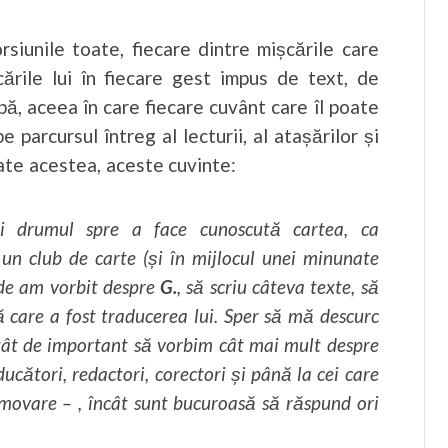
iunile toate, fiecare dintre mișcările care
ările lui în fiecare gest impus de text, de
bă, aceea în care fiecare cuvânt care îl poate
 parcursul întreg al lecturii, al atașărilor și
oate acestea, aceste cuvinte:
i drumul spre a face cunoscută cartea, ca
 un club de carte (și în mijlocul unei minunate
nde am vorbit despre
G.
, să scriu câteva texte, să
 care a fost traducerea lui. Sper să mă descurc
atât de important să vorbim cât mai mult despre
ducători, redactori, corectori și până la cei care
omovare – , încât sunt bucuroasă să răspund ori