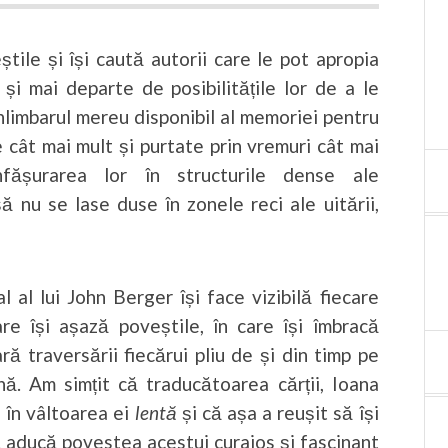
ile și își caută autorii care le pot apropia
și mai departe de posibilitățile lor de a le
ihlimbarul mereu disponibil al memoriei pentru
 cât mai mult și purtate prin vremuri cât mai
fășurarea lor în structurile dense ale
ă nu se lase duse în zonele reci ale uitării,
l al lui John Berger își face vizibilă fiecare
are își așază poveștile, în care își îmbracă
ră traversării fiecărui pliu de și din timp pe
ână. Am simțit că traducătoarea cărții, Ioana
 în vâltoarea ei
lentă
și că așa a reușit să își
ă aducă povestea acestui curajos și fascinant