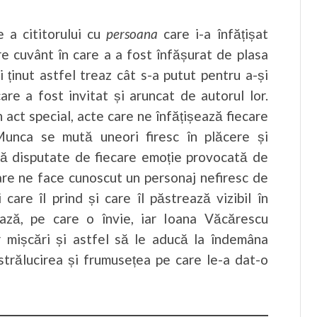
 a cititorului cu
persoana
care i-a înfățișat
are cuvânt în care a a fost înfășurat de plasa
i ținut astfel treaz cât s-a putut pentru a-și
care a fost invitat și aruncat de autorul lor.
 act special, acte care ne înfățișează fiecare
 Munca se mută uneori firesc în plăcere și
să disputate de fiecare emoție provocată de
re ne face cunoscut un personaj nefiresc de
 care îl prind și care îl păstrează vizibil în
ează, pe care o învie, iar Ioana Văcărescu
 mișcări și astfel să le aducă la îndemâna
 strălucirea și frumusețea pe care le-a dat-o