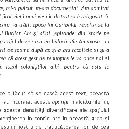
rice, mi-a plăcut, m-am documentat. Am admirat
irul vieții unui veșnic distrat și îndrăgostit G.
 care i-a trăit: epoca lui Garibaldi, revolta de la
 Burilor. Am și aflat „episoade” din istorie pe
t pasajul despre marea halucinație Amaxosa: un
rit de foame după ce și-a ars recoltele și și-a
rea că acest gest de renunțare le va duce noi și
n jugul coloniștilor albi- pentru că asta le
i
e a făcut să se nască acest text, această
 i-au încurajat aceste
apariții
în alcătuirile lui,
e aceste densități diversificare ale spațiului
menținerea în continuare în această grea și
lesului nostru de traducătoarea lor, de cea