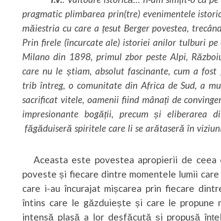
pragmatic plimbarea prin(tre) evenimentele isto
măiestria cu care a țesut Berger povestea, trecând f
Prin firele (încurcate ale) istoriei anilor tulburi pe
Milano din 1898, primul zbor peste Alpi, Războiul
care nu le știam, absolut fascinante, cum a fos
trib întreg, o comunitate din Africa de Sud, a mu
sacrificat vitele, oamenii fiind mânați de convinge
impresionante bogății, precum și eliberarea di
făgăduiseră spiritele care li se arătaseră în viziun
Aceasta este povestea apropierii de ceea c
poveste și fiecare dintre momentele lumii care
care i-au încurajat mișcarea prin fiecare dintr
întins care le găzduiește și care le propune 
intensă plasă a lor desfăcută și propusă înțe