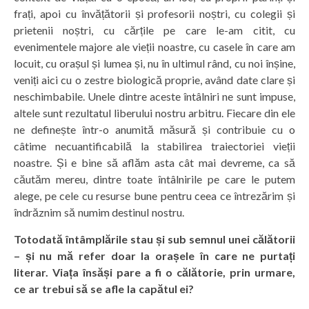
frați, apoi cu învățătorii și profesorii noștri, cu colegii și
prietenii noștri, cu cărțile pe care le-am citit, cu
evenimentele majore ale vieții noastre, cu casele în care am
locuit, cu orașul și lumea și, nu în ultimul rând, cu noi înșine,
veniți aici cu o zestre biologică proprie, având date clare și
neschimbabile. Unele dintre aceste întâlniri ne sunt impuse,
altele sunt rezultatul liberului nostru arbitru. Fiecare din ele
ne definește într-o anumită măsură și contribuie cu o
câtime necuantificabilă la stabilirea traiectoriei vieții
noastre. Și e bine să aflăm asta cât mai devreme, ca să
căutăm mereu, dintre toate întâlnirile pe care le putem
alege, pe cele cu resurse bune pentru ceea ce întrezărim și
îndrăznim să numim destinul nostru.
Totodată întâmplările stau și sub semnul unei călătorii
– și nu mă refer doar la orașele în care ne purtați
literar. Viața însăși pare a fi o călătorie, prin urmare,
ce ar trebui să se afle la capătul ei?