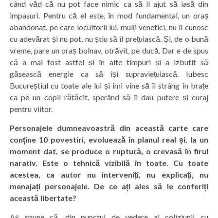
când văd că nu pot face nimic ca să il ajut să iasă din
impasuri. Pentru că el este, în mod fundamental, un oraș
abandonat, pe care locuitorii lui, mulți venetici, nu îl cunosc
cu adevărat și nu pot, nu știu să îl prețuiască. Și, de o bună
vreme, pare un oraș bolnav, otrăvit, pe ducă. Dar e de spus
că a mai fost astfel și în alte timpuri și a izbutit să
găsească energie ca să își supraviețuiască. Iubesc
Bucureștiul cu toate ale lui și îmi vine să îl strâng în brațe
ca pe un copil rătăcit, sperând să îi dau putere și curaj
pentru viitor.
Personajele dumneavoastră din această carte care
conține 10 povestiri, evoluează în planul real și, la un
moment dat, se produce o ruptură, o crevasă în firul
narativ. Este o tehnică vizibilă în toate. Cu toate
acestea, ca autor nu interveniți, nu explicați, nu
menajați personajele. De ce ați ales să le conferiți
această libertate?
Aș spune că, din punctul de vedere al coliziunii cu