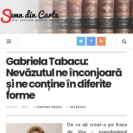
Gabriela Tabacu:
Nevăzutul ne înconjoară
și ne conține în diferite
forme
29 SEPT., 2021
de
SIMONA PREDA
în
INTERVIU
De ce ați creat-o pe Kaya
de Vos – pseudonimul