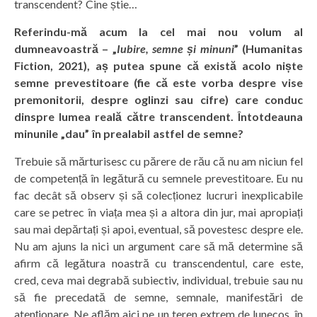
transcendent? Cine știe…
Referindu-mă acum la cel mai nou volum al
dumneavoastră – „
Iubire, semne și minuni
” (Humanitas
Fiction, 2021), aș putea spune că există acolo niște
semne prevestitoare (fie că este vorba despre vise
premonitorii, despre oglinzi sau cifre) care conduc
dinspre lumea reală către transcendent. Întotdeauna
minunile „dau” în prealabil astfel de semne?
Trebuie să mărturisesc cu părere de rău că nu am niciun fel
de competență în legătură cu semnele prevestitoare. Eu nu
fac decât să observ și să colecționez lucruri inexplicabile
care se petrec în viața mea și a altora din jur, mai apropiați
sau mai depărtați și apoi, eventual, să povestesc despre ele.
Nu am ajuns la nici un argument care să mă determine să
afirm că legătura noastră cu transcendentul, care este,
cred, ceva mai degrabă subiectiv, individual, trebuie sau nu
să fie precedată de semne, semnale, manifestări de
atenționare. Ne aflăm aici pe un teren extrem de lunecos, în