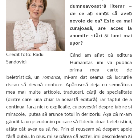
dumneavoastră literar –
de ce ați simțit că aveți
nevoie de ea? Este ea mai
curajoasă, are acces la
anumite stări și lumi mai
ușor?
Credit foto: Radu
Când am aflat că editura
Sandovici
Humanitas îmi va publica
prima mea carte de
beletristică, un
romance
, mi-am dat seama că lucrurile
riscau să devină confuze. Apăruseră deja cu semnătura
mea mai multe articole, traduceri, cărți de specialitate
(dintre care, una chiar la această editură), iar faptul de a
continua, fără nici o explicație, cu povestiri despre iubire și
miracole, putea să arunce totul în derizoriu. Așa că m-am
gândit la un pseudonim pe care să îl dedic doar beletristicii,
atâta cât avea ea să fie. Prin el reușeam să despart apele
fără dubiu. În plus, mi se părea că astfel, îmi deschideam și