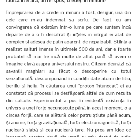
ludică literară, altfel spus, credeți în minuni?
Împrejurarea de a crede în minuni a fost, desigur, una din
cele care m-au îndemnat să scriu. De fapt, eu am
convingerea că existăm într-o lume pe care suntem încă
departe de a o fi descifrat și înțeles în întrgul ei atât de
complex și adesea de puțin aparent, de nepalpabil. Știința a
realizat salturi imense în ultimele 500 de ani, dar e foarte
probabil să mai fie încă multe de aflat până să avem o
imagine clară asupra universului nostru. Citeam deunăzi că
savanții maghiari au făcut o descoperire cu totul
senzațională: descompunând în condiții date atomi de litiu,
beriliu și heliu, în căutarea unui ”proton întunecat”, ei au
constatat că procesul se desfășoară altfel de cum rezulta
din calcule. Experimentul a pus în evidență existența în
univers a unei forțe necunoscute până în acest moment, o a
cincea forță, care se alătură celor patru știute până acum,
și anume, forța gravitațională, forța electromagnetică, forța
nucleară slabă și cea nucleară tare. Nu prea am idee ce
înseamnă acestea două din urmă și știu destul de puțin