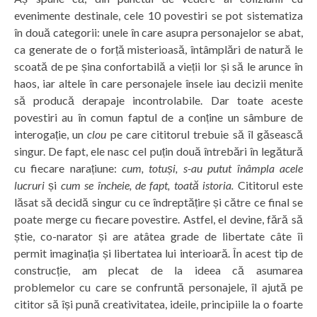
evenimente destinale, cele 10 povestiri se pot sistematiza
în două categorii: unele în care asupra personajelor se abat,
ca generate de o forță misterioasă, întâmplări de natură le
scoată de pe șina confortabilă a vieții lor și să le arunce în
haos, iar altele în care personajele însele iau decizii menite
să producă derapaje incontrolabile. Dar toate aceste
povestiri au în comun faptul de a conține un sâmbure de
interogație, un
clou
pe care cititorul trebuie să îl găsească
singur. De fapt, ele nasc cel puțin două întrebări în legătură
cu fiecare narațiune:
cum, totuși, s-au putut înâmpla acele
lucruri
și
cum se încheie, de fapt, toată istoria.
Cititorul este
lăsat să decidă singur cu ce îndreptățire și către ce final se
poate merge cu fiecare povestire. Astfel, el devine, fără să
știe, co-narator și are atâtea grade de libertate câte îi
permit imaginația și libertatea lui interioară. În acest tip de
construcție, am plecat de la ideea că asumarea
problemelor cu care se confruntă personajele, îl ajută pe
cititor să își pună creativitatea, ideile, principiile la o foarte