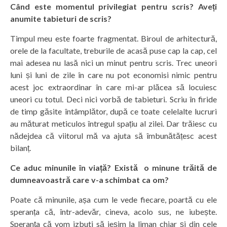
Când este momentul privilegiat pentru scris? Aveți
anumite tabieturi de scris?
Timpul meu este foarte fragmentat. Biroul de arhitectură,
orele de la facultate, treburile de acasă puse cap la cap, cel
mai adesea nu lasă nici un minut pentru scris. Trec uneori
luni și luni de zile în care nu pot economisi nimic pentru
acest joc extraordinar în care mi-ar plăcea să locuiesc
uneori cu totul. Deci nici vorbă de tabieturi. Scriu în firide
de timp găsite întâmplător, după ce toate celelalte lucruri
au măturat meticulos întregul spațiu al zilei. Dar trăiesc cu
nădejdea că viitorul mă va ajuta să îmbunătățesc acest
bilanț.
Ce aduc minunile în viață? Există o minune trăită de
dumneavoastră care v-a schimbat ca om?
Poate că minunile, așa cum le vede fiecare, poartă cu ele
speranța că, într-adevăr, cineva, acolo sus, ne iubește.
Speranța că vom izbuti să ieșim la liman chiar și din cele