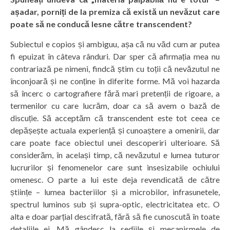
așadar, porniți de la premiza că există un nevăzut care
poate să ne conducă lesne către transcendent?
Subiectul e copios și ambiguu, așa că nu văd cum ar putea
fi epuizat în câteva rânduri. Dar sper că afirmația mea nu
contrariază pe nimeni, findcă știm cu toții că nevăzutul ne
înconjoară și ne conține în diferite forme. Mă voi hazarda
să încerc o cartografiere fără mari pretenții de rigoare, a
termenilor cu care lucrăm, doar ca să avem o bază de
discuție. Să acceptăm că transcendent este tot ceea ce
depășește actuala experiență și cunoaștere a omenirii, dar
care poate face obiectul unei descoperiri ulterioare. Să
considerăm, în același timp, că nevăzutul e lumea tuturor
lucrurilor și fenomenelor care sunt insesizabile ochiului
omenesc. O parte a lui este deja revendicată de către
științe – lumea bacteriilor și a microbilor, infrasunetele,
spectrul luminos sub și supra-optic, electricitatea etc. O
alta e doar parțial descifrată, fără să fie cunoscută în toate
detaliile ei. Mă gândesc la sediile și mecanismele de