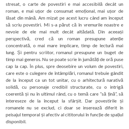
stresat, o carte de povestiri e mai accesibilă decât un
roman, e mai ușor de consumat emoțional, mai ușor de
lăsat din mână. Am mizat pe acest lucru când am început
să scriu povestiri. Mi s-a părut că în vremurile noastre e
nevoie de ele mai mult decât altădată. Din aceeași
perspectivă, cred că un roman presupune atenție
concentrată, o mai mare implicare, timp de lectură mai
lung. Și pentru scriitor, romanul presupune un buget de
timp mai generos. Nu se poate scrie în jumătăți de oră puse
cap la cap. În plus, spre deosebire un volum de povestiri,
care este o culegere de întâmplări, romanul trebuie gândit
de la început ca un tot unitar, cu o arhitectură narativă
solidă, cu personaje credibil structurate, cu o intrigă
coerentă și nu în ultimul rând, cu o temă care ”să țină”, să
intereseze de la început la sfârșit. Dar povestirile și
romanele nu se exclud, ci doar se inserează diferit în
peisajul temporal și afectiv al cititorului în funcție de spațiul
disponibil.