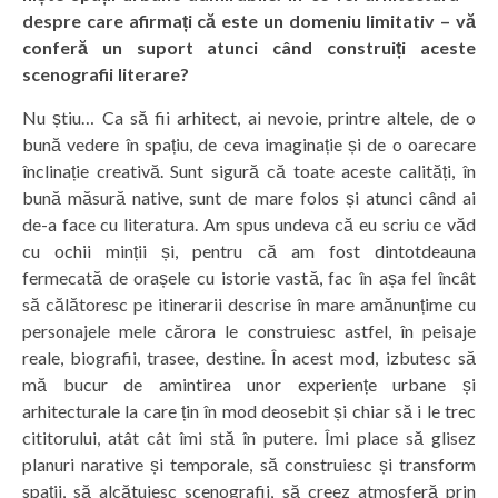
despre care afirmați că este un domeniu limitativ – vă
conferă un suport atunci când construiți aceste
scenografii literare?
Nu știu… Ca să fii arhitect, ai nevoie, printre altele, de o
bună vedere în spațiu, de ceva imaginație și de o oarecare
înclinație creativă. Sunt sigură că toate aceste calități, în
bună măsură native, sunt de mare folos și atunci când ai
de-a face cu literatura. Am spus undeva că eu scriu ce văd
cu ochii minții și, pentru că am fost dintotdeauna
fermecată de orașele cu istorie vastă, fac în așa fel încât
să călătoresc pe itinerarii descrise în mare amănunțime cu
personajele mele cărora le construiesc astfel, în peisaje
reale, biografii, trasee, destine. În acest mod, izbutesc să
mă bucur de amintirea unor experiențe urbane și
arhitecturale la care țin în mod deosebit și chiar să i le trec
cititorului, atât cât îmi stă în putere. Îmi place să glisez
planuri narative și temporale, să construiesc și transform
spații, să alcătuiesc scenografii, să creez atmosferă prin