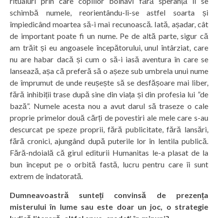
ritualuri prin care copiilor bolnavi fără speranță li se
schimbă numele, reorientându-li-se astfel soarta și
împiedicând moartea să-i mai recunoască. Iată, așadar, cât
de important poate fi un nume. Pe de altă parte, sigur că
am trăit și eu angoasele începătorului, unul întârziat, care
nu are habar dacă și cum o să-i iasă aventura în care se
lansează, așa că preferă să o așeze sub umbrela unui nume
de împrumut de unde reușește să se desfășoare mai liber,
fără inhibiții trase după sine din viața și din profesia lui ”de
bază”. Numele acesta nou a avut darul să traseze o cale
proprie primelor două cărți de povestiri ale mele care s-au
descurcat pe speze proprii, fără publicitate, fără lansări,
fără cronici, ajungând după puterile lor în lentila publică.
Fără-ndoială că girul editurii Humanitas le-a plasat de la
bun început pe o orbită fastă, lucru pentru care îi sunt
extrem de îndatorată.
Dumneavoastră sunteți convinsă de prezența
misterului în lume sau este doar un joc, o strategie