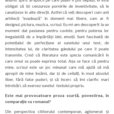
obligat să își cenzureze pornirile de inventivitate, să le
canalizeze în alte direcții. Astfel că veți descoperi cum unii
arhitecți ”evadează” în domenii mai libere, cum ar fi
designul, pictura, muzica, scrisul. Eu mi-am descoperit la un
moment dat pasiunea pentru cuvinte, pentru puterea lor
inegalabilă de a împărtăși idei, emoții. Sunt fascinată de
potențialul de perfecțiune al sunetului unui text, de
intensitatea lui, de claritatea gândului pe care îl poate
transmite. Cred că literatura este specia comunicării în
care omul se poate exprima total. Așa se face că pentru
mine, scrisul este un joc minunat care mă ajută să mă
apropii de mine însămi, dar și de ceilalți, în mod absolut
liber, fără false pudori, și să încerc să îmi clarific mari
întrebări, să exersez sunetul textului propriu.
Este mai provocatoare proza scurtă, povestirea, în
comparație cu romanul?
Din perspectiva cititorului contemporan, aglomerat și