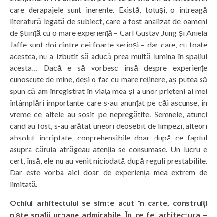
care derapajele sunt inerente. Există, totuși, o întreagă
literatură legată de subiect, care a fost analizat de oameni
de știință cu o mare experiență – Carl Gustav Jung și Aniela
Jaffe sunt doi dintre cei foarte serioși – dar care, cu toate
acestea, nu a izbutit să aducă prea multă lumina în spațiul
acesta… Dacă e să vorbesc însă despre experiențe
cunoscute de mine, deși o fac cu mare reținere, aș putea să
spun că am înregistrat în viața mea și a unor prieteni ai mei
întâmplări importante care s-au anunțat pe căi ascunse, în
vreme ce altele au sosit pe nepregătite. Semnele, atunci
când au fost, s-au arătat uneori deosebit de limpezi, alteori
absolut încriptate, conprehensibile doar după ce faptul
asupra căruia atrăgeau atenția se consumase. Un lucru e
cert, însă, ele nu au venit niciodată după reguli prestabilite.
Dar este vorba aici doar de experiența mea extrem de
limitată.
Ochiul arhitectului se simte acut în carte, construiți
niște spații urbane admirabile. În ce fel arhitectura –