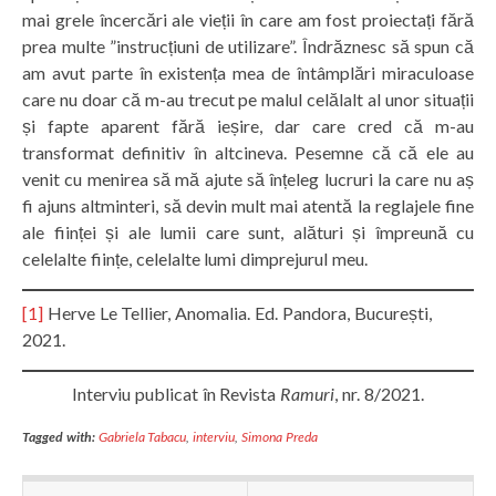
mai grele încercări ale vieții în care am fost proiectați fără
prea multe ”instrucțiuni de utilizare”. Îndrăznesc să spun că
am avut parte în existența mea de întâmplări miraculoase
care nu doar că m-au trecut pe malul celălalt al unor situații
și fapte aparent fără ieșire, dar care cred că m-au
transformat definitiv în altcineva. Pesemne că că ele au
venit cu menirea să mă ajute să înțeleg lucruri la care nu aș
fi ajuns altminteri, să devin mult mai atentă la reglajele fine
ale ființei și ale lumii care sunt, alături și împreună cu
celelalte ființe, celelalte lumi dimprejurul meu.
[1]
Herve Le Tellier, Anomalia. Ed. Pandora, București,
2021.
Interviu publicat în Revista
Ramuri
, nr. 8/2021.
Tagged with:
Gabriela Tabacu
,
interviu
,
Simona Preda