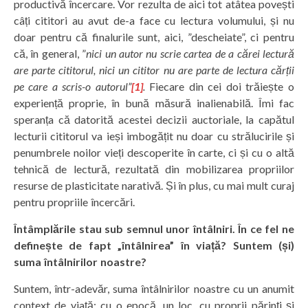
productivă încercare. Vor rezulta de aici tot atâtea povești
câți cititori au avut de-a face cu lectura volumului, și nu
doar pentru că finalurile sunt, aici, ”descheiate”, ci pentru
că, în general, ”
nici un autor nu scrie cartea de a cărei lectură
are parte cititorul, nici un cititor nu are parte de lectura cărții
pe care a scris-o autorul”
[1]
.
Fiecare din cei doi trăiește o
experiență proprie, în bună măsură inalienabilă. Îmi fac
speranța că datorită acestei decizii auctoriale, la capătul
lecturii cititorul va ieși imbogățit nu doar cu strălucirile și
penumbrele noilor vieți descoperite în carte, ci și cu o altă
tehnică de lectură, rezultată din mobilizarea propriilor
resurse de plasticitate narativă. Și în plus, cu mai mult curaj
pentru propriile încercări.
Întâmplările stau sub semnul unor întâlniri. În ce fel ne
definește de fapt „întâlnirea” în viață? Suntem (și)
suma întâlnirilor noastre?
Suntem, într-adevăr, suma întâlnirilor noastre cu un anumit
context de viață: cu o epocă, un loc, cu proprii părinți și