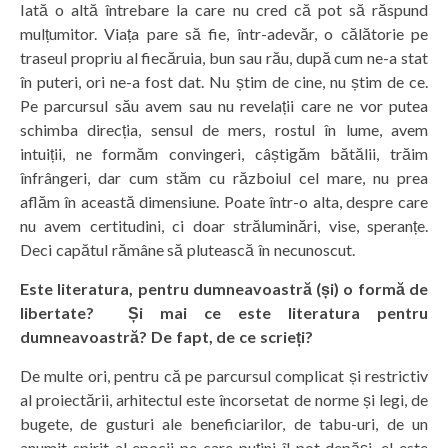
Iată o altă întrebare la care nu cred că pot să răspund
mulțumitor. Viața pare să fie, într-adevăr, o călătorie pe
traseul propriu al fiecăruia, bun sau rău, după cum ne-a stat
în puteri, ori ne-a fost dat. Nu știm de cine, nu știm de ce.
Pe parcursul său avem sau nu revelații care ne vor putea
schimba direcția, sensul de mers, rostul în lume, avem
intuiții, ne formăm convingeri, câștigăm bătălii, trăim
înfrângeri, dar cum stăm cu războiul cel mare, nu prea
aflăm în această dimensiune. Poate într-o alta, despre care
nu avem certitudini, ci doar străluminări, vise, speranțe.
Deci capătul rămâne să plutească în necunoscut.
Este literatura, pentru dumneavoastră (și) o formă de
libertate? Și mai ce este literatura pentru
dumneavoastră? De fapt, de ce scrieți?
De multe ori, pentru că pe parcursul complicat și restrictiv
al proiectării, arhitectul este încorsetat de norme și legi, de
bugete, de gusturi ale beneficiarilor, de tabu-uri, de un
anumit spirit al epocii pe care puțini îl pot depăși, el este