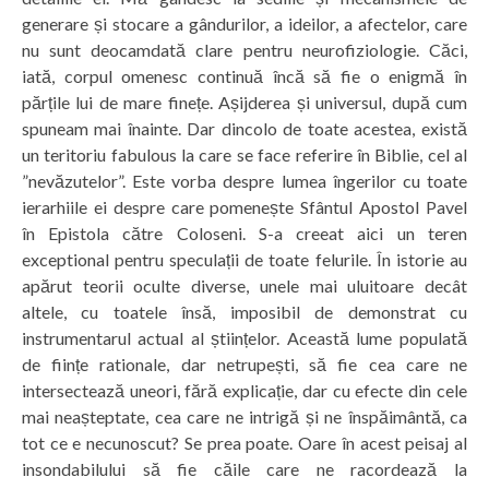
generare și stocare a gândurilor, a ideilor, a afectelor, care
nu sunt deocamdată clare pentru neurofiziologie. Căci,
iată, corpul omenesc continuă încă să fie o enigmă în
părțile lui de mare finețe. Așijderea și universul, după cum
spuneam mai înainte. Dar dincolo de toate acestea, există
un teritoriu fabulous la care se face referire în Biblie, cel al
”nevăzutelor”. Este vorba despre lumea îngerilor cu toate
ierarhiile ei despre care pomenește Sfântul Apostol Pavel
în Epistola către Coloseni. S-a creeat aici un teren
exceptional pentru speculații de toate felurile. În istorie au
apărut teorii oculte diverse, unele mai uluitoare decât
altele, cu toatele însă, imposibil de demonstrat cu
instrumentarul actual al științelor. Această lume populată
de ființe rationale, dar netrupești, să fie cea care ne
intersectează uneori, fără explicație, dar cu efecte din cele
mai neașteptate, cea care ne intrigă și ne înspăimântă, ca
tot ce e necunoscut? Se prea poate. Oare în acest peisaj al
insondabilului să fie căile care ne racordează la