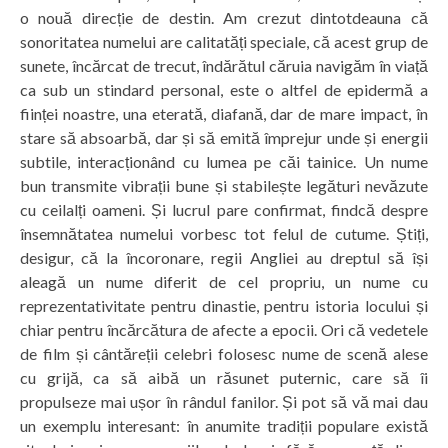
o nouă direcție de destin. Am crezut dintotdeauna că
sonoritatea numelui are calitatăți speciale, că acest grup de
sunete, încărcat de trecut, îndărătul căruia navigăm în viață
ca sub un stindard personal, este o altfel de epidermă a
ființei noastre, una eterată, diafană, dar de mare impact, în
stare să absoarbă, dar și să emită împrejur unde și energii
subtile, interacționând cu lumea pe căi tainice. Un nume
bun transmite vibrații bune și stabilește legături nevăzute
cu ceilalți oameni. Și lucrul pare confirmat, findcă despre
însemnătatea numelui vorbesc tot felul de cutume. Știți,
desigur, că la încoronare, regii Angliei au dreptul să își
aleagă un nume diferit de cel propriu, un nume cu
reprezentativitate pentru dinastie, pentru istoria locului și
chiar pentru încărcătura de afecte a epocii. Ori că vedetele
de film și cântăreții celebri folosesc nume de scenă alese
cu grijă, ca să aibă un răsunet puternic, care să îi
propulseze mai ușor în rândul fanilor. Și pot să vă mai dau
un exemplu interesant: în anumite tradiții populare există