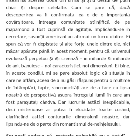
chiar și despre celelalte. Cum se pare că, dacă
descoperirea va fi confirmată, ea e de o importanță
covârșitoare, întreaga comunitate științifică de pe
mapamond a fost cuprinsă de agitație. Implicându-se în
cercetare, savanții americani au afirmat un lucru uluitor. Ei
spun că vor fi depistate și alte forțe, unele dintre ele, nici
măcar apărute până în acest moment, pentru că universul
evoluează perpetuu și își creează – în miliarde și miliarde
de ani, bănuiesc – noi caracteristici, noi dimensiuni. Ei bine,
în aceste condiții, mi se pare absolut logic că situația în
care ne aflăm, aceea de a nu găsi răspuns pentru o mulțime
de întâmplări, fapte, sincronicități are de-a face cu lipsa
noastră de perspectivă asupra întregului lumii în care am
fost parașutați cândva. Dar lucrurile astăzi inexplicabile,
deci misterioase ar putea fi elucidate foarte curând,
clarificând astfel contururile dimensiunii noastre, dar
lipsindu-ne de o parte din romantismul de-neînțelesului.
Spuneați undeva că „materia palpabilă nu e totul” –