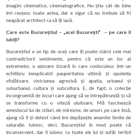
imagini cinematice, cinematografice. Nu știu cât de bine
îmi reușesc toate astea, dar e sigur că nu trebuie să fii
neapărat architect ca să îți iasă.
Care este Bucureștiul – „acel București” – pe care îl
iubiți?
Bucureștiul e un tip de oraș care îți poate stârni cele mai
contradictorii sentimente, pentru că este un loc al
extremelor, o așezare bizară în care conlocuiesc într-un
echilibru inexplicabil pauperitatea ultimă și opulența
sfidătoare, vioiciunea agresivă și apatia, urbanul și
suburbanul, cultura și subcultura. E, de fapt, o colecție
incongruentă de locuri care ajung să se întrepătrundă și să
se transforme cu o viteză uluitoare. Mă fascinează
amestecul lui de stiluri, de miresme, de umori, pe care însă,
ajung să îl și detest când îmi depășește anumite limite de
saturație. Iubesc, deci, Bucureștiul în mod poate că
inconsecvent, dar îl iubesc cu toate ale lui și sufăr teribil