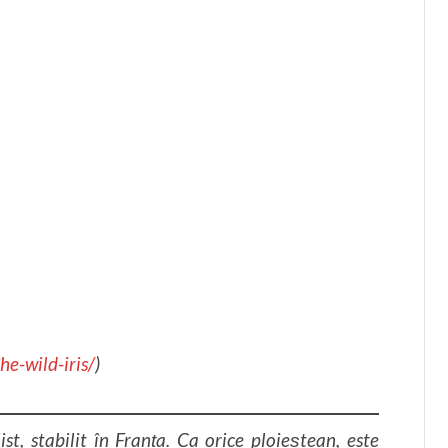
e-wild-iris/
)
ist, stabilit în Franța. Ca orice ploieștean, este