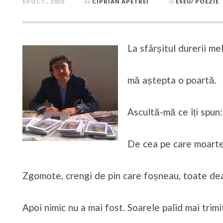
10 OCT., 2020
de
CIPRIAN APETREI
în
ESEU/ POEZIE
La sfârșitul durerii me
mă aștepta o poartă.
Ascultă-mă ce îți spun
De cea pe care moarte
Zgomote, crengi de pin care foșneau, toate de
Apoi nimic nu a mai fost. Soarele palid mai trim