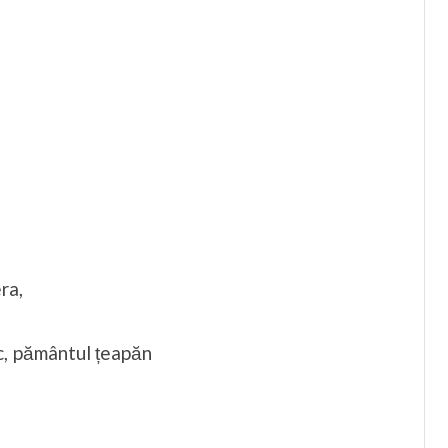
ra,
sc, pământul țeapăn