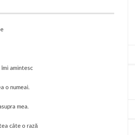
le
: îmi amintesc
a o numeai.
asupra mea.
itea câte o rază