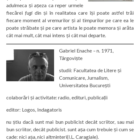
adulmeca și așeza ca reper urmele
fiecărei
fugi
din și în realitatea care își poate astfel trăi
fiecare moment al vremurilor și al timpurilor pe care ea le
poate străbate și pe care artista le poate memora și arăta
cât mai mult, cât mai intens și cât mai departe.
Gabriel Enache – n. 1971,
Târgoviște
studii: Facultatea de Litere și
Comunicare, Jurnalism,
Universitatea București
colaborări și activitate: radio, edituri, publicații
editor: Logos, Indagatoris
nu știu dacă sunt mai bun publicist decât scriitor, sau mai
bun scriitor, decât publicist. sunt așa cum trebuie și cum se
cade: nici așa, nici altminteri(I.L. Caragiale).