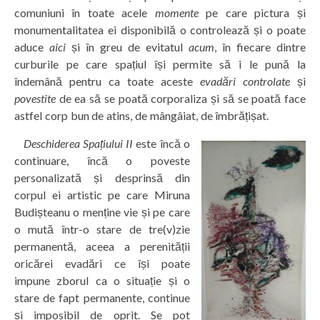
comuniuni în toate acele
momente
pe care pictura și
monumentalitatea ei disponibilă o controlează și o poate
aduce
aici
și în greu de evitatul
acum
, în fiecare dintre
curburile pe care spațiul își permite să i le pună la
îndemână pentru ca toate aceste
evadări controlate
și
povestite
de ea să se poată corporaliza și să se poată face
astfel corp bun de atins, de mângâiat, de îmbrățișat.
Deschiderea Spațiului II
este încă o
continuare, încă o poveste
personalizată și desprinsă din
corpul ei artistic pe care Miruna
Budișteanu o menține vie și pe care
o mută într-o stare de tre(v)zie
permanentă, aceea a perenității
oricărei evadări ce își poate
impune zborul ca o situație și o
stare de fapt permanente, continue
și imposibil de oprit. Se pot