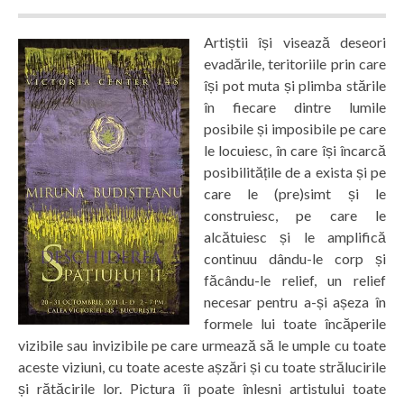
Artiștii își visează deseori
evadările, teritoriile prin care
își pot muta și plimba stările
în fiecare dintre lumile
posibile și imposibile pe care
le locuiesc, în care își încarcă
posibilitățile de a exista și pe
care le (pre)simt și le
construiesc, pe care le
alcătuiesc și le amplifică
continuu dându-le corp și
făcându-le relief, un relief
necesar pentru a-și așeza în
formele lui toate încăperile
vizibile sau invizibile pe care urmează să le umple cu toate
aceste viziuni, cu toate aceste așzări și cu toate strălucirile
și rătăcirile lor. Pictura îi poate înlesni artistului toate