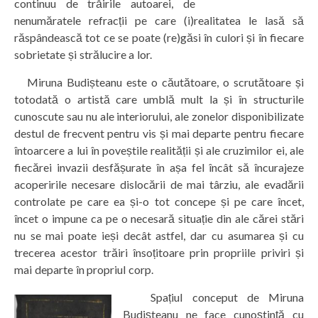
continuu de trăirile autoarei, de
nenumăratele refracții pe care (i)realitatea le lasă să
răspândească tot ce se poate (re)găsi în culori și în fiecare
sobrietate și strălucire a lor.
Miruna Budișteanu este o căutătoare, o scrutătoare și
totodată o artistă care umblă mult la și în structurile
cunoscute sau nu ale interiorului, ale zonelor disponibilizate
destul de frecvent pentru vis și mai departe pentru fiecare
întoarcere a lui în poveștile realității și ale cruzimilor ei, ale
fiecărei invazii desfășurate în așa fel încât să încurajeze
acoperirile necesare dislocării de mai târziu, ale evadării
controlate pe care ea și-o tot concepe și pe care încet,
încet o impune ca pe o necesară situație din ale cărei stări
nu se mai poate ieși decât astfel, dar cu asumarea și cu
trecerea acestor trăiri însoțitoare prin propriile priviri și
mai departe în propriul corp.
Spațiul conceput de Miruna
Budișteanu ne face cunoștință cu