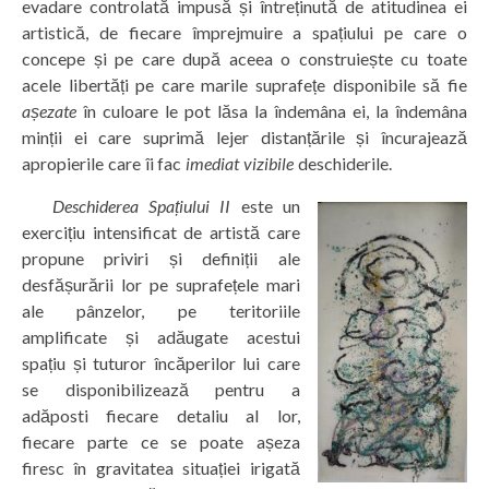
evadare controlată impusă și întreținută de atitudinea ei
artistică, de fiecare împrejmuire a spațiului pe care o
concepe și pe care după aceea o construiește cu toate
acele libertăți pe care marile suprafețe disponibile să fie
așezate
în culoare le pot lăsa la îndemâna ei, la îndemâna
minții ei care suprimă lejer distanțările și încurajează
apropierile care îi fac
imediat vizibile
deschiderile.
Deschiderea Spațiului II
este un
exercițiu intensificat de artistă care
propune priviri și definiții ale
desfășurării lor pe suprafețele mari
ale pânzelor, pe teritoriile
amplificate și adăugate acestui
spațiu și tuturor încăperilor lui care
se disponibilizează pentru a
adăposti fiecare detaliu al lor,
fiecare parte ce se poate așeza
firesc în gravitatea situației irigată