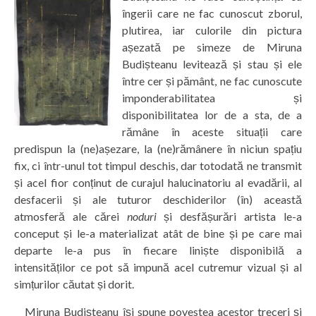
îngerii care ne fac cunoscut zborul,
plutirea, iar culorile din pictura
așezată pe simeze de Miruna
Budișteanu levitează și stau și ele
între cer și pământ, ne fac cunoscute
imponderabilitatea și
disponibilitatea lor de a sta, de a
rămâne în aceste situații care
predispun la (ne)așezare, la (ne)rămânere în niciun spațiu
fix, ci într-unul tot timpul deschis, dar totodată ne transmit
și acel fior conținut de curajul halucinatoriu al evadării, al
desfacerii și ale tuturor deschiderilor (în) această
atmosferă ale cărei
noduri
și desfășurări artista le-a
conceput și le-a materializat atât de bine și pe care mai
departe le-a pus în fiecare liniște disponibilă a
intensităților ce pot să impună acel cutremur vizual și al
simțurilor căutat și dorit.
Miruna Budișteanu își spune povestea acestor treceri și