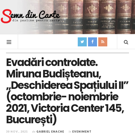
Evadări controlate.
Miruna Budișteanu,
„Deschiderea Spațiului II”
(octombrie- noiembrie
2021, Victoria Center 145,
București)
30 NOV., 2021
de
GABRIEL ENACHE
în
EVENIMENT