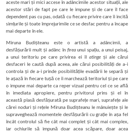
aceste mari și mici accese în adâncimile acestor situații, ale
acestor stări de fapt pe care le impune și de care îl face
dependent pas cu pas, odată cu fiecare privire care îi incită
simțurile și toate împrejurimile ce se desfac pentru a încape
mai departe în ele.
Miruna Budișteanu este o artistă a adâncimii, a
desfășurării mult și adânc în
firea
unui spațiu, a unui peisaj,
a unui teritoriu pe care privirea ei îl
atinge
și ale cărui
desfaceri le caută după aceea, ale cărui posibilități de a-i
controla și de a-i prinde posibilitățile evadării le separă și
le așază în fiecare tușă ce îi marchează teritoriul și pe care
o impune mai departe ca reper vizual pentru cel ce se află
în imediata apropiere, pentru privitorul prins și el în
această plasă desfășurată pe suprafețe mari, suprafețe ale
cărei noduri și rețele Miruna Budișteanu le mânuiește și le
supraveghează momentele desfășurării cu grație în așa fel
încât controlul să fie cât mai complet și cât mai complex,
iar ochiurile să impună doar acea scăpare, doar acea