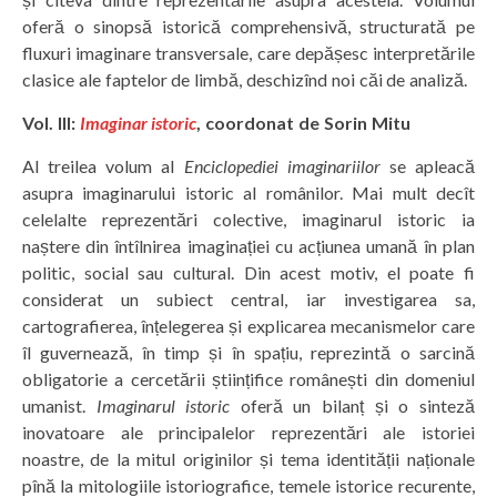
oferă o sinopsă istorică comprehensivă, structurată pe
fluxuri imaginare transversale, care depășesc interpretările
clasice ale faptelor de limbă, deschizînd noi căi de analiză.
Vol. III:
Imaginar istoric
, coordonat de Sorin Mitu
Al treilea volum al
Enciclopediei imaginariilor
se apleacă
asupra imaginarului istoric al românilor. Mai mult decît
celelalte reprezentări colective, imaginarul istoric ia
naștere din întîlnirea imaginației cu acțiunea umană în plan
politic, social sau cultural. Din acest motiv, el poate fi
considerat un subiect central, iar investigarea sa,
cartografierea, înțelegerea și explicarea mecanismelor care
îl guvernează, în timp și în spațiu, reprezintă o sarcină
obligatorie a cercetării științifice românești din domeniul
umanist.
Imaginarul istoric
oferă un bilanț și o sinteză
inovatoare ale principalelor reprezentări ale istoriei
noastre, de la mitul originilor și tema identității naționale
pînă la mitologiile istoriografice, temele istorice recurente,