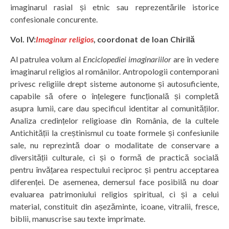
imaginarul rasial și etnic sau reprezentările istorice
confesionale concurente.
Vol. IV:
Imaginar religios
, coordonat de Ioan Chirilă
Al patrulea volum al
Enciclopediei imaginariilor
are în vedere
imaginarul religios al românilor. Antropologii contemporani
privesc religiile drept sisteme autonome și autosuficiente,
capabile să ofere o înțelegere funcțională și completă
asupra lumii, care dau specificul identitar al comunităților.
Analiza credințelor religioase din România, de la cultele
Antichității la creștinismul cu toate formele și confesiunile
sale, nu reprezintă doar o modalitate de conservare a
diversității culturale, ci și o formă de practică socială
pentru învățarea respectului reciproc și pentru acceptarea
diferenței. De asemenea, demersul face posibilă nu doar
evaluarea patrimoniului religios spiritual, ci și a celui
material, constituit din așezăminte, icoane, vitralii, fresce,
biblii, manuscrise sau texte imprimate.