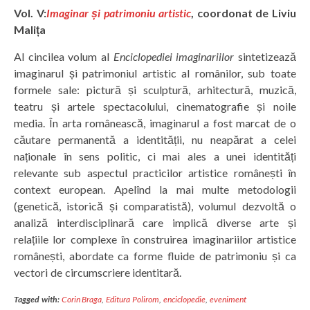
Vol. V:
Imaginar și patrimoniu artistic
, coordonat de Liviu
Malița
Al cincilea volum al
Enciclopediei imaginariilor
sintetizează
imaginarul și patrimoniul artistic al românilor, sub toate
formele sale: pictură și sculptură, arhitectură, muzică,
teatru și artele spectacolului, cinematografie și noile
media. În arta românească, imaginarul a fost marcat de o
căutare permanentă a identității, nu neapărat a celei
naționale în sens politic, ci mai ales a unei identități
relevante sub aspectul practicilor artistice românești în
context european. Apelînd la mai multe metodologii
(genetică, istorică și comparatistă), volumul dezvoltă o
analiză interdisciplinară care implică diverse arte și
relațiile lor complexe în construirea imaginariilor artistice
românești, abordate ca forme fluide de patrimoniu și ca
vectori de circumscriere identitară.
Tagged with:
Corin Braga
,
Editura Polirom
,
enciclopedie
,
eveniment