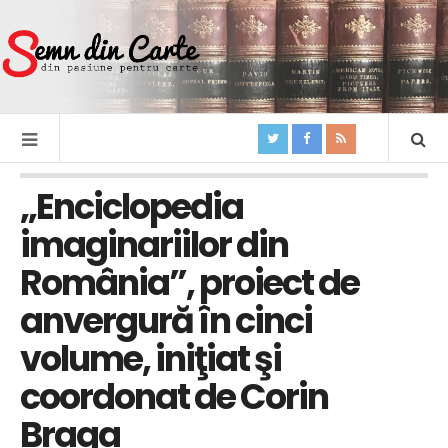
„Enciclopedia
imaginariilor din
România”, proiect de
anvergură în cinci
volume, iniţiat şi
coordonat de Corin
Braga