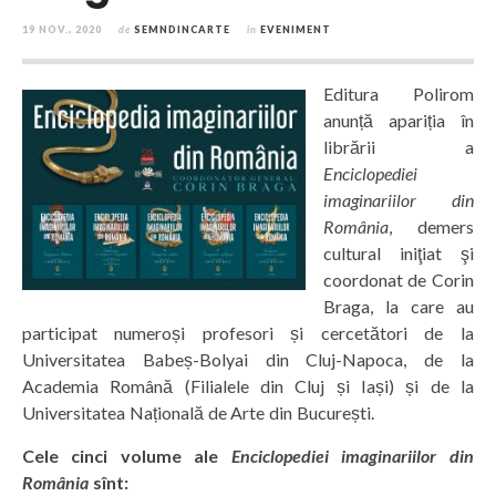
19 NOV., 2020
de
SEMNDINCARTE
în
EVENIMENT
Editura Polirom
anunță apariția în
librării a
Enciclopediei
imaginariilor din
România
, demers
cultural iniţiat şi
coordonat de Corin
Braga, la care au
participat numeroși profesori și cercetători de la
Universitatea Babeș-Bolyai din Cluj-Napoca, de la
Academia Română (Filialele din Cluj și Iași) și de la
Universitatea Națională de Arte din București.
Cele cinci volume ale
Enciclopediei imaginariilor din
România
sînt: