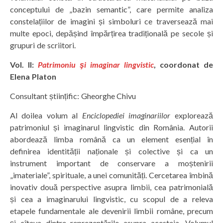
conceptului de „bazin semantic”, care permite analiza
constelațiilor de imagini și simboluri ce traversează mai
multe epoci, depășind împărțirea tradițională pe secole și
grupuri de scriitori.
Vol. II:
Patrimoniu şi imaginar lingvistic
, coordonat de
Elena Platon
Consultant științific: Gheorghe Chivu
Al doilea volum al
Enciclopediei imaginariilor
explorează
patrimoniul și imaginarul lingvistic din România. Autorii
abordează limba română ca un element esențial în
definirea identității naționale și colective și ca un
instrument important de conservare a moștenirii
„imateriale”, spirituale, a unei comunități. Cercetarea îmbină
inovativ două perspective asupra limbii, cea patrimonială
și cea a imaginarului lingvistic, cu scopul de a releva
etapele fundamentale ale devenirii limbii române, precum
și cîteva dintre reprezentările asupra acesteia. Volumul