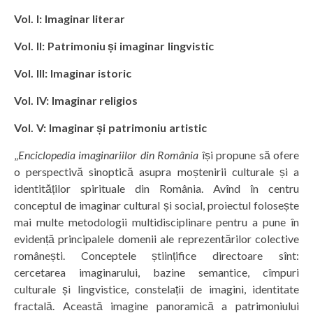
Vol. I: Imaginar literar
Vol. II: Patrimoniu și imaginar lingvistic
Vol. III: Imaginar istoric
Vol. IV: Imaginar religios
Vol. V: Imaginar și patrimoniu artistic
„
Enciclopedia imaginariilor din România
își propune să ofere
o perspectivă sinoptică asupra moștenirii culturale și a
identităților spirituale din România. Avînd în centru
conceptul de imaginar cultural și social, proiectul folosește
mai multe metodologii multidisciplinare pentru a pune în
evidență principalele domenii ale reprezentărilor colective
românești. Conceptele științifice directoare sînt:
cercetarea imaginarului, bazine semantice, cîmpuri
culturale și lingvistice, constelații de imagini, identitate
fractală. Această imagine panoramică a patrimoniului