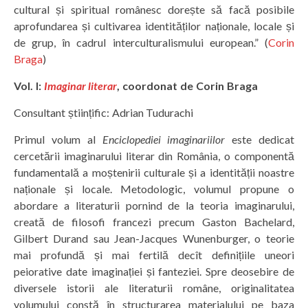
cultural și spiritual românesc dorește să facă posibile
aprofundarea și cultivarea identităților naționale, locale și
de grup, în cadrul interculturalismului european.” (
Corin
Braga
)
Vol. I:
Imaginar literar
,
coordonat de Corin Braga
Consultant științific: Adrian Tudurachi
Primul volum al
Enciclopediei imaginariilor
este dedicat
cercetării imaginarului literar din România, o componentă
fundamentală a moștenirii culturale și a identității noastre
naționale și locale. Metodologic, volumul propune o
abordare a literaturii pornind de la teoria imaginarului,
creată de filosofi francezi precum Gaston Bachelard,
Gilbert Durand sau Jean-Jacques Wunenburger, o teorie
mai profundă și mai fertilă decît definițiile uneori
peiorative date imaginației și fanteziei. Spre deosebire de
diversele istorii ale literaturii române, originalitatea
volumului constă în structurarea materialului pe baza