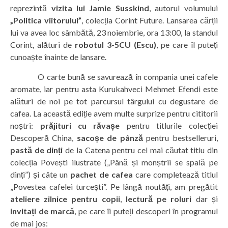
reprezintă
vizita lui Jamie Susskind
, autorul volumului
„Politica viitorului”
, colecția Corint Future. Lansarea cărții
lui va avea loc sâmbătă, 23 noiembrie, ora 13:00, la standul
Corint, alături de
robotul 3-5CU (Escu)
, pe care îl puteți
cunoaște înainte de lansare.
O carte bună se savurează în compania unei cafele
aromate, iar pentru asta Kurukahveci Mehmet Efendi este
alături de noi pe tot parcursul târgului cu degustare de
cafea. La această ediție avem multe surprize pentru cititorii
noștri:
prăjituri cu răvașe
pentru titlurile colecției
Descoperă China,
sacoșe de pânză
pentru bestselleruri,
pastă de dinți
de la Catena pentru cel mai căutat titlu din
colecția Povești ilustrate („Până și monștrii se spală pe
dinți”) și câte un
pachet de cafea
care completează titlul
„Povestea cafelei turcești”. Pe lângă noutăți, am pregătit
ateliere zilnice pentru copii
,
lectură pe roluri
dar și
invitați de marcă
, pe care îi puteți descoperi în programul
de mai jos: