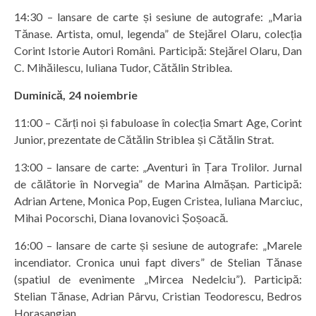
14:30 – lansare de carte și sesiune de autografe: „Maria
Tănase. Artista, omul, legenda” de Stejărel Olaru, colecția
Corint Istorie Autori Români. Participă: Stejărel Olaru, Dan
C. Mihăilescu, Iuliana Tudor, Cătălin Striblea.
Duminică, 24 noiembrie
11:00 – Cărți noi și fabuloase în colecția Smart Age, Corint
Junior, prezentate de Cătălin Striblea și Cătălin Strat.
13:00 – lansare de carte: „Aventuri în Țara Trolilor. Jurnal
de călătorie în Norvegia” de Marina Almășan. Participă:
Adrian Artene, Monica Pop, Eugen Cristea, Iuliana Marciuc,
Mihai Pocorschi, Diana Iovanovici Șoșoacă.
16:00 – lansare de carte și sesiune de autografe: „Marele
incendiator. Cronica unui fapt divers” de Stelian Tănase
(spatiul de evenimente „Mircea Nedelciu”). Participă:
Stelian Tănase, Adrian Pârvu, Cristian Teodorescu, Bedros
Horasangian.