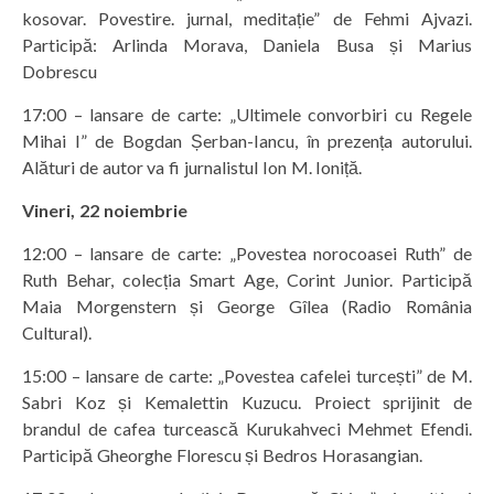
kosovar. Povestire. jurnal, meditație” de Fehmi Ajvazi.
Participă: Arlinda Morava, Daniela Busa și Marius
Dobrescu
17:00 – lansare de carte: „Ultimele convorbiri cu Regele
Mihai I” de Bogdan Șerban-Iancu, în prezența autorului.
Alături de autor va fi jurnalistul Ion M. Ioniță.
Vineri, 22 noiembrie
12:00 – lansare de carte: „Povestea norocoasei Ruth” de
Ruth Behar, colecția Smart Age, Corint Junior. Participă
Maia Morgenstern și George Gîlea (Radio România
Cultural).
15:00 – lansare de carte: „Povestea cafelei turcești” de M.
Sabri Koz și Kemalettin Kuzucu. Proiect sprijinit de
brandul de cafea turcească Kurukahveci Mehmet Efendi.
Participă Gheorghe Florescu și Bedros Horasangian.