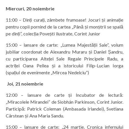
Miercuri, 20 noiembrie
11:00 – Dinți curați, zâmbete frumoase! Jocuri și animație
pentru copii pornind de la cartea „Până și monștrii se spală
pe dinți”, colecția Povești ilustrate, Corint Junior
15:00 – lansare de carte: „Lumea Majestății Sale”, volum
jubiliar coordonat de Alexandru Muraru și Daniel Șandru,
cu participarea Alteței Sale Regale Principele Radu, a
actriței Oana Pellea și a istoricului Filip-Lucian Iorga
(spațiul de evenimente „Mircea Nedelciu”)
Joi, 21 noiembrie
12:00 – lansare de carte și Incubator de lectură:
„Miracolele Mirandei” de Siobhán Parkinson, Corint Junior.
Participă: Patrick Coleman (Ambasada Irlandei), Svetlana
Cârstean și Ana Maria Sandu.
15:00 – lansare de carte: „24 martie. Cronica infernului