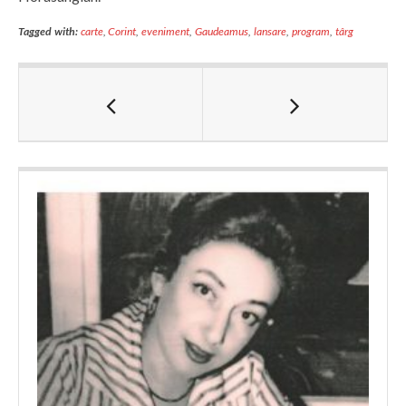
Tagged with:
carte
,
Corint
,
eveniment
,
Gaudeamus
,
lansare
,
program
,
târg