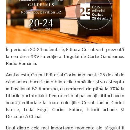
În perioada 20-24 noiembrie, Editura Corint va fi prezentă
la cea de-a XXVI-a ediție a Târgului de Carte Gaudeamus
Radio România.
Anul acesta, Grupul Editorial Corint împlinește 25 de ani de
când aduce bucurie în bibliotecile românilor și vă așteaptă
în Pavilionul B2 Romexpo, cu
reduceri de până la 70%
la
titlurile portofoliului. Pentru cei mai pasionați cititori avem
noutăți editoriale la toate colecțiile: Corint Junior, Corint
Istorie, Leda Edge, Corint Future, Istorii urbane și
Descoperă China.
Unul dintre cele mai importante momente ale târgului îl