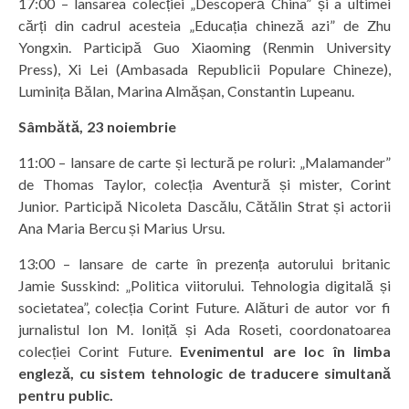
17:00 – lansarea colecției „Descoperă China” și a ultimei
cărți din cadrul acesteia „Educația chineză azi” de Zhu
Yongxin. Participă Guo Xiaoming (Renmin University
Press), Xi Lei (Ambasada Republicii Populare Chineze),
Luminița Bălan, Marina Almășan, Constantin Lupeanu.
Sâmbătă, 23 noiembrie
11:00 – lansare de carte și lectură pe roluri: „Malamander”
de Thomas Taylor, colecția Aventură și mister, Corint
Junior. Participă Nicoleta Dascălu, Cătălin Strat și actorii
Ana Maria Bercu și Marius Ursu.
13:00 – lansare de carte în prezența autorului britanic
Jamie Susskind: „Politica viitorului. Tehnologia digitală și
societatea”, colecția Corint Future. Alături de autor vor fi
jurnalistul Ion M. Ioniță și Ada Roseti, coordonatoarea
colecției Corint Future.
Evenimentul are loc în limba
engleză, cu sistem tehnologic de traducere simultană
pentru public.