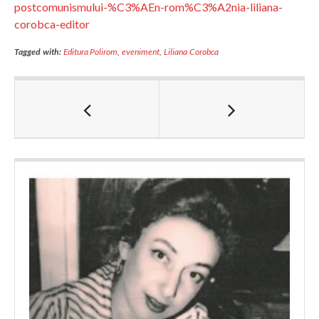
postcomunismului-%C3%AEn-rom%C3%A2nia-liliana-
corobca-editor
Tagged with:
Editura Polirom
,
eveniment
,
Liliana Corobca