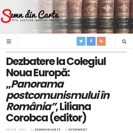
Dezbatere la Colegiul
Noua Europă:
„
Panorama
postcomunismului în
România”
, Liliana
Corobca (editor)
09 IAN., 2023
de
SEMNDINCARTE
în
EVENIMENT