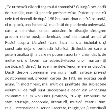
„Ce urmează căderii regimului comunist? O lungă perioadă
de tranziţie, numită generic
postcomunism
. Putem spune că
cele trei decenii de după 1989 nu sunt doar o cifră rotundă,
ci o epocă, una încheiată, mai întâi de pandemia universală,
care a schimbat lumea, aducând în discuţie sintagme
precum «lume postpandemică», apoi de atacul armat al
Rusiei asupra Ucrainei (care încă nu s-a încheiat!), şi
constituie deja o perioadă istorică distinctă pe care o
putem analiza şi la care ne putem raporta – chiar dacă, de
multe ori, o facem cu subiectivitatea unor martori şi
participanţi direcţi la evenimentele/fenomenele în discuţie.
Dacă despre comunism s-a scris mult, sinteze privind
postcomunismul, precum cartea de faţă, nu existau până
acum. În mod firesc, mai mult de jumătate din subiectele
volumului de faţă sunt succesoarele celor din
Panorama
comunismului în România
(Polirom, 2020): simboluri de
stat, educaţie, economie, literatură, muzică, teatru, film,
relaţii internaţionale, servicii secrete, religie, viaţă cotidiană