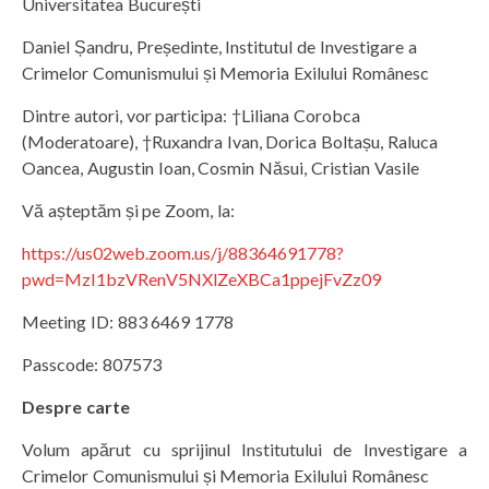
Universitatea București
Daniel Șandru, Președinte, Institutul de Investigare a
Crimelor Comunismului și Memoria Exilului Românesc
Dintre autori, vor participa: †Liliana Corobca
(Moderatoare), †Ruxandra Ivan, Dorica Boltașu, Raluca
Oancea, Augustin Ioan, Cosmin Năsui, Cristian Vasile
Vă așteptăm și pe Zoom, la:
https://us02web.zoom.us/j/88364691778?
pwd=MzI1bzVRenV5NXlZeXBCa1ppejFvZz09
Meeting ID: 883 6469 1778
Passcode: 807573
Despre carte
Volum apărut cu sprijinul Institutului de Investigare a
Crimelor Comunismului și Memoria Exilului Românesc