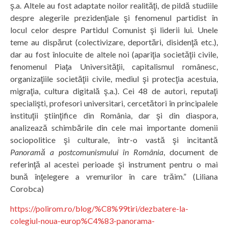
ş.a. Altele au fost adaptate noilor realităţi, de pildă studiile
despre alegerile prezidenţiale şi fenomenul partidist în
locul celor despre Partidul Comunist şi liderii lui. Unele
teme au dispărut (colectivizare, deportări, disidenţă etc.),
dar au fost înlocuite de altele noi (apariţia societăţii civile,
fenomenul Piaţa Universităţii, capitalismul românesc,
organizaţiile societăţii civile, mediul şi protecţia acestuia,
migraţia, cultura digitală ş.a.). Cei 48 de autori, reputaţi
specialişti, profesori universitari, cercetători în principalele
instituţii ştiinţifice din România, dar şi din diaspora,
analizează schimbările din cele mai importante domenii
sociopolitice şi culturale, într-o vastă şi incitantă
Panoramă a postcomunismului în România
, document de
referinţă al acestei perioade şi instrument pentru o mai
bună înţelegere a vremurilor în care trăim.” (Liliana
Corobca)
https://polirom.ro/blog/%C8%99tiri/dezbatere-la-
colegiul-noua-europ%C4%83-panorama-