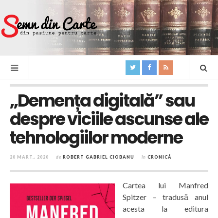
„Demența digitală” sau
despre viciile ascunse ale
tehnologiilor moderne
20 MART., 2020
de
ROBERT GABRIEL CIOBANU
în
CRONICĂ
Cartea lui Manfred
Spitzer – tradusă anul
acesta la editura