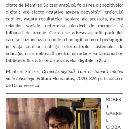
citate de Manfred Spitzer arată că folosirea dispozitivelor
digitale are efecte negative asupra dezvoltării creierului
copiilor, asupra rezultatelor școlare ale acestora, asupra
relațiilor sociale, determină pierderi de memorie și
tulburări de atenție. Cartea se adresează atât părinților
care se iluzionează că noile tehnologii au un rol pedagogic
în viața copiilor, cât și reformatorilor sistemului de
educație, care militează pentru introducerea laptopurilor,
tabletelor și a tuturor dispozitivelor digitale în școli.
Manfred Spitzer,
Demența digitală: cum ne tulbură mintea
noile tehnologii
, Editura Humanitas, 2020, 326 p., traducere
de Dana Verescu
ROBER
T
GABRIE
L
CIOBA