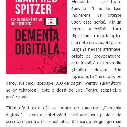
Humanitas – are toate
șansele să nu te lase
indiferent. Se citește
ușor, este scrisă într-un
limbaj accesibil, fără
digresiuni metodologice
sau note de subsol foarte
lungi și fiecare afirmație,
oricât de provocatoare,
este însoțită de un studiu
științific relevant. Prin
logica ei, te ține captiv pe
parcursul celor aproape 300 de pagini. Pentru susținătorii
noilor tehnologii, este o doză de șoc. Pentru sceptici, o
gură de aer.
Titlul cărții este cât se poate de sugestiv -„Demența
digitală” – acesta sintetizând rezultatul unui proiect de
cercetare pentru care psihiatrul și neurobiologul german