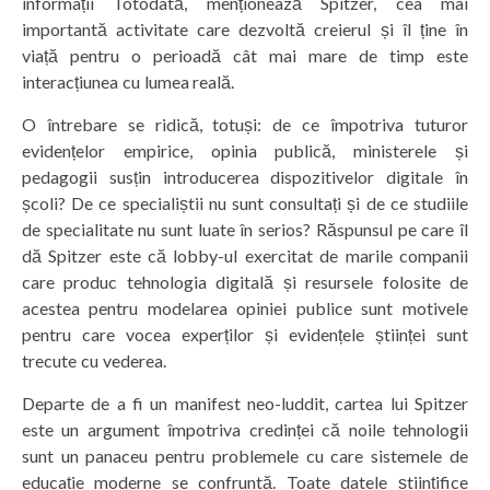
informații Totodată, menționează Spitzer, cea mai
importantă activitate care dezvoltă creierul și îl ține în
viață pentru o perioadă cât mai mare de timp este
interacțiunea cu lumea reală.
O întrebare se ridică, totuși: de ce împotriva tuturor
evidențelor empirice, opinia publică, ministerele și
pedagogii susțin introducerea dispozitivelor digitale în
școli? De ce specialiștii nu sunt consultați și de ce studiile
de specialitate nu sunt luate în serios? Răspunsul pe care îl
dă Spitzer este că lobby-ul exercitat de marile companii
care produc tehnologia digitală și resursele folosite de
acestea pentru modelarea opiniei publice sunt motivele
pentru care vocea experților și evidențele științei sunt
trecute cu vederea.
Departe de a fi un manifest neo-luddit, cartea lui Spitzer
este un argument împotriva credinței că noile tehnologii
sunt un panaceu pentru problemele cu care sistemele de
educație moderne se confruntă. Toate datele științifice