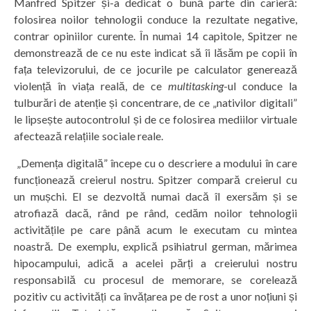
Manfred Spitzer și-a dedicat o bună parte din carieră:
folosirea noilor tehnologii conduce la rezultate negative,
contrar opiniilor curente. În numai 14 capitole, Spitzer ne
demonstrează de ce nu este indicat să îi lăsăm pe copii în
fața televizorului, de ce jocurile pe calculator generează
violență în viața reală, de ce
multitasking
-ul conduce la
tulburări de atenție și concentrare, de ce „nativilor digitali”
le lipsește autocontrolul și de ce folosirea mediilor virtuale
afectează relațiile sociale reale.
„Demența digitală” începe cu o descriere a modului în care
funcționează creierul nostru. Spitzer compară creierul cu
un mușchi. El se dezvoltă numai dacă îl exersăm și se
atrofiază dacă, rând pe rând, cedăm noilor tehnologii
activitățile pe care până acum le executam cu mintea
noastră. De exemplu, explică psihiatrul german, mărimea
hipocampului, adică a acelei părți a creierului nostru
responsabilă cu procesul de memorare, se corelează
pozitiv cu activități ca învățarea pe de rost a unor noțiuni și