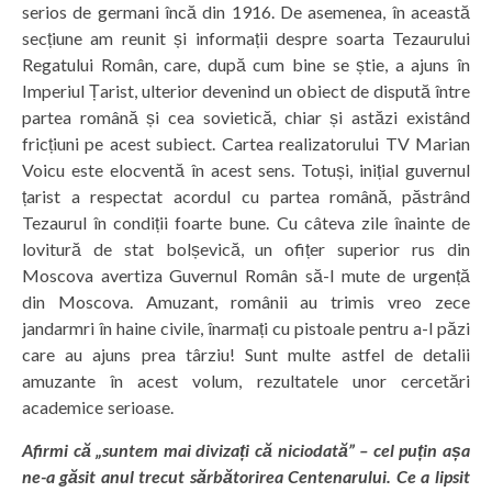
serios de germani încă din 1916. De asemenea, în această
secțiune am reunit și informații despre soarta Tezaurului
Regatului Român, care, după cum bine se știe, a ajuns în
Imperiul Țarist, ulterior devenind un obiect de dispută între
partea română și cea sovietică, chiar și astăzi existând
fricțiuni pe acest subiect. Cartea realizatorului TV Marian
Voicu este elocventă în acest sens. Totuși, inițial guvernul
țarist a respectat acordul cu partea română, păstrând
Tezaurul în condiții foarte bune. Cu câteva zile înainte de
lovitură de stat bolșevică, un ofițer superior rus din
Moscova avertiza Guvernul Român să-l mute de urgență
din Moscova. Amuzant, românii au trimis vreo zece
jandarmri în haine civile, înarmați cu pistoale pentru a-l păzi
care au ajuns prea târziu! Sunt multe astfel de detalii
amuzante în acest volum, rezultatele unor cercetări
academice serioase.
Afirmi că „suntem mai divizați că niciodată” – cel puțin așa
ne-a găsit anul trecut sărbătorirea Centenarului. Ce a lipsit