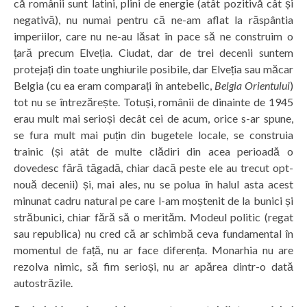
că românii sunt latini, plini de energie (atât pozitivă cât și
negativă), nu numai pentru că ne-am aflat la răspântia
imperiilor, care nu ne-au lăsat în pace să ne construim o
țară precum Elveția. Ciudat, dar de trei decenii suntem
protejați din toate unghiurile posibile, dar Elveția sau măcar
Belgia (cu ea eram comparați în antebelic,
Belgia Orientului
)
tot nu se întrezărește. Totuși, românii de dinainte de 1945
erau mult mai serioși decât cei de acum, orice s-ar spune,
se fura mult mai puțin din bugetele locale, se construia
trainic (și atât de multe clădiri din acea perioadă o
dovedesc fără tăgadă, chiar dacă peste ele au trecut opt-
nouă decenii) și, mai ales, nu se polua în halul asta acest
minunat cadru natural pe care l-am moștenit de la bunici și
străbunici, chiar fără să o merităm. Modeul politic (regat
sau republica) nu cred că ar schimbă ceva fundamental în
momentul de față, nu ar face diferența. Monarhia nu are
rezolva nimic, să fim serioși, nu ar apărea dintr-o dată
autostrăzile.