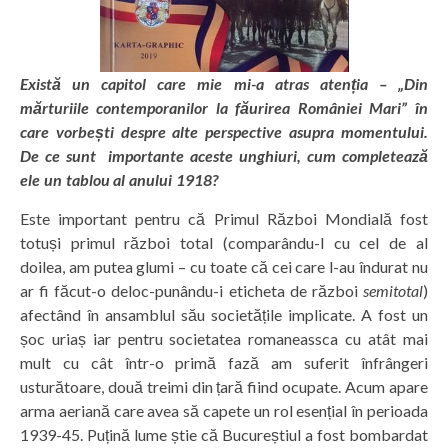
Există un capitol care mie mi-a atras atenția – „Din
mărturiile contemporanilor la făurirea României Mari” în
care vorbești despre alte perspective asupra momentului.
De ce sunt importante aceste unghiuri, cum completează
ele un tablou al anului 1918?
Este important pentru că Primul Război Mondială fost
totuși primul război total (comparându-l cu cel de al
doilea, am putea glumi – cu toate că cei care l-au îndurat nu
ar fi făcut-o deloc-punându-i eticheta de război
semitotal
)
afectând în ansamblul său societățile implicate. A fost un
șoc uriaș iar pentru societatea romaneassca cu atât mai
mult cu cât într-o primă fază am suferit înfrângeri
usturătoare, două treimi din țară fiind ocupate. Acum apare
arma aeriană care avea să capete un rol esențial în perioada
1939-45. Puțină lume știe că Bucureștiul a fost bombardat