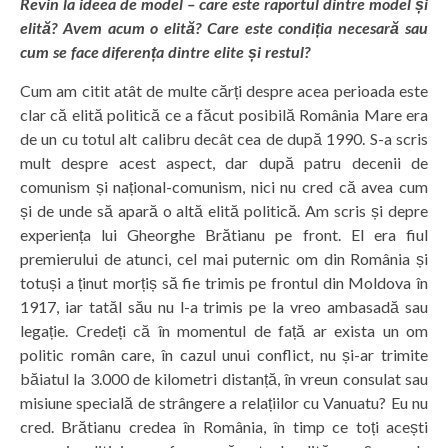
Revin la ideea de model – care este raportul dintre model și
elită? Avem acum o elită? Care este condiția necesară sau
cum se face diferența dintre elite și restul?
Cum am citit atât de multe cărți despre acea perioada este
clar că elită politică ce a făcut posibilă România Mare era
de un cu totul alt calibru decât cea de după 1990. S-a scris
mult despre acest aspect, dar după patru decenii de
comunism și național-comunism, nici nu cred că avea cum
și de unde să apară o altă elită politică. Am scris și depre
experiența lui Gheorghe Brătianu pe front. El era fiul
premierului de atunci, cel mai puternic om din România și
totuși a ținut morțiș să fie trimis pe frontul din Moldova în
1917, iar tatăl său nu l-a trimis pe la vreo ambasadă sau
legație. Credeți că în momentul de față ar exista un om
politic român care, în cazul unui conflict, nu și-ar trimite
băiatul la 3.000 de kilometri distanță, în vreun consulat sau
misiune specială de strângere a relațiilor cu Vanuatu? Eu nu
cred. Brătianu credea în România, în timp ce toți acești