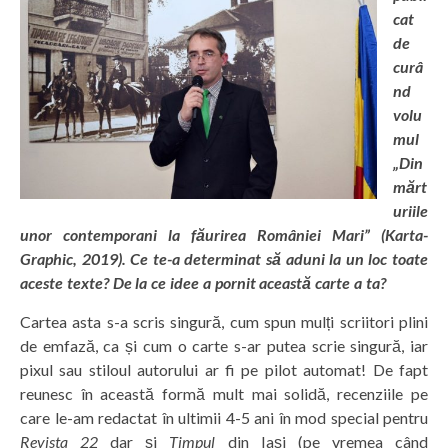
cat
de
curâ
nd
volu
mul
„Din
mărt
uriile
unor contemporani la făurirea României Mari” (Karta-
Graphic, 2019). Ce te-a determinat să aduni la un loc toate
aceste texte? De la ce idee a pornit această carte a ta?
Cartea asta s-a scris singură, cum spun mulți scriitori plini
de emfază, ca și cum o carte s-ar putea scrie singură, iar
pixul sau stiloul autorului ar fi pe pilot automat! De fapt
reunesc în această formă mult mai solidă, recenziile pe
care le-am redactat în ultimii 4-5 ani în mod special pentru
Revista 22
dar și
Timpul
din Iași (pe vremea când