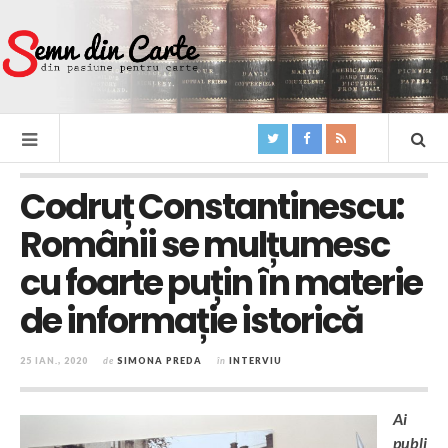
Codruț Constantinescu:
Românii se mulțumesc
cu foarte puțin în materie
de informație istorică
25 IAN., 2020
de
SIMONA PREDA
în
INTERVIU
Ai
publi