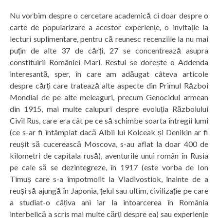
Nu vorbim despre o cercetare academică ci doar despre o
carte de popularizare a acestor experiențe, o invitație la
lecturi suplimentare, pentru că reunesc recenziile la nu mai
puțin de alte 37 de cărți, 27 se concentrează asupra
constituirii României Mari. Restul se dorește o Addenda
interesantă, sper, în care am adăugat câteva articole
despre cărți care tratează alte aspecte din Primul Război
Mondial de pe alte meleaguri, precum Genocidul armean
din 1915, mai multe calupuri despre evoluția Războiului
Civil Rus, care era cât pe ce să schimbe soarta întregii lumi
(ce s-ar fi întâmplat dacă Albii lui Kolceak și Denikin ar fi
reușit să cucerească Moscova, s-au aflat la doar 400 de
kilometri de capitala rusă), aventurile unui român în Rusia
pe cale să se dezintegreze, în 1917 (este vorba de Ion
Timuș care s-a împotmolit la Vladivostiok, înainte de a
reuși să ajungă în Japonia, țelul sau ultim, civilizație pe care
a studiat-o câțiva ani iar la intoarcerea în România
interbelică a scris mai multe cărți despre ea) sau experiențe