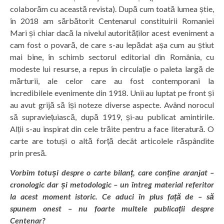
colaborăm cu această revista). După cum toată lumea știe,
în 2018 am sărbătorit Centenarul constituirii Romaniei
Mari și chiar dacă la nivelul autorităților acest eveniment a
cam fost o povară, de care s-au lepădat așa cum au știut
mai bine, în schimb sectorul editorial din România, cu
modeste lui resurse, a repus în circulație o paleta largă de
mărturii, ale celor care au fost contemporani la
incredibilele evenimente din 1918. Unii au luptat pe front și
au avut grijă să își noteze diverse aspecte. Având norocul
să supraviețuiască, după 1919, și-au publicat amintirile.
Alții s-au inspirat din cele trăite pentru a face literatură. O
carte are totuși o altă forță decât articolele răspândite
prin presă.
Vorbim totuși despre o carte bilanț, care conține aranjat –
cronologic dar și metodologic – un întreg material referitor
la acest moment istoric. Ce aduci în plus față de – să
spunem onest – nu foarte multele publicații despre
Centenar?