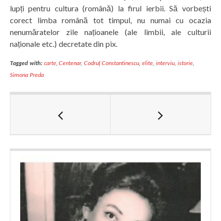
lupți pentru cultura (română) la firul ierbii. Să vorbești
corect limba română tot timpul, nu numai cu ocazia
nenumăratelor zile națioanele (ale limbii, ale culturii
naționale etc.) decretate din pix.
Tagged with:
carte
,
Centenar
,
Codruț Constantinescu
,
elite
,
interviu
,
istorie
,
Simona Preda