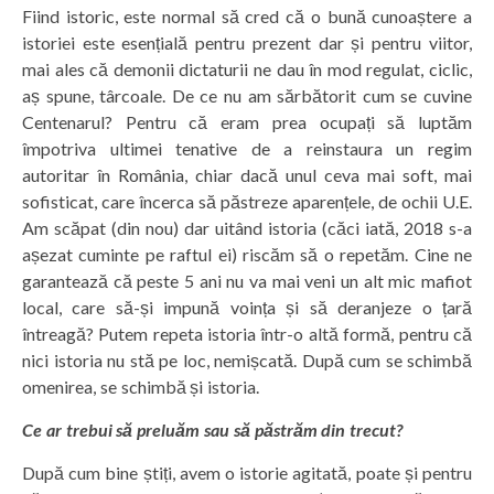
Fiind istoric, este normal să cred că o bună cunoaștere a
istoriei este esențială pentru prezent dar și pentru viitor,
mai ales că demonii dictaturii ne dau în mod regulat, ciclic,
aș spune, târcoale. De ce nu am sărbătorit cum se cuvine
Centenarul? Pentru că eram prea ocupați să luptăm
împotriva ultimei tenative de a reinstaura un regim
autoritar în România, chiar dacă unul ceva mai soft, mai
sofisticat, care încerca să păstreze aparențele, de ochii U.E.
Am scăpat (din nou) dar uitând istoria (căci iată, 2018 s-a
așezat cuminte pe raftul ei) riscăm să o repetăm. Cine ne
garantează că peste 5 ani nu va mai veni un alt mic mafiot
local, care să-și impună voința și să deranjeze o țară
întreagă? Putem repeta istoria într-o altă formă, pentru că
nici istoria nu stă pe loc, nemișcată. După cum se schimbă
omenirea, se schimbă și istoria.
Ce ar trebui să preluăm sau să păstrăm din trecut?
După cum bine știți, avem o istorie agitată, poate și pentru