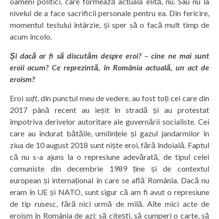
oameni politici, care formează actuala elită, nu. Sau nu la
nivelul de a face sacrificii personale pentru ea. Din fericire,
momentul testului întârzie, și sper să o facă mult timp de
acum încolo.
Și dacă ar fi să discutăm despre eroi? – cine ne mai sunt
eroii acum? Ce reprezintă, în România actuală, un act de
eroism?
Eroi
soft
, din punctul meu de vedere, au fost toți cei care din
2017 până recent au ieșit în stradă și au protestat
împotriva derivelor autoritare ale guvernării socialiste. Cei
care au îndurat bătăile, umilințele și gazul jandarmilor în
ziua de 10 august 2018 sunt niște eroi, fără îndoială. Faptul
că nu s-a ajuns la o represiune adevărată, de tipul celei
comuniste din decembrie 1989 ține și de contextul
european și internațional în care se află România. Dacă nu
eram în UE și NATO, sunt sigur că am fi avut o represiune
de tip rusesc, fără nici urmă de milă. Alte mici acte de
eroism în România de azi: să citești, să cumperi o carte, să