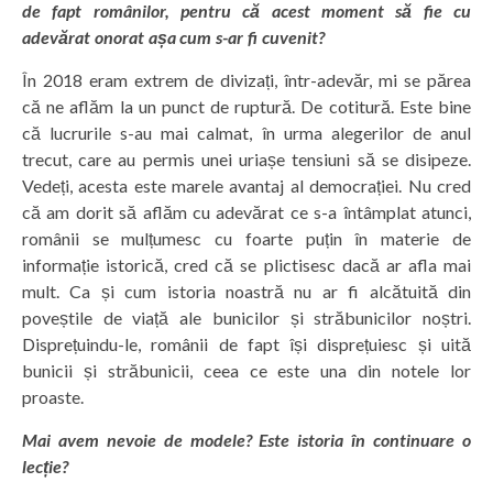
de fapt românilor, pentru că acest moment să fie cu
adevărat onorat așa cum s-ar fi cuvenit?
În 2018 eram extrem de divizați, într-adevăr, mi se părea
că ne aflăm la un punct de ruptură. De cotitură. Este bine
că lucrurile s-au mai calmat, în urma alegerilor de anul
trecut, care au permis unei uriașe tensiuni să se disipeze.
Vedeți, acesta este marele avantaj al democrației. Nu cred
că am dorit să aflăm cu adevărat ce s-a întâmplat atunci,
românii se mulțumesc cu foarte puțin în materie de
informație istorică, cred că se plictisesc dacă ar afla mai
mult. Ca și cum istoria noastră nu ar fi alcătuită din
poveștile de viață ale bunicilor și străbunicilor noștri.
Disprețuindu-le, românii de fapt își disprețuiesc și uită
bunicii și străbunicii, ceea ce este una din notele lor
proaste.
Mai avem nevoie de modele? Este istoria în continuare o
lecție?