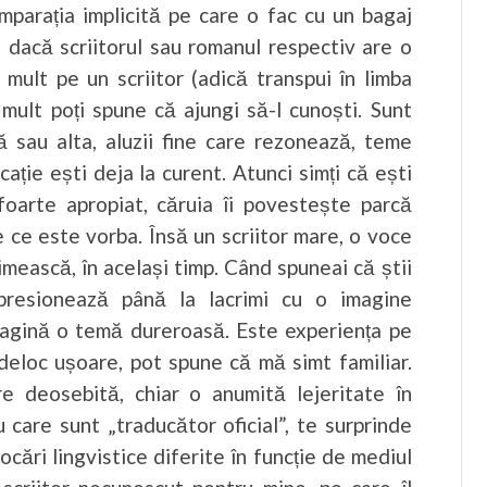
mparația implicită pe care o fac cu un bagaj
 dacă scriitorul sau romanul respectiv are o
 mult pe un scriitor (adică transpui în limba
 mult poți spune că ajungi să-l cunoști. Sunt
ă sau alta, aluzii fine care rezonează, teme
cație ești deja la curent. Atunci simți că ești
foarte apropiat, căruia îi povestește parcă
re ce este vorba. Însă un scriitor mare, o voce
uimească, în același timp. Când spuneai că știi
presionează până la lacrimi cu o imagine
pagină o temă dureroasă. Este experiența pe
 deloc ușoare, pot spune că mă simt familiar.
re deosebită, chiar o anumită lejeritate în
u care sunt „traducător oficial”, te surprinde
ocări lingvistice diferite în funcție de mediul