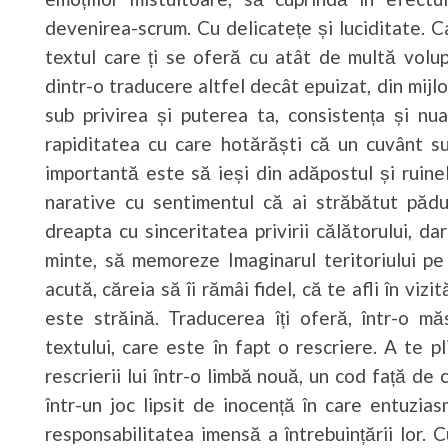
devenirea-scrum. Cu delicatețe și luciditate. C
textul care ți se oferă cu atât de multă volu
dintr-o traducere altfel decât epuizat, din mijloc
sub privirea și puterea ta, consistența și nu
rapiditatea cu care hotărăști că un cuvânt su
importantă este să ieși din adăpostul și ruinel
narative cu sentimentul că ai străbătut pădu
dreapta cu sinceritatea privirii călătorului, da
minte, să memoreze Imaginarul teritoriului pe
acută, căreia să îi rămâi fidel, că te afli în vizit
este străină. Traducerea îți oferă, într-o mă
textului, care este în fapt o rescriere. A te p
rescrierii lui într-o limbă nouă, un cod față de
într-un joc lipsit de inocență în care entuzia
responsabilitatea imensă a întrebuințării lor. 