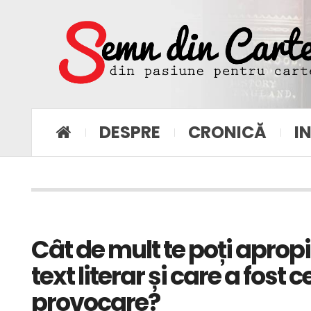
DESPRE
CRONICĂ
I
Cât de mult te poți aprop
text literar și care a fost
provocare?