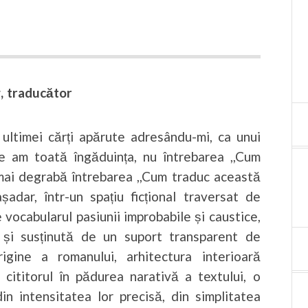
, traducător
ultimei cărți apărute adresându-mi, ca unui
e am toată îngăduința, nu întrebarea ,,Cum
i mai degrabă întrebarea ,,Cum traduc această
șadar, într-un spațiu ficțional traversat de
e vocabularul pasiunii improbabile și caustice,
 și susținută de un suport transparent de
igine a romanului, arhitectura interioară
cititorul în pădurea narativă a textului, o
din intensitatea lor precisă, din simplitatea