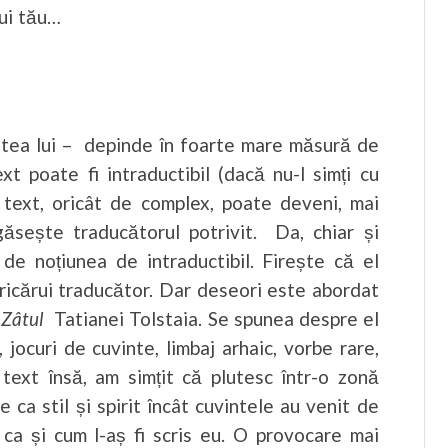
lui tău…
itatea lui – depinde în foarte mare măsură de
xt poate fi intraductibil (dacă nu-l simți cu
e text, oricât de complex, poate deveni, mai
găsește traducătorul potrivit. Da, chiar și
de noțiunea de intraductibil. Firește că el
oricărui traducător. Dar deseori este abordat
e
Zâtul
Tatianei Tolstaia. Se spunea despre el
 jocuri de cuvinte, limbaj arhaic, vorbe rare,
 text însă, am simțit că plutesc într-o zonă
 ca stil și spirit încât cuvintele au venit de
e ca și cum l-aș fi scris eu. O provocare mai