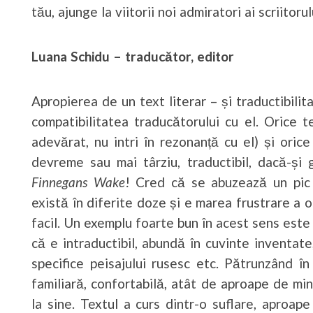
tău, ajunge la viitorii noi admiratori ai scriitoru
Luana Schidu – traducător, editor
Apropierea de un text literar – și traductibil
compatibilitatea traducătorului cu el. Orice te
adevărat, nu intri în rezonanță cu el) și oric
devreme sau mai târziu, traductibil, dacă-și 
Finnegans Wake
! Cred că se abuzează un pic 
există în diferite doze și e marea frustrare a 
facil. Un exemplu foarte bun în acest sens est
că e intraductibil, abundă în cuvinte inventate,
specifice peisajului rusesc etc. Pătrunzând în
familiară, confortabilă, atât de aproape de mine
la sine. Textul a curs dintr-o suflare, aproap