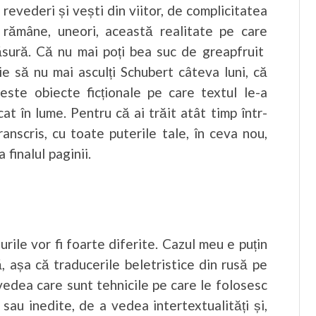
 revederi și vești din viitor, de complicitatea
, rămâne, uneori, această realitate pe care
ăsură. Că nu mai poți bea suc de greapfruit
ie să nu mai asculți Schubert câteva luni, că
este obiecte ficționale pe care textul le-a
cat în lume. Pentru că ai trăit atât timp într-
transcris, cu toate puterile tale, în ceva nou,
finalul paginii.
rile vor fi foarte diferite. Cazul meu e puțin
 așa că traducerile beletristice din rusă pe
 vedea care sunt tehnicile pe care le folosesc
 sau inedite, de a vedea intertextualități și,