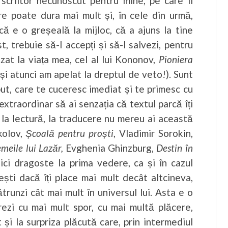
 scriitor necunoscut pentru mine, pe care îl
e poate dura mai mult și, în cele din urmă,
ă e o greșeală la mijloc, că a ajuns la tine
t, trebuie să-l accepți și să-l salvezi, pentru
uzat la viața mea, cel al lui Kononov,
Pioniera
și atunci am apelat la dreptul de veto!). Sunt
eput, care te cuceresc imediat și te primesc cu
extraordinar să ai senzația că textul parcă îți
i la lectură, la traducere nu mereu ai această
kolov,
Școală pentru proști
, Vladimir Sorokin,
emeile lui Lazăr,
Evghenia Ghinzburg,
Destin în
ici dragoste la prima vedere, ca și în cazul
dești dacă îți place mai mult decât altcineva,
ătrunzi cât mai mult în universul lui. Asta e o
rezi cu mai mult spor, cu mai multă plăcere,
t și la surpriza plăcută care, prin intermediul