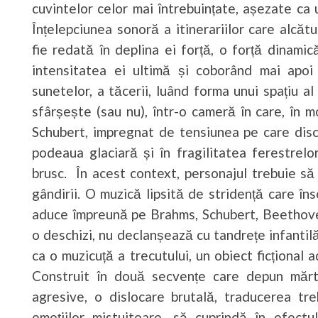
cuvintelor celor mai întrebuințate, așezate ca 
Înțelepciunea sonoră a itinerariilor care alcăt
fie redată în deplina ei forță, o forță dinamic
intensitatea ei ultimă și coborând mai apoi
sunetelor, a tăcerii, luând forma unui spațiu al 
sfârșește (sau nu), într-o cameră în care, în
Schubert, impregnat de tensiunea pe care discul
podeaua glaciară și în fragilitatea ferestrelo
brusc. În acest context, personajul trebuie să 
gândirii. O muzică lipsită de stridență care îns
aduce împreună pe Brahms, Schubert, Beethoven
o deschizi, nu declanșează cu tandrețe infanti
ca o muzicuță a trecutului, un obiect ficțional a
Construit în două secvențe care depun mărtur
agresive, o dislocare brutală, traducerea tr
emoțiilor mistuitoare, să cuprindă în efectul 