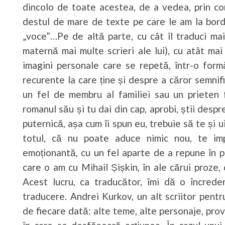
dincolo de toate acestea, de a vedea, prin co
destul de mare de texte pe care le am la bord
„voce”…Pe de altă parte, cu cât îl traduci mai
maternă mai multe scrieri ale lui), cu atât mai
imagini personale care se repetă, într-o form
recurente la care ține și despre a căror semnifi
un fel de membru al familiei sau un prieten 
romanul său și tu dai din cap, aprobi, știi desp
puternică, așa cum îi spun eu, trebuie să te și 
totul, că nu poate aduce nimic nou, te im
emoționantă, cu un fel aparte de a repune în 
care o am cu Mihail Șișkin, în ale cărui proze,
Acest lucru, ca traducător, îmi dă o încrede
traducere. Andrei Kurkov, un alt scriitor pentr
de fiecare dată: alte teme, alte personaje, prov