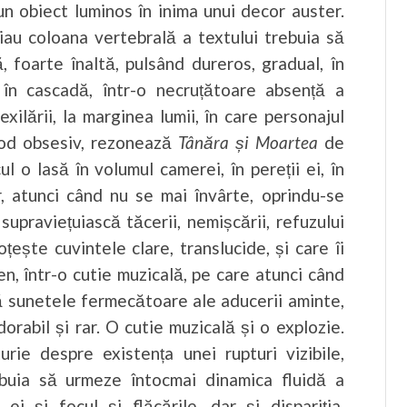
un obiect luminos în inima unui decor auster.
uiau coloana vertebrală a textului trebuia să
ă, foarte înaltă, pulsând dureros, gradual, în
 în cascadă, într-o necruțătoare absență a
exilării, la marginea lumii, în care personajul
 mod obsesiv, rezonează
Tânăra și Moartea
de
 o lasă în volumul camerei, în pereții ei, în
r, atunci când nu se mai învârte, oprindu-se
supraviețuiască tăcerii, nemișcării, refuzului
oțește cuvintele clare, translucide, și care îi
, într-o cutie muzicală, pe care atunci când
lă sunetele fermecătoare ale aducerii aminte,
dorabil și rar. O cutie muzicală și o explozie.
ie despre existența unei rupturi vizibile,
ebuia să urmeze întocmai dinamica fluidă a
ei și focul și flăcările, dar și dispariția,