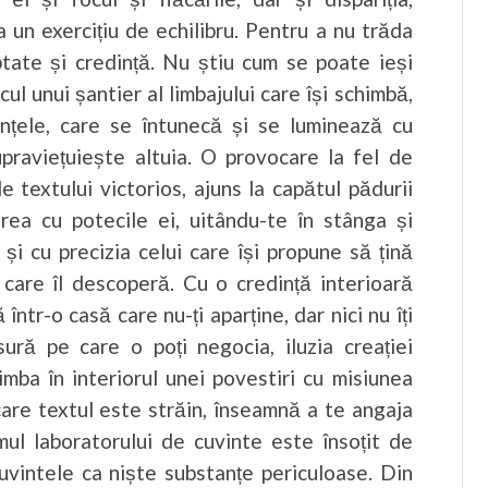
a un exercițiu de echilibru. Pentru a nu trăda
ptate și credință. Nu știu cum se poate ieși
ul unui șantier al limbajului care își schimbă,
anțele, care se întunecă și se luminează cu
praviețuiește altuia. O provocare la fel de
e textului victorios, ajuns la capătul pădurii
rea cu potecile ei, uitându-te în stânga și
r și cu precizia celui care își propune să țină
 care îl descoperă. Cu o credință interioară
ă într-o casă care nu-ți aparține, dar nici nu îți
sură pe care o poți negocia, iluzia creației
limba în interiorul unei povestiri cu misiunea
 care textul este străin, înseamnă a te angaja
smul laboratorului de cuvinte este însoțit de
Cuvintele ca niște substanțe periculoase. Din