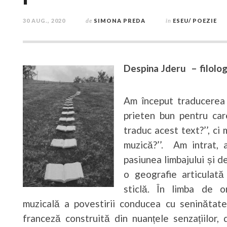
30 AUG., 2020
de
SIMONA PREDA
în
ESEU/ POEZIE
Despina Jderu – filolog
Am început traducerea 
prieten bun pentru car
traduc acest text?’’, c
muzică?’’. Am intrat, a
pasiunea limbajului și d
o geografie articulată
sticlă. În limba de or
muzicală a povestirii conducea cu seninătate 
franceză construită din nuanțele senzațiilor, 