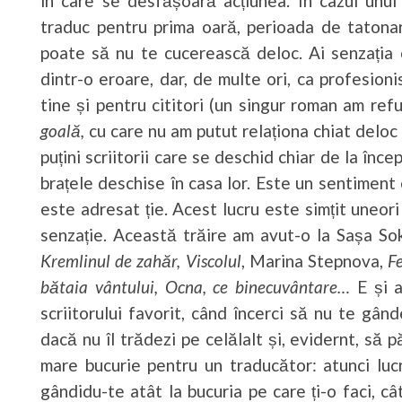
în care se desfășoară acțiunea. În cazul unui
traduc pentru prima oară, perioada de tatonar
poate să nu te cucerească deloc. Ai senzația c
dintr-o eroare, dar, de multe ori, ca profesionis
tine și pentru cititori (un singur roman am ref
goală,
cu care nu am putut relaționa chiat deloc 
puțini scriitorii care se deschid chiar de la înc
brațele deschise în casa lor. Este un sentiment 
este adresat ție. Acest lucru este simțit uneor
senzație. Această trăire am avut-o la Sașa So
Kremlinul de zahăr, Viscolul
, Marina Stepnova,
F
bătaia vântului, Ocna, ce binecuvântare…
E și a
scriitorului favorit, când încerci să nu te gân
dacă nu îl trădezi pe celălalt și, evidernt, să p
mare bucurie pentru un traducător: atunci luc
gândidu-te atât la bucuria pe care ți-o faci, câ