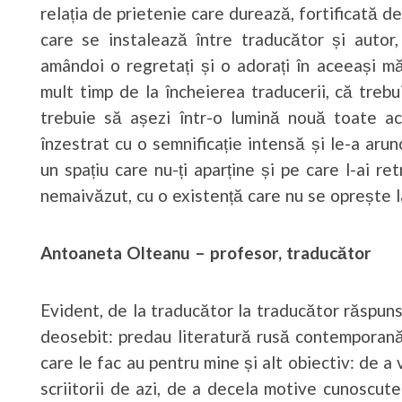
relația de prietenie care durează, fortificată de
care se instalează între traducător și autor
amândoi o regretați și o adorați în aceeași m
mult timp de la încheierea traducerii, că trebu
trebuie să așezi într-o lumină nouă toate ac
înzestrat cu o semnificație intensă și le-a arun
un spațiu care nu-ți aparține și pe care l-ai re
nemaivăzut, cu o existență care nu se oprește la 
Antoaneta Olteanu – profesor, traducător
Evident, de la traducător la traducător răspunsu
deosebit: predau literatură rusă contemporană,
care le fac au pentru mine și alt obiectiv: de a
scriitorii de azi, de a decela motive cunoscute