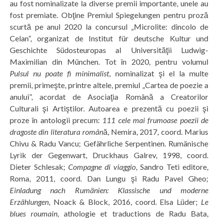
au fost nominalizate la diverse premii importante, unele au
fost premiate. Obţine Premiul Spiegelungen pentru proză
scurtă pe anul 2020 la concursul „Microlite: dincolo de
Celan”, organizat de Institut für deutsche Kultur und
Geschichte Südosteuropas al Universităţii Ludwig-
Maximilian din München. Tot în 2020, pentru volumul
Pulsul nu poate fi minimalist
, nominalizat şi el la multe
premii, primeşte, printre altele, premiul „Cartea de poezie a
anului”, acordat de Asociaţia Română a Creatorilor
Culturali şi Artiştilor. Autoarea e prezentă cu poezii şi
proze în antologii precum:
111 cele mai frumoase poezii de
dragoste din literatura român
ă, Nemira, 2017, coord. Marius
Chivu & Radu Vancu; Gefährliche Serpentinen. Rumänische
Lyrik der Gegenwart, Druckhaus Galrev, 1998, coord.
Dieter Schlesak;
Compagne di viaggio
, Sandro Teti editore,
Roma, 2011, coord. Dan Lungu şi Radu Pavel Gheo;
Einladung nach Rumänien: Klassische und moderne
Erzählungen
, Noack & Block, 2016, coord. Elsa Lüder;
Le
blues roumain
, athologie et traductions de Radu Bata,