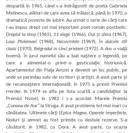
despartă în 1965, când s-a îndrăgostit de poeta Gabriela
Melinescu, alături de care avea să trăiască, până în 1970, o
dramatică poveste de iubire. Au urmat o serie de cărţi care
l-au impus drept cel mai important poet român postbelic:
Dreptul la timp
(1965),
11 elegii
(1966),
Oul şi sfera
(1967),
Laus Ptolemaei
(1968),
Necuvintele
(1969),
În dulcele stil
clasic
(1970),
Belgradul în cinci prieteni
(1972). A dus o viaţă
boemă. În jurul numelui său a luat naştere o legendă, pe
care a alimentat-o printr-o gesticulaţie histrionică.
Apartamentul din Piaţa Amzei a devenit un loc public, pe
unde se perindau sute de scriitori şi artişti. A avut parte şi
de recunoaştere internaţională: în 1975 a primit Premiul
Herder, în 1979 se afla pe lista scurtă a candidaţilor la
Premiul Nobel, în 1982 i s-a acordat Marele Premiu
„Cununa de Aur” la Struga. A avut probleme tot mai mari cu
sănătatea. Ultimele cărţi (
Epica Magna
,
Operele imperfecte
,
Noduri şi semne
) au fost primite cu destule rezerve. S-a
căsătorit, în 1982, cu Dora. A avut parte, cu ocazia