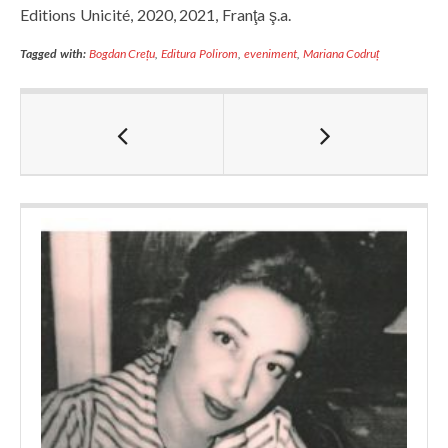
Editions Unicité, 2020, 2021, Franţa ş.a.
Tagged with:
Bogdan Crețu
,
Editura Polirom
,
eveniment
,
Mariana Codruț