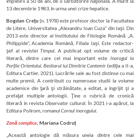
împlinirii a 50 de ani, de o sărbătorire naţională. A murit la
13 decembrie 1983, în urma unei crize hepatice.
Bogdan Creţu
(n. 1978) este profesor doctor la Facultatea
de Litere, Universitatea „Alexandru Ioan Cuza” din Iaşi. Din
2013 este director al Institutului de Filologie Română „A.
Philippide”, Academia Română, Filiala Iaşi. Este redactor-
şef al revistei
Timpul
. A publicat opt volume de critică
literară, dintre care cel mai important este
Inorogul la
Porţile Orientului. Bestiarul lui Dimitrie Cantemir
(ediţia a II-a,
Editura Cartier, 2021). Lucrările sale au fost distinse cu mai
multe premii. A contribuit cu numeroase studii la volume
academice din ţară şi străinătate, a editat, a îngrijit şi a
prefaţat multiple antologii. Ţine o rubrică de cronică
literară în revista
Observator cultural
. În 2021 i-a apărut, la
Editura Polirom, romanul
Cornul inorogului
.
Zonă complice
, Mariana Codruț
„Această antologie dă măsura uneia dintre cele mai