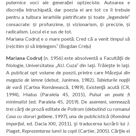
puternice voci ale generației optzeciste. Autoarea e
discreția întruchipată, dar poezia ei are tot ce îi trebuie
pentru a tulbura ierarhiile pietrificate și toate „legendele”
consacrate: și profunzime, și vizionarism, și precizie, și
radicalism. Locul ei e sus de tot.
Mariana Codruț e o mare poetă. Cred că a venit timpul să
(re)citim și să înțelegem.” (Bogdan Crețu)
Mariana Codruț
(n. 1956) este absolventă a Facultăţii de
filologie, Universitatea „Al.I. Cuza” din Iaşi. Trăieşte în Iaşi.
A publicat opt volume de poezii, printre care
Măceşul din
magazia de lemne
(debut, Junimea, 1982),
Tabieturile nopţii
de vară
(Cartea Românească, 1989), Existenţă acută (CR,
1994), Hiatus (Paralela 45, 2015),
Pulsul un poate fi
minimalist
(ed. Paralela 45, 2019). De asemeni, semnează
trei cărţi de proză editate de Polirom (debutînd cu romanul
Casa cu storuri galbene
, 1997), una de publicistică (
Românul
imparţial
, ed. Dacia XXI, 2011), şi traducerea lucrării lui J.
Piaget,
Reprezentarea lumii la copil
(Cartier, 2005). Cărţile ei