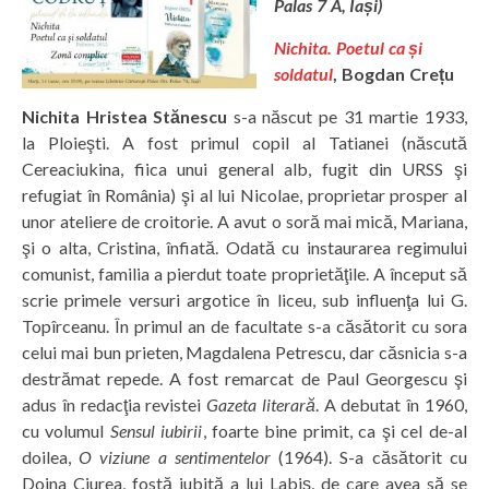
Palas 7 A, Iași)
Nichita. Poetul ca și
soldatul
, Bogdan Crețu
Nichita Hristea Stănescu
s-a născut pe 31 martie 1933,
la Ploieşti. A fost primul copil al Tatianei (născută
Cereaciukina, fiica unui general alb, fugit din URSS şi
refugiat în România) şi al lui Nicolae, proprietar prosper al
unor ateliere de croitorie. A avut o soră mai mică, Mariana,
şi o alta, Cristina, înfiată. Odată cu instaurarea regimului
comunist, familia a pierdut toate proprietăţile. A început să
scrie primele versuri argotice în liceu, sub influenţa lui G.
Topîrceanu. În primul an de facultate s-a căsătorit cu sora
celui mai bun prieten, Magdalena Petrescu, dar căsnicia s-a
destrămat repede. A fost remarcat de Paul Georgescu şi
adus în redacţia revistei
Gazeta literară
. A debutat în 1960,
cu volumul
Sensul iubirii
, foarte bine primit, ca şi cel de-al
doilea,
O viziune a sentimentelor
(1964). S-a căsătorit cu
Doina Ciurea, fostă iubită a lui Labiş, de care avea să se