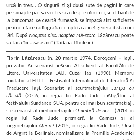
urcă în tren… O singură zi și două sute de pagini în care
personajele par să vorbească despre nimicuri, scot bani de
la bancomat, se ceartă, fumează, se împacă sînt suficiente
pentru a face radiografia completă a unei generații și a unei
țări. După
Noaptea plec, noaptea mă-ntorc
, Lăzărescu poate
să tacă încă șase ani.” (Tatiana Țîbuleac)
Florin Lăzărescu
(n. 28 martie 1974, Doroșcani – Iași),
prozator și scenarist ieșean. Absolvent al Facultății de
Litere, Universitatea „Al.I. Cuza” Iași (1998). Membru
fondator al FILIT – Festivalul Internațional de Literatură și
Traducere Iași. Scenarist al scurtmetrajului
Lampa cu
căciulă
(2006, în regia lui Radu Jude, cîștigător al
festivalului Sundance, SUA, pentru cel mai bun scurtmetraj).
Coscenarist al mediumetrajului
O umbră de nor…
(2014, în
regia lui Radu Jude; premieră la Cannes) și al
lungmetrajului
Aferim!
(2015, în regia lui Radu Jude; Ursul
de Argint la Berlinale, nominalizare la Premiile Academiei