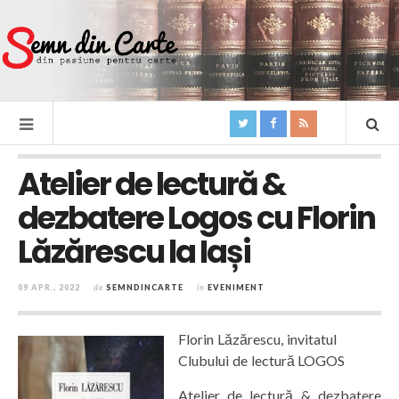
Atelier de lectură &
dezbatere Logos cu Florin
Lăzărescu la Iași
09 APR., 2022
de
SEMNDINCARTE
în
EVENIMENT
Florin Lăzărescu, invitatul
Clubului de lectură LOGOS
Atelier de lectură & dezbatere