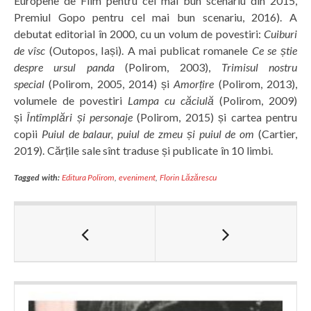
Europene de Film pentru cel mai bun scenariu din 2015,
Premiul Gopo pentru cel mai bun scenariu, 2016). A
debutat editorial în 2000, cu un volum de povestiri:
Cuiburi
de vîsc
(Outopos, Iași). A mai publicat romanele
Ce se știe
despre ursul panda
(Polirom, 2003),
Trimisul nostru
special
(Polirom, 2005, 2014) și
Amorțire
(Polirom, 2013),
volumele de povestiri
Lampa cu căciulă
(Polirom, 2009)
și
Întîmplări și personaje
(Polirom, 2015) și cartea pentru
copii
Puiul de balaur, puiul de zmeu și puiul de om
(Cartier,
2019). Cărțile sale sînt traduse și publicate în 10 limbi.
Tagged with:
Editura Polirom
,
eveniment
,
Florin Lăzărescu