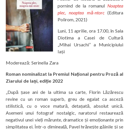
pornind de la romanul
Noaptea
plec, noaptea mă-ntorc
(Editura
Polirom, 2021)
Luni, 11 aprilie, ora 17.00, în Sala
Diotima a Casei de Cultură
„Mihai Ursachi” a Municipiului
Iași
Moderează: Serinella Zara
Roman nominalizat la Premiul Național pentru Proză al
Ziarului de Iași, ediție 2022
„După șase ani de la ultima sa carte, Florin Lăzărescu
revine cu un roman superb, greu de egalat ca asceză
stilistică, cu o voce matură, detașată, absolut unică.
Asemeni unui fotograf nostalgic, naratorul restaurează
negativul unei vieți mărunte, dramatice și emoționante prin
simplitatea ei. Într-o dimineață, Pavel hrănește găinile și se