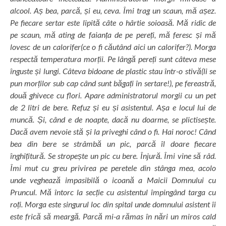
alcool. Aș bea, parcă, și eu, ceva. Îmi trag un scaun, mă așez.
Pe fiecare sertar este lipită câte o hârtie soioasă. Mă ridic de
pe scaun, mă ating de faianța de pe pereți, mă feresc și mă
lovesc de un calorifer(ce o fi căutând aici un calorifer?). Morga
respectă temperatura morții. Pe lângă pereți sunt câteva mese
înguste și lungi. Câteva bidoane de plastic stau într-o stivă(li se
pun morților sub cap când sunt băgați în sertare!), pe fereastră,
două ghivece cu flori. Apare administratorul morgii cu un pet
de 2 litri de bere. Refuz și eu și asistentul. Așa e locul lui de
muncă. Și, când e de noapte, dacă nu doarme, se plictisește.
Dacă avem nevoie stă și la priveghi când o fi. Hai noroc! Când
bea din bere se strâmbă un pic, parcă îl doare fiecare
înghițitură. Se stropește un pic cu bere. Înjură. Îmi vine să râd.
Îmi mut cu greu privirea pe peretele din stânga mea, acolo
unde veghează impasibilă o icoană a Maicii Domnului cu
Pruncul. Mă întorc la secție cu asistentul împingând targa cu
roți. Morga este singurul loc din spital unde domnului asistent îi
este frică să meargă. Parcă mi-a rămas în nări un miros cald