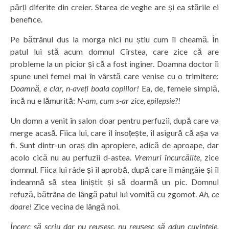
părți diferite din creier. Starea de veghe are și ea stările ei
benefice.
Pe bătrânul dus la morga nici nu știu cum îl cheamă. În
patul lui stă acum domnul Cîrstea, care zice că are
probleme la un picior și că a fost inginer. Doamna doctor îi
spune unei femei mai în vârstă care venise cu o trimitere:
Doamnă, e clar, n-aveți boala copiilor!
Ea, de, femeie simplă,
încă nu e lămurită:
N-am, cum s-ar zice, epilepsie?!
Un domn a venit în salon doar pentru perfuzii, după care va
merge acasă. Fiica lui, care îl însoțește, îl asigură că așa va
fi. Sunt dintr-un oraș din apropiere, adică de aproape, dar
acolo cică nu au perfuzii d-astea.
Vremuri încurcălite
, zice
domnul. Fiica lui râde și îl aprobă, după care îl mângâie și îl
îndeamnă să stea liniștit și să doarmă un pic. Domnul
refuză, bătrâna de lângă patul lui vomită cu zgomot.
Ah,
ce
doare!
Zice vecina de lângă noi.
Încerc să scriu dar nu reușesc, nu reușesc să adun cuvintele.