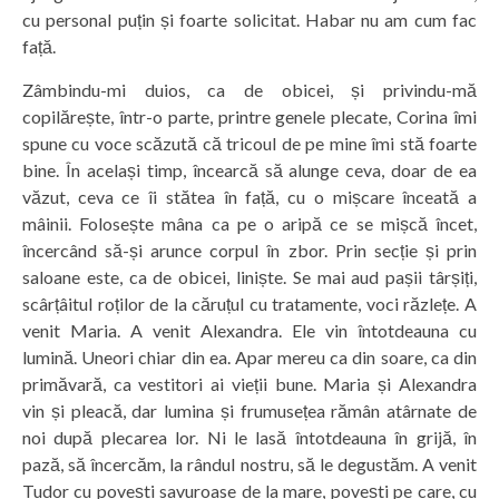
cu personal puțin și foarte solicitat. Habar nu am cum fac
față.
Zâmbindu-mi duios, ca de obicei, și privindu-mă
copilărește, într-o parte, printre genele plecate, Corina îmi
spune cu voce scăzută că tricoul de pe mine îmi stă foarte
bine. În același timp, încearcă să alunge ceva, doar de ea
văzut, ceva ce îi stătea în față, cu o mișcare înceată a
mâinii. Folosește mâna ca pe o aripă ce se mișcă încet,
încercând să-și arunce corpul în zbor. Prin secție și prin
saloane este, ca de obicei, liniște. Se mai aud pașii târșiți,
scârțâitul roților de la căruțul cu tratamente, voci răzlețe. A
venit Maria. A venit Alexandra. Ele vin întotdeauna cu
lumină. Uneori chiar din ea. Apar mereu ca din soare, ca din
primăvară, ca vestitori ai vieții bune. Maria și Alexandra
vin și pleacă, dar lumina și frumusețea rămân atârnate de
noi după plecarea lor. Ni le lasă întotdeauna în grijă, în
pază, să încercăm, la rândul nostru, să le degustăm. A venit
Tudor cu povești savuroase de la mare, povești pe care, cu