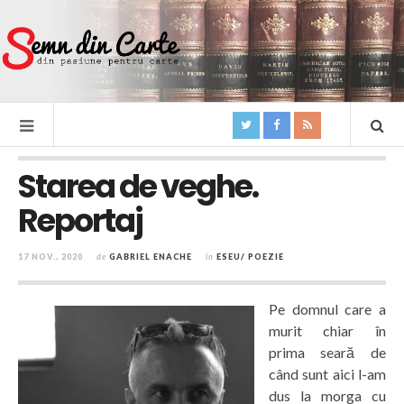
Starea de veghe.
Reportaj
17 NOV., 2020
de
GABRIEL ENACHE
în
ESEU/ POEZIE
Pe domnul care a
murit chiar în
prima seară de
când sunt aici l-am
dus la morga cu