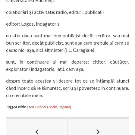
Universitatea București
colaborări și activitate: radio, edituri, publicații
editor: Logos, Indagatoris
nu știu dacă sunt mai bun publicist decât scriitor, sau mai
bun scriitor, decât publicist. sunt așa cum trebuie și cum se
cade: nici așa, nici altminteri(I.L. Caragiale).
sunt, în continuare și mai departe: cititor, căutător,
explorator (indagatoris, lat.), cam așa.
despre toate acestea și despre tot ce se întâmplă atunci
când încerc să le lămuresc, scriu și povestesc în continuare.
cu cuvintele mele.
Tagged with:
eseu
,
Gabriel Enache
,
reportaj