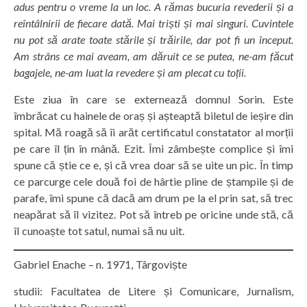
adus pentru o vreme la un loc. A rămas bucuria revederii și a
reîntâlnirii de fiecare dată. Mai triști și mai singuri. Cuvintele
nu pot să arate toate stările și trăirile, dar pot fi un început.
Am strâns ce mai aveam, am dăruit ce se putea, ne-am făcut
bagajele, ne-am luat la revedere și am plecat cu toții.
Este ziua în care se externează domnul Sorin. Este
îmbrăcat cu hainele de oraș și așteaptă biletul de ieșire din
spital. Mă roagă să îi arăt certificatul constatator al morții
pe care îl țin în mână. Ezit. Îmi zâmbește complice și îmi
spune că știe ce e, și că vrea doar să se uite un pic. În timp
ce parcurge cele două foi de hârtie pline de ștampile și de
parafe, îmi spune că dacă am drum pe la el prin sat, să trec
neapărat să îl vizitez. Pot să întreb pe oricine unde stă, că
îl cunoaște tot satul, numai să nu uit.
Gabriel Enache – n. 1971, Târgoviște
studii: Facultatea de Litere și Comunicare, Jurnalism,