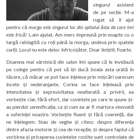
singurul asistent
de pe secție. M-a
rugat să îl ajut
pentru că
morga este singurul loc
din spitalul ăsta de care îmi
este frică!
L-am ajutat. Am mers împreună prin noapte cu o
targă rablagită cu roți până la morga, undeva prin spatele
curții. Locul nu este deloc înfricoșător. Doar liniștit. Foarte.
Doamna mai vârstnică din salon îmi spune că le invidiază
pe colege pentru că pot să își ducă boala asta urâtă în
tăcere, că măcar se pot face înțelese prin mișcări oarecum
încete și nederanjante. Corina se face înțeleasă prin
intensitatea și expresivitatea nealterată a privirii, ea
vorbește clar, fără efort, dar cuvintele pe care le spune și-
au pierdut semnificația, ca și cum ea ar fi martora vinovată
a suferinței noastre. Vorbește fluent și fără coerență, dar
ne înțelegem. Stau de veghe și citesc despre diferența
dintre afazia motorie și cea de recepție, și despre faptul că
vorbirea și priceperea cuvintelor rostite sunt controlate de