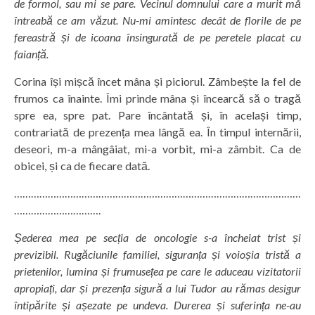
de formol, sau mi se pare. Vecinul domnului care a murit mă
întreabă ce am văzut. Nu-mi amintesc decât de florile de pe
fereastră și de icoana însingurată de pe peretele placat cu
faianță.
Corina își mișcă încet mâna și piciorul. Zâmbește la fel de
frumos ca înainte. Îmi prinde mâna și încearcă să o tragă
spre ea, spre pat. Pare încântată și, în același timp,
contrariată de prezența mea lângă ea. În timpul internării,
deseori, m-a mângâiat, mi-a vorbit, mi-a zâmbit. Ca de
obicei, și ca de fiecare dată.
…………………………………………………………………………………………
………………………….
Șederea mea pe secția de oncologie s-a încheiat trist și
previzibil. Rugăciunile familiei, siguranța și voioșia tristă a
prietenilor, lumina și frumusețea pe care le aduceau vizitatorii
apropiați, dar și prezența sigură a lui Tudor au rămas desigur
întipărite și așezate pe undeva. Durerea și suferința ne-au