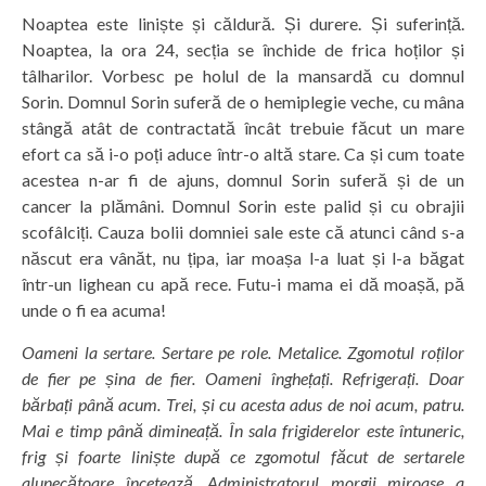
Noaptea este liniște și căldură. Și durere. Și suferință.
Noaptea, la ora 24, secția se închide de frica hoților și
tâlharilor. Vorbesc pe holul de la mansardă cu domnul
Sorin. Domnul Sorin suferă de o hemiplegie veche, cu mâna
stângă atât de contractată încât trebuie făcut un mare
efort ca să i-o poți aduce într-o altă stare. Ca și cum toate
acestea n-ar fi de ajuns, domnul Sorin suferă și de un
cancer la plămâni. Domnul Sorin este palid și cu obrajii
scofâlciți. Cauza bolii domniei sale este că atunci când s-a
născut era vânăt, nu țipa, iar moașa l-a luat și l-a băgat
într-un lighean cu apă rece. Futu-i mama ei dă moașă, pă
unde o fi ea acuma!
Oameni la sertare. Sertare pe role. Metalice. Zgomotul roților
de fier pe șina de fier. Oameni înghețați. Refrigerați. Doar
bărbați până acum. Trei, și cu acesta adus de noi acum, patru.
Mai e timp până dimineață. În sala frigiderelor este întuneric,
frig și foarte liniște după ce zgomotul făcut de sertarele
alunecătoare încetează. Administratorul morgii miroase a