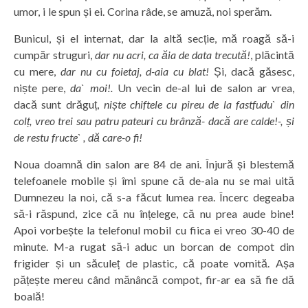
umor, i le spun și ei. Corina râde, se amuză, noi sperăm.
Bunicul, și el internat, dar la altă secție, mă roagă să-i
cumpăr struguri,
dar nu acri, ca ăia de data trecută!
, plăcintă
cu mere,
dar nu cu foietaj, d-aia cu blat!
Și, dacă găsesc,
niște pere,
da` moi!.
Un vecin de-al lui de salon ar vrea,
dacă sunt drăguț,
niște chiftele cu pireu de la fastfudu` din
colț, vreo trei sau patru pateuri cu brânză- dacă are calde!-, și
de restu fructe`
, dă care-o fi!
Noua doamnă din salon are 84 de ani. Înjură și blestemă
telefoanele mobile și îmi spune că de-aia nu se mai uită
Dumnezeu la noi, că s-a făcut lumea rea. Încerc degeaba
să-i răspund, zice că nu înțelege, că nu prea aude bine!
Apoi vorbește la telefonul mobil cu fiica ei vreo 30-40 de
minute. M-a rugat să-i aduc un borcan de compot din
frigider și un săculeț de plastic, că poate vomită. Așa
pățește mereu când mănâncă compot, fir-ar ea să fie dă
boală!