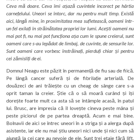
Ceva mă doare. Ceva îmi așază cuvintele incorect pe hârtia
carnețelului. Uneori se întorc, dar nu pentru mult timp. Există
aici, lângă mine, în proximitatea mea sufletească, oameni într-
un fel exilați în străinătatea propriei lor lumi. Acești oameni nu
mai pot fi, nu mai pot funcționa așa cum le spune creierul, sunt
oameni care s-au lepădat de limbaj, de cuvinte, de sensurile lor.
Sunt oameni care vorbesc înstrăinați, pierduți chiar și pentru
cei zămisliți de ei.
Domnul Neagu este păzit în permanență de fiu sau de fiică.
Pe lângă cancer suferă și de fibrilație arterială. De
douăzeci de ani trăiește cu un cheag de sânge care s-a
oprit taman la creier. Știe că o să moară curând și își
dorește foarte mult ca asta să se întâmple acasă, în patul
lui. Brusc, are impresia că îl lovește cineva peste mâna și
peste piciorul de pe partea dreaptă. Acum e mai bine.
Bolnavii de aici se întrec uneori în a striga și a alerga după
asistente, iar ele nu mai știu uneori nici unde și nici cum să
ajungă la cei care au nevoie de ele. Sunt trei etaje fără lift,