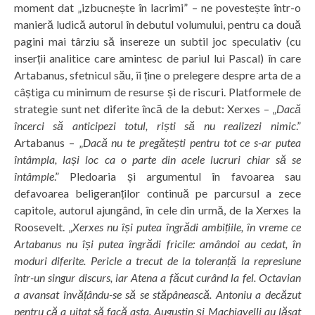
moment dat „izbucnește în lacrimi” – ne povestește într-o
manieră ludică autorul în debutul volumului, pentru ca două
pagini mai târziu să insereze un subtil joc speculativ (cu
inserții analitice care amintesc de pariul lui Pascal) în care
Artabanus, sfetnicul său, îi ține o prelegere despre arta de a
câștiga cu minimum de resurse și de riscuri. Platformele de
strategie sunt net diferite încă de la debut: Xerxes – „
Dacă
încerci să anticipezi totul, riști să nu realizezi nimic
.”
Artabanus – „
Dacă nu te pregătești pentru tot ce s-ar putea
întâmpla, lași loc ca o parte din acele lucruri chiar să se
întâmple
.” Pledoaria și argumentul în favoarea sau
defavoarea beligeranților continuă pe parcursul a zece
capitole, autorul ajungând, în cele din urmă, de la Xerxes la
Roosevelt. „
Xerxes nu își putea îngrădi ambițiile, în vreme ce
Artabanus nu își putea îngrădi fricile: amândoi au cedat, în
moduri diferite. Pericle a trecut de la toleranță la represiune
într-un singur discurs, iar Atena a făcut curând la fel. Octavian
a avansat învățându-se să se stăpânească. Antoniu a decăzut
pentru că a uitat să facă asta. Augustin și Machiavelli au lăsat