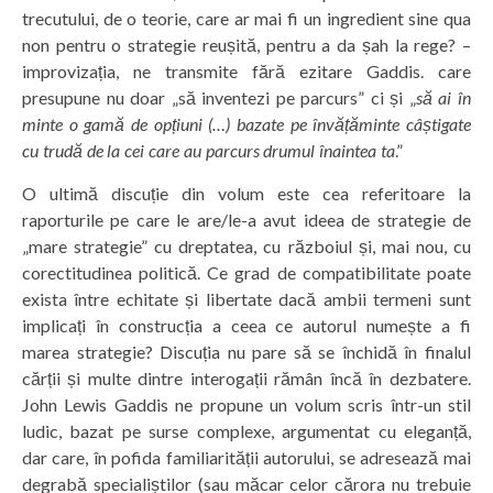
trecutului, de o teorie, care ar mai fi un ingredient sine qua
non pentru o strategie reușită, pentru a da șah la rege? –
improvizația, ne transmite fără ezitare Gaddis. care
presupune nu doar „să inventezi pe parcurs” ci și „
să ai în
minte o gamă de opțiuni (…) bazate pe învățăminte câștigate
cu trudă de la cei care au parcurs drumul înaintea ta
.”
O ultimă discuție din volum este cea referitoare la
raporturile pe care le are/le-a avut ideea de strategie de
„mare strategie” cu dreptatea, cu războiul și, mai nou, cu
corectitudinea politică. Ce grad de compatibilitate poate
exista între echitate și libertate dacă ambii termeni sunt
implicați în construcția a ceea ce autorul numește a fi
marea strategie? Discuția nu pare să se închidă în finalul
cărții și multe dintre interogații rămân încă în dezbatere.
John Lewis Gaddis ne propune un volum scris într-un stil
ludic, bazat pe surse complexe, argumentat cu eleganță,
dar care, în pofida familiarității autorului, se adresează mai
degrabă specialiștilor (sau măcar celor cărora nu trebuie