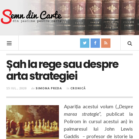
Șah la rege sau despre
arta strategiei
15 IUL., 2020
de
SIMONA PREDA
în
CRONICĂ
Apariția acestui volum („
Despre
marea strategie
”, publicat la
Polirom în cursul acestui an) în
palmaresul lui John Lewis
Gaddis – profesor de istorie la