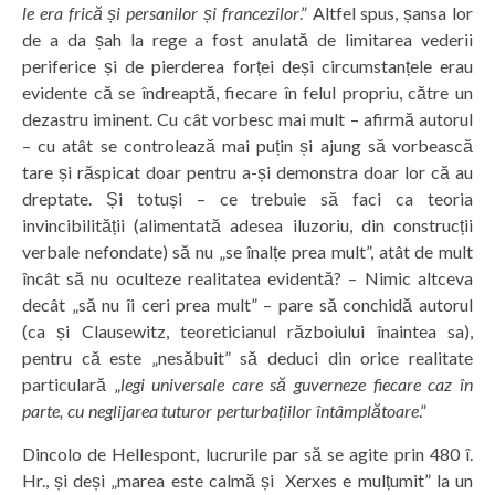
le era frică și persanilor și francezilor
.” Altfel spus, șansa lor
de a da șah la rege a fost anulată de limitarea vederii
periferice și de pierderea forței deși circumstanțele erau
evidente că se îndreaptă, fiecare în felul propriu, către un
dezastru iminent. Cu cât vorbesc mai mult – afirmă autorul
– cu atât se controlează mai puțin și ajung să vorbească
tare și răspicat doar pentru a-și demonstra doar lor că au
dreptate. Și totuși – ce trebuie să faci ca teoria
invincibilității (alimentată adesea iluzoriu, din construcții
verbale nefondate) să nu „se înalțe prea mult”, atât de mult
încât să nu oculteze realitatea evidentă? – Nimic altceva
decât „să nu îi ceri prea mult” – pare să conchidă autorul
(ca și Clausewitz, teoreticianul războiului înaintea sa),
pentru că este „nesăbuit” să deduci din orice realitate
particulară „
legi universale care să guverneze fiecare caz în
parte, cu neglijarea tuturor perturbațiilor întâmplătoare
.”
Dincolo de Hellespont, lucrurile par să se agite prin 480 î.
Hr., și deși „marea este calmă și Xerxes e mulțumit” la un