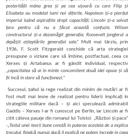
posterității mâna grea și pe cea ușoară cu care Filip și
Elisabeta au modelat lumi noi diferite. Napoleon și-a pierdut
imperiul luând aspirațiile drept capacități; Lincoln și-a salvat
țara pentru că nu a făcut această confuzie. Wilson
constructorul și-a dezamăgit generația; Roosevelt jonglerul a
depășit așteptările generației sale
.” Mult mai târziu, prin
1936, F. Scott Fitzgerald conchide că arta strategiei
presupune o viziune care să îmbine, postfactual, ceea ce
Xerxes și Artabanus ar fi gândit individual, respectiv
„
capacitatea să ai în minte concomitent două idei opuse și să
fii încă în stare să funcționezi.
”
Succesul, șahul la rege realizat din minim de mutări ar fi
fost mult mai lesne de realizat pentru liderii implicați în
strategiile militare dacă – și aici speculează admirabil
Gaddis – Xerxes l-ar fi cunoscut pe Berlin, iar Lincoln ar fi
citit câteva pasaje din romanul lui Tolstoi „Război și pace”
-„
Testul unei teorii bune constă în puterea acesteia de a explica
trecutul, fiindcă numai dacă îl explică ne putem încrede în ceea