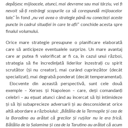
depășesc mijloacele, atunci, mai devreme sau mai târziu, vei fi
nevoit să-ți restrângi scopurile ca să corespundă mijloacelor
tale
.” În fond „
nu vei avea o strategie până nu conectezi aceste
puncte în cadrul situației în care te afli
” conchide acesta spre
finalul volumului.
Orice mare strategie presupune o planificare elaborată
care să anticipeze eventualele surprize. Un mare avantaj
care ar putea fi valorificat ar fi ca, în cazul unui război,
strategia să fie încredințată liderilor înzestrați cu spirit
scrutător (și nu creator), mai curând cuprinzător (decât
specializat), mai degrabă ponderat (decât temperamental).
Elocvente din această perspectivă, sunt cele două
exemple – Xerxes și Napoleon – care, deși comandanți
celebri – au eșuat atunci când au încercat să își intimideze
și să își subaprecieze adversarii și au desconsiderat orice
altă abordare a războiului: „
Bătălia de la Termopile și cea de
la Borodino au arătat că grecilor și rușilor nu le era frică.
Bătălia de la Salamina și cea de la Tarutino au arătat că acum