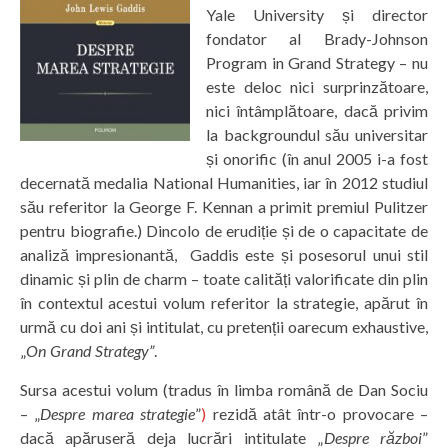
Yale University și director
fondator al Brady-Johnson
Program in Grand Strategy – nu
este deloc nici surprinzătoare,
nici întâmplătoare, dacă privim
la backgroundul său universitar
și onorific (în anul 2005 i-a fost
decernată medalia National Humanities, iar în 2012 studiul
său referitor la George F. Kennan a primit premiul Pulitzer
pentru biografie.) Dincolo de erudiție și de o capacitate de
analiză impresionantă, Gaddis este și posesorul unui stil
dinamic și plin de charm – toate calități valorificate din plin
în contextul acestui volum referitor la strategie, apărut în
urmă cu doi ani și intitulat, cu pretenții oarecum exhaustive,
„
On Grand Strategy”
.
Sursa acestui volum (tradus în limba română de Dan Sociu
– „
Despre marea strategie
”
)
rezidă atât într-o provocare –
dacă apăruseră deja lucrări intitulate „
Despre război
”