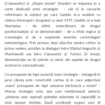
(Clausewitz) și „
Despre tiranie
” (Snyder) se impunea și o
carte dedicată artei strategiei – cât și în cursurile
referitoare la subiect pe care Gaddis le-a susținut cu
câteva întreruperi, începând cu anul 1975. Gaddis și-a luat
libertatea – de altfel, seducătoare de dragul
postfactualului și al demonstrației – de a sfida logica și
cronologia și de a suspenda anumite constrângeri
metodologice. Prin urmare, deși năucitor pentru cititor la
prima vedere, asistăm la dialoguri între Sfântul Augustin și
Machiavelli sau între Clausewitz și Tolstoi. Și totuși,
demonstrația nu își pierde cu nimic din suplețe de dragul
eschivei în zona ludicului.
Ce presupune de fapt această mare strategie – sintagmă în
jurul căreia este construită cartea și în care adjectivul
„mare” presupune de fapt valoarea intrinsecă a mizei? –
Marea strategie este, așa cum menționează autorul,
„
alinierea unor aspirații potențial nelimitate la capacități în
mod necesar limitate. Dacă urmărești scopuri care îți