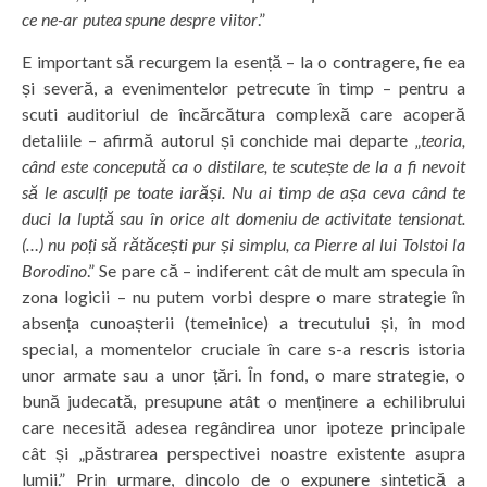
ce ne-ar putea spune despre viitor
.”
E important să recurgem la esență – la o contragere, fie ea
și severă, a evenimentelor petrecute în timp – pentru a
scuti auditoriul de încărcătura complexă care acoperă
detaliile – afirmă autorul și conchide mai departe „
teoria,
când este concepută ca o distilare, te scutește de la a fi nevoit
să le asculți pe toate iarăși. Nu ai timp de așa ceva când te
duci la luptă sau în orice alt domeniu de activitate tensionat.
(…) nu poți să rătăcești pur și simplu, ca Pierre al lui Tolstoi la
Borodino
.” Se pare că – indiferent cât de mult am specula în
zona logicii – nu putem vorbi despre o mare strategie în
absența cunoașterii (temeinice) a trecutului și, în mod
special, a momentelor cruciale în care s-a rescris istoria
unor armate sau a unor țări. În fond, o mare strategie, o
bună judecată, presupune atât o menținere a echilibrului
care necesită adesea regândirea unor ipoteze principale
cât și „păstrarea perspectivei noastre existente asupra
lumii.” Prin urmare, dincolo de o expunere sintetică a