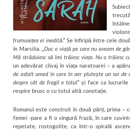
Subiec
trecut
întâln
violoni
frumusețea ei inedită
.” Se înfiripă între cele dou
în Marsilia. „
Duc o viață pe care nu aveam de gân
Mă străduiesc să îmi trăiesc viața. Nu o trăiesc 
un adevărat clivaj în viața naratoarei – a apăr
de asfalt umed în care în aer plutește un soi de
despre cât de fragil e totul
” și face ca lucruri
respire brusc o cu totul altă conotație.
Romanul este construit în două părți, prima – c
femei -pare a fi o singură frază, în care cuvi
repetate, rostogolite, ca într-o spirală asce