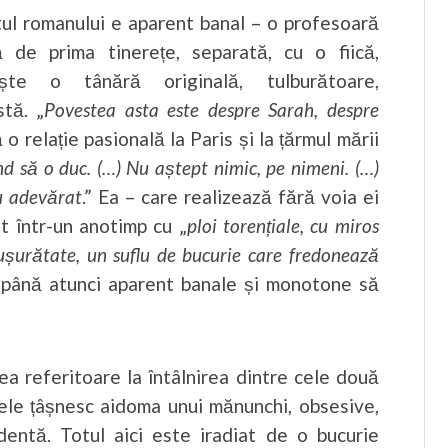
tul romanului e aparent banal – o profesoară
ă de prima tinerețe, separată, cu o fiică,
ește o tânără originală, tulburătoare,
stă. „
Povestea asta este despre Sarah, despre
ă o relație pasională la Paris și la țărmul mării
d să o duc. (…) Nu aștept nimic, pe nimeni. (…)
cu adevărat
.” Ea – care realizează fără voia ei
ut într-un anotimp cu „
ploi torențiale, cu miros
 ușurătate, un suflu de bucurie care fredonează
le până atunci aparent banale și monotone să
ea referitoare la întâlnirea dintre cele două
ntele țâșnesc aidoma unui mănunchi, obsesive,
ndentă. Totul aici este iradiat de o bucurie