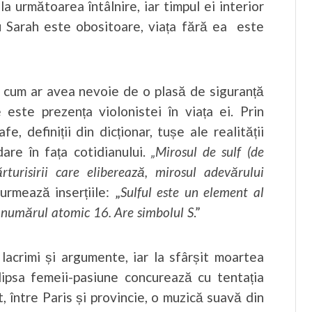
 următoarea întâlnire, iar timpul ei interior
cu Sarah este obositoare, viața fără ea este
i cum ar avea nevoie de o plasă de siguranță
este prezența violonistei în viața ei. Prin
e, definiții din dicționar, tușe ale realității
are în fața cotidianului.
„Mirosul de sulf (de
turisirii care eliberează, mirosul adevărului
 urmează inserțiile: „
Sulful este un element al
u numărul atomic 16. Are simbolul S
.”
lacrimi și argumente, iar la sfârșit moartea
lipsa femeii-pasiune concurează cu tentația
t, între Paris și provincie, o muzică suavă din