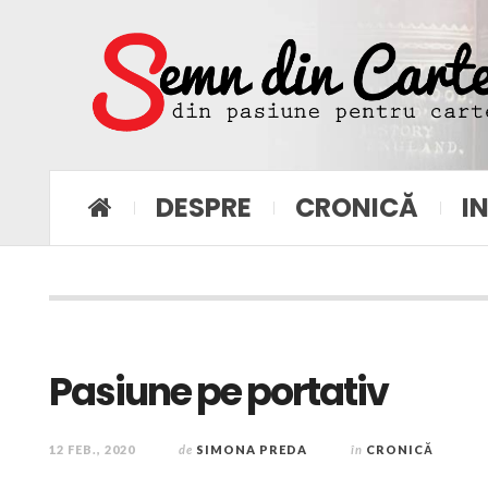
DESPRE
CRONICĂ
I
Pasiune pe portativ
12 FEB., 2020
de
SIMONA PREDA
în
CRONICĂ