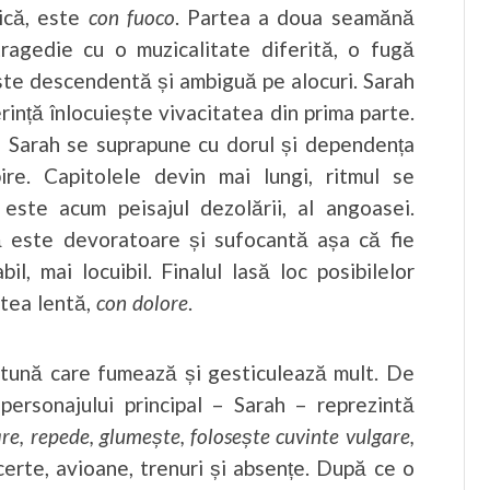
tică, este
con fuoco
. Partea a doua seamănă
tragedie cu o muzicalitate diferită, o fugă
 este descendentă și ambiguă pe alocuri. Sarah
erință înlocuiește vivacitatea din prima parte.
pe Sarah se suprapune cu dorul și dependența
re. Capitolele devin mai lungi, ritmul se
 este acum peisajul dezolării, al angoasei.
 este devoratoare și sufocantă așa că fie
l, mai locuibil. Finalul lasă loc posibilelor
rtea lentă,
con dolore
.
urtună care fumează și gesticulează mult. De
a personajului principal – Sarah – reprezintă
re, repede, glumește, folosește cuvinte vulgare,
oncerte, avioane, trenuri și absențe. După ce o