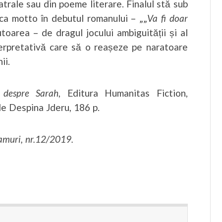
atrale sau din poeme literare. Finalul stă sub
ca motto în debutul romanului – „„
Va fi doar
utoarea – de dragul jocului ambiguității și al
terpretativă care să o reașeze pe naratoare
ii.
 despre Sarah
, Editura Humanitas Fiction,
de Despina Jderu, 186 p.
Ramuri, nr.12/2019.