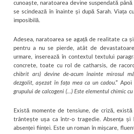
cunoaște, naratoarea devine suspendată până la
se scindează în înainte și după Sarah. Viața 
imposibilă.
Adesea, naratoarea se agață de realitate ca ș
pentru a nu se pierde, atât de devastatoare 
urmare, inserează în contextul textului paragraf
concrete, toate cu rol de catharsis, de racord
chibrit ars) devine de-acum înainte mirosul măr
dezgolit, așezat în fața mea ca un cadou
.” Apoi
grupului de calcogeni (…) Este elementul chimic c
Există momente de tensiune, de criză, există 
trântește ușa ca într-o tragedie. Absența și 
absenței ființei. Este un roman în mișcare, fluen