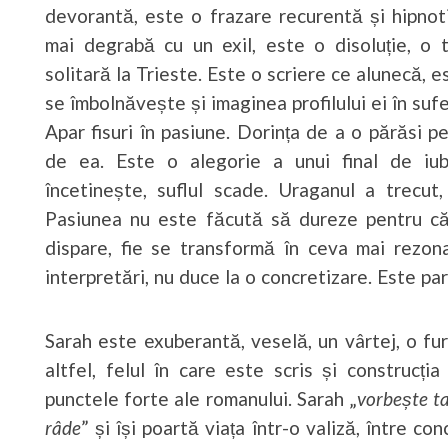
devorantă, este o frazare recurentă și hipno
mai degrabă cu un exil, este o disoluție, o 
solitară la Trieste. Este o scriere ce alunecă,
se îmbolnăvește și imaginea profilului ei în suf
Apar fisuri în pasiune. Dorința de a o părăsi 
de ea. Este o alegorie a unui final de iubi
încetinește, suflul scade. Uraganul a trecut,
Pasiunea nu este făcută să dureze pentru că
dispare, fie se transformă în ceva mai rezonabi
interpretări, nu duce la o concretizare. Este pa
Sarah este exuberantă, veselă, un vârtej, o f
altfel, felul în care este scris și construcți
punctele forte ale romanului. Sarah „
vorbește ta
râde
” și își poartă viața într-o valiză, între c