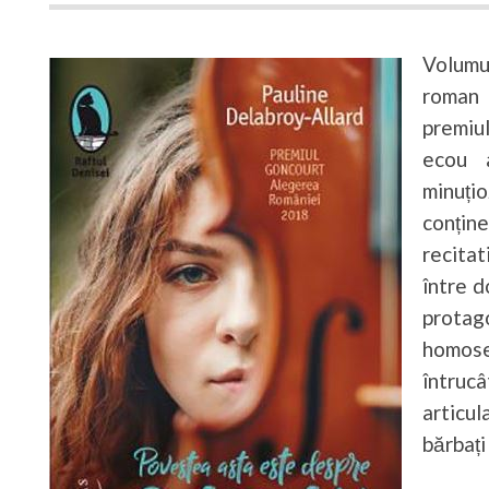
Volumu
roman 
premiu
ecou 
minuți
conțin
recitat
între d
protag
homose
întruc
articu
bărbați