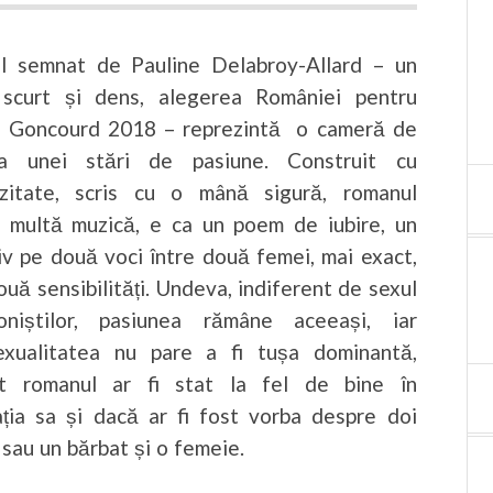
l semnat de Pauline Delabroy-Allard – un
scurt și dens, alegerea României pentru
l Goncourd 2018 – reprezintă o cameră de
a unei stări de pasiune. Construit cu
ozitate, scris cu o mână sigură, romanul
e multă muzică, e ca un poem de iubire, un
iv pe două voci între două femei, mai exact,
ouă sensibilități. Undeva, indiferent de sexul
oniștilor, pasiunea rămâne aceeași, iar
xualitatea nu pare a fi tușa dominantă,
ât romanul ar fi stat la fel de bine în
lația sa și dacă ar fi fost vorba despre doi
 sau un bărbat și o femeie.