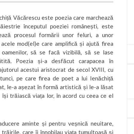
ăchiță Văcărescu este poezia care marchează
ăiestrie începutul poeziei românești, este
ază procesul formării unor feluri, a unor
acele mod(el)e care amplifică și ajută firea
oamenilor, să se facă vizibilă, să se lase
citită. Poezia și-a desfăcut carapacea în
jutorul acestui aristocrat de secol XVIII, cu
atunci, pe care firea de poet a lui Ienăchiță
t, le-a așezat în formă artistică și le-a lăsat
își trăiască viața lor, în acord cu ceea ce el
aducere aminte și pentru veșnică neuitare,
 trăirile, care îi înnobilau viața tumultoasă și