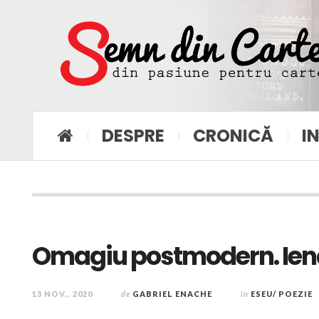
DESPRE
CRONICĂ
I
Omagiu postmodern. Ien
13 NOV., 2020
de
GABRIEL ENACHE
în
ESEU/ POEZIE