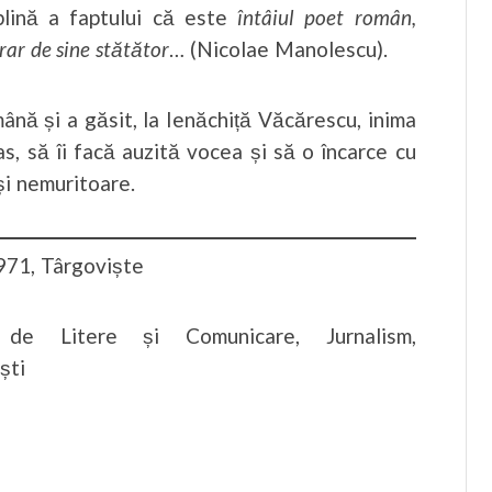
eplină a faptului că este
întâiul poet român,
rar de sine stătător
… (Nicolae Manolescu).
mână și a găsit, la Ienăchiță Văcărescu, inima
as, să îi facă auzită vocea și să o încarce cu
și nemuritoare.
1971, Târgoviște
a de Litere și Comunicare, Jurnalism,
ști