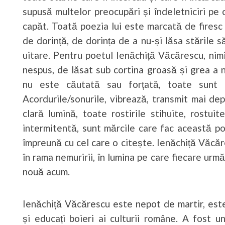
supusă multelor preocupări și îndeletniciri pe 
capăt. Toată poezia lui este marcată de firesc
de dorință, de dorința de a nu-și lăsa stările 
uitare. Pentru poetul Ienăchiță Văcărescu, nimi
nespus, de lăsat sub cortina groasă și grea a n
nu este căutată sau forțată, toate sunt rez
Acordurile/sonurile, vibrează, transmit mai dep
clară lumină, toate rostirile stihuite, rostui
intermitentă, sunt mărcile care fac această po
împreună cu cel care o citește. Ienăchiță Văcăr
în rama nemuririi, în lumina pe care fiecare urmă,
nouă acum.
Ienăchiță Văcărescu este nepot de martir, este, 
și educați boieri ai culturii române. A fost 