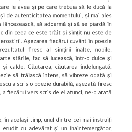
care le avea și pe care trebuia să le ducă la
 și de autenticitatea momentului, și mai ales
să lâncezească, să adoarmă și să se piardă în
c din ceea ce este trăit și simțit nu este de
erostirii. Așezarea fiecărui cuvânt în poezie
ultatul firesc al simțirii înalte, nobile.
arte stările, fac să lucească, într-o dulce și
te și calde. Căutarea, căutarea îndelungată,
ezie să trăiască intens, să vibreze odată și
escu a scris o poezie durabilă, așezată firesc
 a fiecărui vers scris de el atunci, ne-o arată
în același timp, unul dintre cei mai instruiți
un erudit cu adevărat și un înaintemergător,