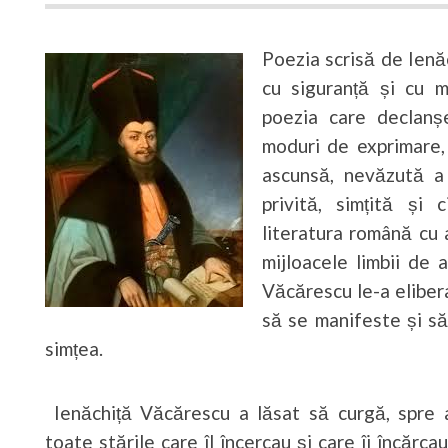
Poezia scrisă de Ien
cu siguranță și cu m
poezia care declanșe
moduri de exprimare, 
ascunsă, nevăzută a 
privită, simțită și 
literatura română cu a
mijloacele limbii de 
Văcărescu le-a elibera
să se manifeste și să 
simțea.
Ienăchiță Văcărescu a lăsat să curgă, spre 
toate stările care îl încercau și care îi încărcau