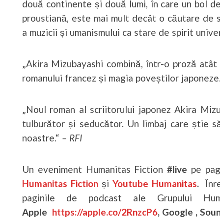
două continente și două lumi, în care un bol 
proustiană, este mai mult decât o căutare de 
a muzicii și umanismului ca stare de spirit unive
„Akira Mizubayashi combină, într-o proză atât d
romanului francez și magia poveștilor japoneze
„Noul roman al scriitorului japonez Akira Mizu
tulburător și seducător. Un limbaj care știe s
noastre.“
– RFI
Un eveniment Humanitas Fiction
#live
pe pagi
Humanitas Fiction
și
Youtube Humanitas
.
Înr
paginile de podcast ale Grupului Huma
Apple
https://apple.co/2RnzcP6
, Google , So