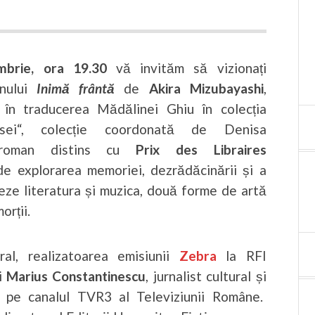
mbrie, ora 19.30
vă invităm să vizionați
anului
Inimă frântă
de
Akira Mizubayashi
,
 în traducerea Mădălinei Ghiu în colecția
isei“, colecție coordonată de Denisa
 roman distins cu
Prix des Libraires
de explorarea memoriei, dezrădăcinării și a
neze literatura și muzica, două forme de artă
orții.
ural, realizatoarea emisiunii
Zebra
la RFI
și
Marius Constantinescu
, jurnalist cultural și
 pe canalul TVR3 al Televiziunii Române.