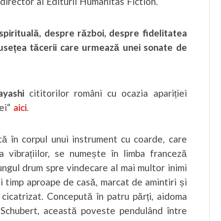
 director al Editurii Humanitas Fiction.
irituală, despre război, despre fidelitatea
musețea tăcerii care urmează unei sonate de
ayashi
cititorilor români cu ocazia apariției
sei“
aici
.
ată în corpul unui instrument cu coarde, care
a vibrațiilor, se numește în limba franceză
lungul drum spre vindecare al mai multor inimi
și timp aproape de casă, marcat de amintiri și
 cicatrizat. Concepută în patru părți, aidoma
 Schubert, această poveste pendulând între