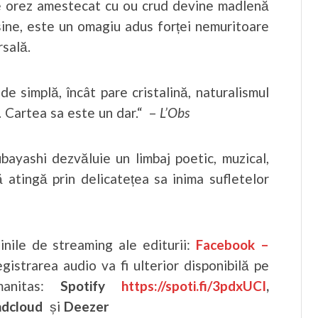
de orez amestecat cu ou crud devine madlenă
sine, este un omagiu adus forței nemuritoare
rsală.
e simplă, încât pare cristalină, naturalismul
. Cartea sa este un dar.“ –
L’Obs
bayashi dezvăluie un limbaj poetic, muzical,
ă atingă prin delicatețea sa inima sufletelor
nile de streaming ale editurii:
Facebook –
egistrarea audio va fi ulterior disponibilă pe
nitas:
Spotify
https://spoti.fi/3pdxUCI
,
undcloud
și
Deezer