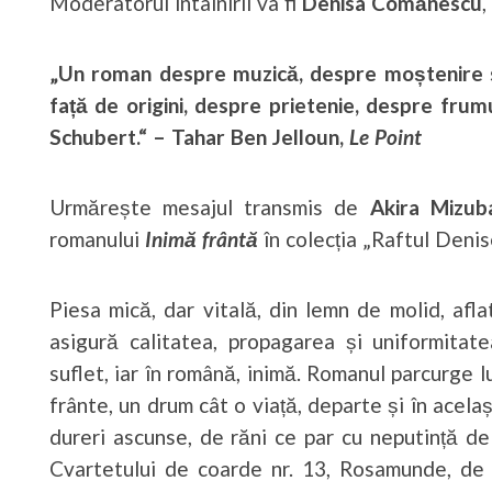
Moderatorul întâlnirii va fi
Denisa Comănescu
,
„Un roman despre muzică, despre moștenire sp
față de origini, despre prietenie, despre fru
Schubert.“ – Tahar Ben Jelloun,
Le Point
Urmărește mesajul transmis de
Akira Mizub
romanului
Inimă frântă
în colecția „Raftul Deni
Piesa mică, dar vitală, din lemn de molid, afl
asigură calitatea, propagarea și uniformitate
suflet, iar în română, inimă. Romanul parcurge 
frânte, un drum cât o viață, departe și în acela
dureri ascunse, de răni ce par cu neputință de
Cvartetului de coarde nr. 13, Rosamunde, de