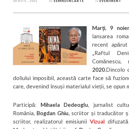
08 NOV., 2021
de
SEMNDINCARTE
în
EVENIMENT
Marți, 9 noie
lansarea rom
recent apărut
„Raftul Den
Comănescu,
2020.
Dincolo 
doliului imposibil, această carte face să fuzio
care, devenind însuși materialul vieții, se opun m
Participă:
Mihaela Dedeoglu
, jurnalist cult
România,
Bogdan Ghiu,
scriitor și traducător 
scriitor, realizatorul emisiunii
Vizual
difuzată