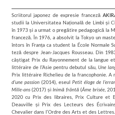
Scriitorul japonez de expresie franceză
AKIR
studii la Universitatea Națională de Limbi și Ci
în 1973 și a urmat o pregătire pedagogică la M
franceză. În 1976, a absolvit la Tokyo un maste
întors în Franța ca student la École Normale S
teză despre Jean-Jacques Rousseau. Din 1983
câștigat Prix du Rayonnement de la langue et 
littéraire de l’Asie pentru debutul său,
Une lang
Prix littéraire Richelieu de la francophonie. A
d’une passion
(2014), eseul
Petit éloge de l’err
Mille-ans
(2017) și
Inimă frântă
(
Âme brisée
, 20
2020 cu Prix des libraires, Prix Culture et 
Deauville și Prix des Lecteurs des Écrivain
Chevalier dans l’Ordre des Arts et des Lettres