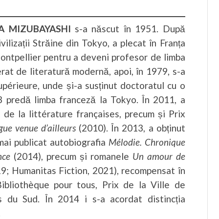
A MIZUBAYASHI
s-a născut în 1951. După
vilizații Străine din Tokyo, a plecat în Franța
ontpellier pentru a deveni profesor de limba
rat de literatură modernă, apoi, în 1979, s-a
upérieure, unde și-a susținut doctoratul cu o
 predă limba franceză la Tokyo. În 2011, a
de la littérature françaises, precum și Prix
ue venue d’ailleurs
(2010). În 2013, a obținut
 mai publicat autobiografia
Mélodie. Chronique
ance
(2014), precum și romanele
Un amour de
19; Humanitas Fiction, 2021), recompensat în
Bibliothèque pour tous, Prix de la Ville de
s du Sud. În 2014 i s-a acordat distincția
.