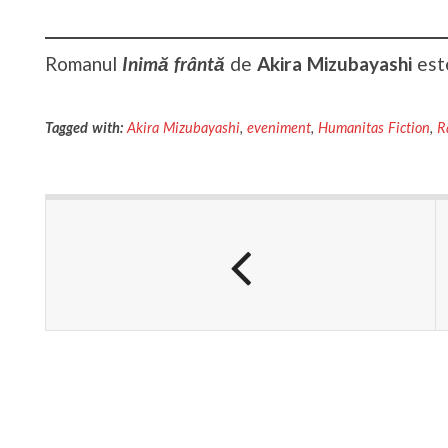
Romanul
Inimă frântă
de
Akira Mizubayashi
este
Tagged with:
Akira Mizubayashi
,
eveniment
,
Humanitas Fiction
,
R