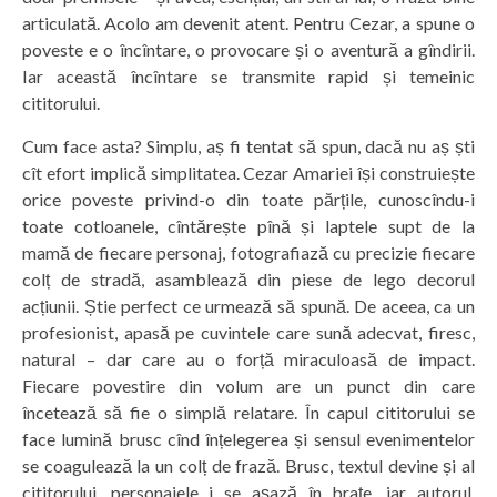
articulată. Acolo am devenit atent. Pentru Cezar, a spune o
poveste e o încîntare, o provocare și o aventură a gîndirii.
Iar această încîntare se transmite rapid și temeinic
cititorului.
Cum face asta? Simplu, aș fi tentat să spun, dacă nu aș ști
cît efort implică simplitatea. Cezar Amariei își construiește
orice poveste privind-o din toate părțile, cunoscîndu-i
toate cotloanele, cîntărește pînă și laptele supt de la
mamă de fiecare personaj, fotografiază cu precizie fiecare
colț de stradă, asamblează din piese de lego decorul
acțiunii. Știe perfect ce urmează să spună. De aceea, ca un
profesionist, apasă pe cuvintele care sună adecvat, firesc,
natural – dar care au o forță miraculoasă de impact.
Fiecare povestire din volum are un punct din care
încetează să fie o simplă relatare. În capul cititorului se
face lumină brusc cînd înțelegerea și sensul evenimentelor
se coagulează la un colț de frază. Brusc, textul devine și al
cititorului, personajele i se așază în brațe, iar autorul,