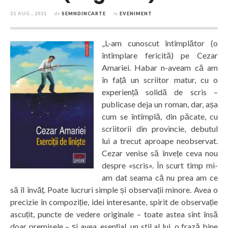
21 AUG., 2021
de
SEMNDINCARTE
în
EVENIMENT
„L-am cunoscut întîmplător (o
întîmplare fericită) pe Cezar
Amariei. Habar n-aveam că am
în față un scriitor matur, cu o
experiență solidă de scris –
publicase deja un roman, dar, așa
cum se întîmplă, din păcate, cu
scriitorii din provincie, debutul
lui a trecut aproape neobservat.
Cezar venise să învețe ceva nou
despre «scris». În scurt timp mi-
am dat seama că nu prea am ce
să îl învăț. Poate lucruri simple și observații minore. Avea o
precizie în compoziție, idei interesante, spirit de observație
ascuțit, puncte de vedere originale – toate astea sînt însă
doar premisele – și avea, esențial, un stil al lui, o frază bine