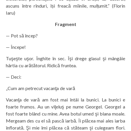
ascuns între rînduri, își freacă mîinile, mulțumit.” (Florin
Iaru)
Fragment
— Pot să încep?
— Începe!
Tuşeşte uşor. Înghite în sec. Îşi drege glasul şi mângâie
hârtia cu arătătorul. Ridică fruntea.
— Deci:
„Cum am petrecut vacanţa de vară
Vacanţa de vară am fost mai întâi la bunici. La bunici e
foarte frumos. Au un viţeluş pe nume Georgel. Georgel a
fost foarte blând cu mine. Avea botul umed şi blana moale.
Mergeam des cu el să pască iarbă. Îi plăcea mai ales iarba
înflorată. Şi mie îmi plăcea că stăteam şi culegeam flori.