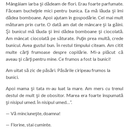
Mângâiam iarba şi dădeam de flori. Erau foarte parfumate.
Făceam bucheţele mici pentru bunica. Ea mă lăuda şi îmi
dădea bomboane. Apoi ajutam în gospodărie. Cel mai mult
măturam prin curte. O dată am dat de mâncare şi la găini.
Şi bunicul mă lăuda şi îmi dădea bomboane şi ciocolată.
Am mâncat ciocolată pe săturate. Puţin prea multă, crede
bunicul. Avea gustul bun. În restul timpului citeam. Am citit
multe cărţi frumoase despre copilărie. Mi-a plăcut că
aveau şi cărţi pentru mine. Ce frumos a fost la bunici!
Am uitat să zic de păsări. Păsările ciripeau frumos la
bunici.
Apoi mama şi tata m-au luat la mare. Am mers cu trenul
destul de mult şi de obositor. Marea era foarte înspumată
şi nisipul umed. În nisipul umed…“.
— Vă minciuneşte, doamna!
— Florine, stai cuminte.