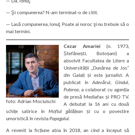
— Da, Ionuţ.
— Şi compunerea? N-am terminat-o de citit.
— Lasă compunerea, Ionuţ. Poate ai noroc şi nu trebuie să o
mai termini.
Cezar Amariei
(n. 1973,
Ștefănești, Botoșani) a
absolvit Facultatea de Litere a
Universității „Dunărea de Jos”
din Galați și este jurnalist. A
publicat în
Adevărul
,
Gîndul
,
Puterea
, a colaborat cu agenția
de presă Mediafax și PRO TV.
foto: Adrian Mociulschi
A debutat la 16 ani cu două
schițe satirice în
Moftul gălățean
și cu o povestire
umoristică în revista
Papagalul
.
A revenit la ficțiune abia în 2018, an cînd a început să