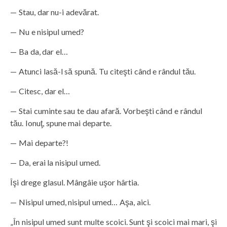
— Stau, dar nu-i adevărat.
— Nu e nisipul umed?
— Ba da, dar el…
— Atunci lasă-l să spună. Tu citeşti când e rândul tău.
— Citesc, dar el…
— Stai cuminte sau te dau afară. Vorbeşti când e rândul
tău. Ionuţ, spune mai departe.
— Mai departe?!
— Da, erai la nisipul umed.
Îşi drege glasul. Mângâie uşor hârtia.
— Nisipul umed, nisipul umed… Aşa, aici.
„În nisipul umed sunt multe scoici. Sunt şi scoici mai mari, şi