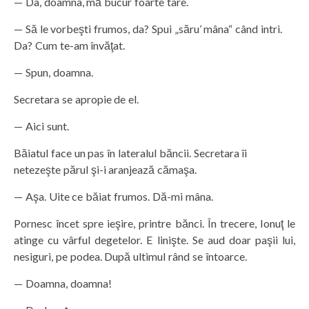
— Da, doamna, mă bucur foarte tare.
— Să le vorbeşti frumos, da? Spui „săru’ mâna“ când intri.
Da? Cum te-am învăţat.
— Spun, doamna.
Secretara se apropie de el.
— Aici sunt.
Băiatul face un pas în lateralul băncii. Secretara îi
netezeşte părul şi-i aranjează cămaşa.
— Aşa. Uite ce băiat frumos. Dă-mi mâna.
Pornesc încet spre ieşire, printre bănci. În trecere, Ionuţ le
atinge cu vârful degetelor. E linişte. Se aud doar paşii lui,
nesiguri, pe podea. După ultimul rând se întoarce.
— Doamna, doamna!