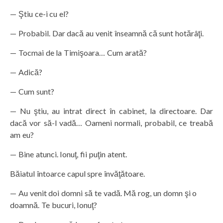
— Ştiu ce-i cu el?
— Probabil. Dar dacă au venit înseamnă că sunt hotărâţi.
— Tocmai de la Timişoara… Cum arată?
— Adică?
— Cum sunt?
— Nu ştiu, au intrat direct în cabinet, la directoare. Dar
dacă vor să-l vadă… Oameni normali, probabil, ce treabă
am eu?
— Bine atunci. Ionuţ, fii puţin atent.
Băiatul întoarce capul spre învăţătoare.
— Au venit doi domni să te vadă. Mă rog, un domn şi o
doamnă. Te bucuri, Ionuţ?