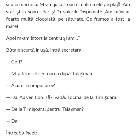
scoici mai mici. M-am jucat foarte mult cu ele pe plajă. Am
stat şi la soare, dar şi în valurile înspumate. Am mâncat
foarte multă ciocolată, pe săturate. Ce frumos a fost la
mare!
Apoi m-am întors la centru şi am…“
Bătaie scurtă în uşă. Intră secretara.
— Ce-i?
— M-a trimis directoarea după Talaşman.
— Acum, în timpul orei?
— Da. Au venit doi să-l vadă. Tocmai de la Timişoara.
— De la Timişoara, pentru Talaşman?
— Da.
Întreabă încet: