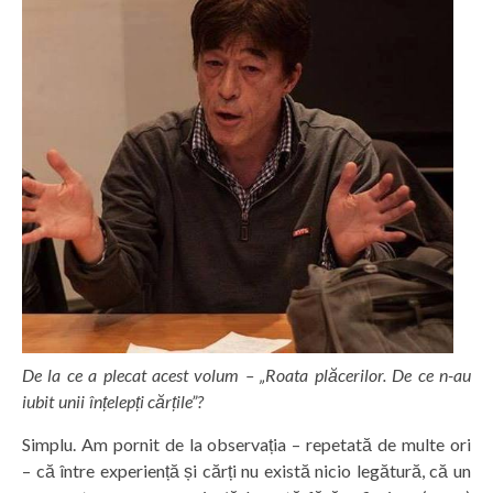
De la ce a plecat acest volum – „Roata plăcerilor. De ce n-au
iubit unii înțelepți cărțile”?
Simplu. Am pornit de la observația – repetată de multe ori
– că între experiență și cărți nu există nicio legătură, că un