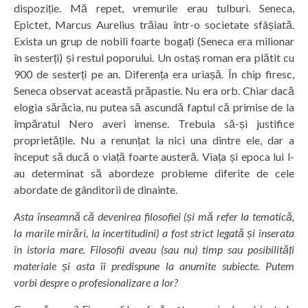
dispoziție. Mă repet, vremurile erau tulburi. Seneca,
Epictet, Marcus Aurelius trăiau într-o societate sfâșiată.
Exista un grup de nobili foarte bogați (Seneca era milionar
în sesterți) și restul poporului. Un ostaș roman era plătit cu
900 de sesterți pe an. Diferența era uriașă. În chip firesc,
Seneca observat această prăpastie. Nu era orb. Chiar dacă
elogia sărăcia, nu putea să ascundă faptul că primise de la
împăratul Nero averi imense. Trebuia să-și justifice
proprietățile. Nu a renunțat la nici una dintre ele, dar a
început să ducă o viață foarte austeră. Viața și epoca lui l-
au determinat să abordeze probleme diferite de cele
abordate de gânditorii de dinainte.
Asta înseamnă că devenirea filosofiei (și mă refer la tematică,
la marile mirări, la incertitudini) a fost strict legată și inserata
în istoria mare. Filosofii aveau (sau nu) timp sau posibilități
materiale și asta îi predispune la anumite subiecte. Putem
vorbi despre o profesionalizare a lor?