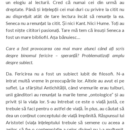
un elogiu al lecturii. Cred că numai cei din urmă au
dreptate. Până și înțelepții cei mai duri cu privire la citit nu
au disprețuit atât de tare lectura încât să renunțe la ea.
Seneca nu a renunțat la citit. Și nici Kant. Nici Hume. Toți au
fost niște cititori pasionați. Tare mă tem că însuși Seneca a
fost un mare bibliofil. Așa bănuiesc…
Care a fost provocarea cea mai mare atunci când ați scris
despre binomul fericire – speranță? Problematizați amplu
despre subiect.
Da. Fericirea nu a fost un subiect iubit de filosofi. N-a
intrat multă vreme în preocupările lor. Altele au avut ei pe
suflet. La sfârșitul Antichității, când vremurile erau tulburi,
unii gânditori au renunțat la marile teme „ontologice” și au
privit și la viața lor. S-au întrebat ce este o viață justă, ce
trebuie să faci pentru o astfel de viață. În plus, au căutat să
dea un conținut conceptului de viață împlinită. Răspunsul lui
Aristotel (viața înțeleptului trebuie să semene cu aceea a
zeilor, să fie o contemplație a celor divine) nu i-a mulțumit.