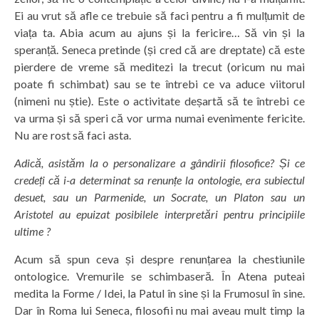
Ei au vrut să afle ce trebuie să faci pentru a fi mulțumit de
viața ta. Abia acum au ajuns și la fericire… Să vin și la
speranță. Seneca pretinde (și cred că are dreptate) că este
pierdere de vreme să meditezi la trecut (oricum nu mai
poate fi schimbat) sau se te întrebi ce va aduce viitorul
(nimeni nu știe). Este o activitate deșartă să te întrebi ce
va urma și să speri că vor urma numai evenimente fericite.
Nu are rost să faci asta.
Adică, asistăm la o personalizare a gândirii filosofice? Și ce
credeți că i-a determinat sa renunțe la ontologie, era subiectul
desuet, sau un Parmenide, un Socrate, un Platon sau un
Aristotel au epuizat posibilele interpretări pentru principiile
ultime ?
Acum să spun ceva și despre renunțarea la chestiunile
ontologice. Vremurile se schimbaseră. În Atena puteai
medita la Forme / Idei, la Patul în sine și la Frumosul în sine.
Dar în Roma lui Seneca, filosofii nu mai aveau mult timp la