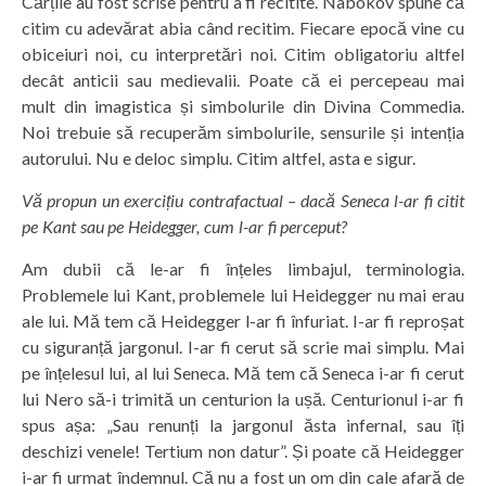
Cărțile au fost scrise pentru a fi recitite. Nabokov spune că
citim cu adevărat abia când recitim. Fiecare epocă vine cu
obiceiuri noi, cu interpretări noi. Citim obligatoriu altfel
decât anticii sau medievalii. Poate că ei percepeau mai
mult din imagistica și simbolurile din Divina Commedia.
Noi trebuie să recuperăm simbolurile, sensurile și intenția
autorului. Nu e deloc simplu. Citim altfel, asta e sigur.
Vă propun un exercițiu contrafactual – dacă Seneca l-ar fi citit
pe Kant sau pe Heidegger, cum l-ar fi perceput?
Am dubii că le-ar fi înțeles limbajul, terminologia.
Problemele lui Kant, problemele lui Heidegger nu mai erau
ale lui. Mă tem că Heidegger l-ar fi înfuriat. I-ar fi reproșat
cu siguranță jargonul. I-ar fi cerut să scrie mai simplu. Mai
pe înțelesul lui, al lui Seneca. Mă tem că Seneca i-ar fi cerut
lui Nero să-i trimită un centurion la ușă. Centurionul i-ar fi
spus așa: „Sau renunți la jargonul ăsta infernal, sau îți
deschizi venele! Tertium non datur”. Și poate că Heidegger
i-ar fi urmat îndemnul. Că nu a fost un om din cale afară de