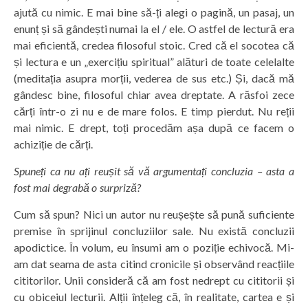
ajută cu nimic. E mai bine să-ți alegi o pagină, un pasaj, un
enunț și să gândești numai la el / ele. O astfel de lectură era
mai eficientă, credea filosoful stoic. Cred că el socotea că
și lectura e un „exercițiu spiritual” alături de toate celelalte
(meditația asupra morții, vederea de sus etc.) Și, dacă mă
gândesc bine, filosoful chiar avea dreptate. A răsfoi zece
cărți într-o zi nu e de mare folos. E timp pierdut. Nu reții
mai nimic. E drept, toți procedăm așa după ce facem o
achiziție de cărți.
Spuneți ca nu ați reușit să vă argumentați concluzia – asta a
fost mai degrabă o surpriză?
Cum să spun? Nici un autor nu reușește să pună suficiente
premise în sprijinul concluziilor sale. Nu există concluzii
apodictice. În volum, eu însumi am o poziție echivocă. Mi-
am dat seama de asta citind cronicile și observând reacțiile
cititorilor. Unii consideră că am fost nedrept cu cititorii și
cu obiceiul lecturii. Alții înțeleg că, în realitate, cartea e și