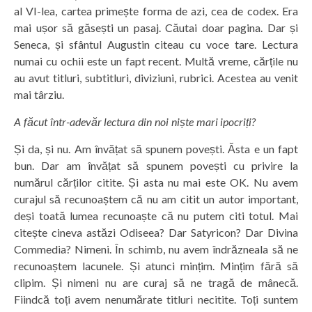
al VI-lea, cartea primește forma de azi, cea de codex. Era
mai ușor să găsești un pasaj. Căutai doar pagina. Dar și
Seneca, și sfântul Augustin citeau cu voce tare. Lectura
numai cu ochii este un fapt recent. Multă vreme, cărțile nu
au avut titluri, subtitluri, diviziuni, rubrici. Acestea au venit
mai târziu.
A făcut într-adevăr lectura din noi niște mari ipocriți?
Și da, și nu. Am învățat să spunem povești. Ăsta e un fapt
bun. Dar am învățat să spunem povești cu privire la
numărul cărților citite. Și asta nu mai este OK. Nu avem
curajul să recunoaștem că nu am citit un autor important,
deși toată lumea recunoaște că nu putem citi totul. Mai
citește cineva astăzi Odiseea? Dar Satyricon? Dar Divina
Commedia? Nimeni. În schimb, nu avem îndrăzneala să ne
recunoaștem lacunele. Și atunci mințim. Mințim fără să
clipim. Și nimeni nu are curaj să ne tragă de mânecă.
Fiindcă toți avem nenumărate titluri necitite. Toți suntem