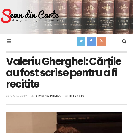
Valeriu Gherghel: Cărțile
au fost scrise pentru a fi
recitite
29 OCT., 2019
de
SIMONA PREDA
în
INTERVIU