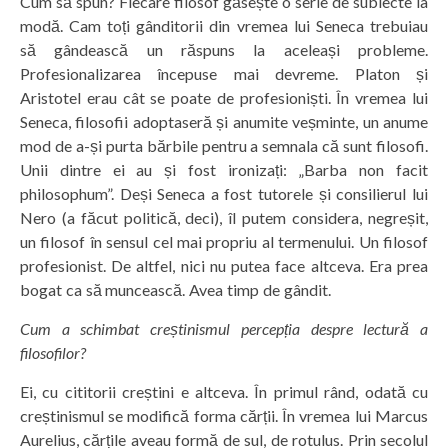
Cum să spun? Fiecare filosof găsește o serie de subiecte la
modă. Cam toți gânditorii din vremea lui Seneca trebuiau
să gândească un răspuns la aceleași probleme.
Profesionalizarea începuse mai devreme. Platon și
Aristotel erau cât se poate de profesioniști. În vremea lui
Seneca, filosofii adoptaseră și anumite veșminte, un anume
mod de a-și purta bărbile pentru a semnala că sunt filosofi.
Unii dintre ei au și fost ironizați: „Barba non facit
philosophum”. Deși Seneca a fost tutorele și consilierul lui
Nero (a făcut politică, deci), îl putem considera, negreșit,
un filosof în sensul cel mai propriu al termenului. Un filosof
profesionist. De altfel, nici nu putea face altceva. Era prea
bogat ca să muncească. Avea timp de gândit.
Cum a schimbat creștinismul percepția despre lectură a
filosofilor?
Ei, cu cititorii creștini e altceva. În primul rând, odată cu
creștinismul se modifică forma cărții. În vremea lui Marcus
Aurelius, cărțile aveau formă de sul, de rotulus. Prin secolul