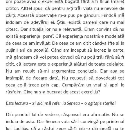
om poate avea o experiență bogată fără a fi și un (mare)
cititor. Altfel spus, că pentru a-ți trăi viața nu e nevoie de
cărți. Această observație m-a pus pe gânduri. Fiindcă mă
îndoiam de adevărul ei. Știu, există oameni care nu mai
citesc. Dar situația lor nu e relevantă. Eram convins că nu
există experiențe „pure”. Că experiența noastră e modelată
de ceea ce am învățat. De ceea ce am citit cândva (fie și în
puținii ani de școală). Când am început să lucrez la carte,
mă gândeam că voi putea dovedi că nu poți trăi fără să fi
citit, că lectura este o experiență alături de toate celelalte.
Nu am reușit să-mi argumentez concluzia. Dar așa se
întâmplă de fiecare dată. Nu reușești să dovedești tot
ceea ce-ți trece prin cap. Cumpărăm un vraf și apoi le
răsfoim. Cine nu s-a bucurat de acest exercițiu?
Este lectura – și aici mă refer la Seneca – o agitație sterila?
Din punctul lui de vedere, răspunsul era afirmativ. Nu se
îndoia de asta. Dar Seneca voia să-l convingă pe prietenul
lui, Lucilius, că a răsfoi zece cărți într-o dimineață nu te