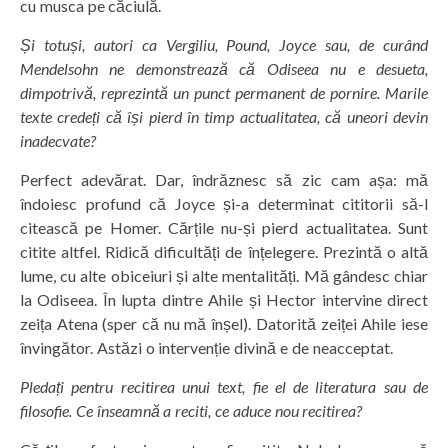
cu musca pe căciulă.
Și totuși, autori ca Vergiliu, Pound, Joyce sau, de curând
Mendelsohn ne demonstrează că Odiseea nu e desueta,
dimpotrivă, reprezintă un punct permanent de pornire. Marile
texte credeți că își pierd în timp actualitatea, că uneori devin
inadecvate?
Perfect adevărat. Dar, îndrăznesc să zic cam așa: mă
îndoiesc profund că Joyce și-a determinat cititorii să-l
citească pe Homer. Cărțile nu-și pierd actualitatea. Sunt
citite altfel. Ridică dificultăți de înțelegere. Prezintă o altă
lume, cu alte obiceiuri și alte mentalități. Mă gândesc chiar
la Odiseea. În lupta dintre Ahile și Hector intervine direct
zeița Atena (sper că nu mă înșel). Datorită zeiței Ahile iese
învingător. Astăzi o intervenție divină e de neacceptat.
Pledați pentru recitirea unui text, fie el de literatura sau de
filosofie. Ce înseamnă a reciti, ce aduce nou recitirea?